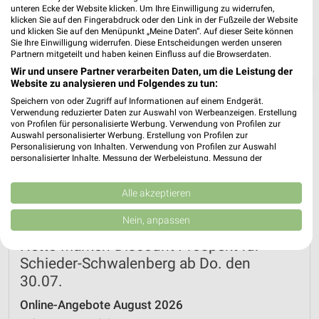
unteren Ecke der Website klicken. Um Ihre Einwilligung zu widerrufen,
klicken Sie auf den Fingerabdruck oder den Link in der Fußzeile der Website
und klicken Sie auf den Menüpunkt „Meine Daten“. Auf dieser Seite können
Sie Ihre Einwilligung widerrufen. Diese Entscheidungen werden unseren
Partnern mitgeteilt und haben keinen Einfluss auf die Browserdaten.
Wir und unsere Partner verarbeiten Daten, um die Leistung der
❯
Website zu analysieren und Folgendes zu tun:
Speichern von oder Zugriff auf Informationen auf einem Endgerät.
Verwendung reduzierter Daten zur Auswahl von Werbeanzeigen. Erstellung
von Profilen für personalisierte Werbung. Verwendung von Profilen zur
Auswahl personalisierter Werbung. Erstellung von Profilen zur
Personalisierung von Inhalten. Verwendung von Profilen zur Auswahl
personalisierter Inhalte. Messung der Werbeleistung. Messung der
Performance von Inhalten. Analyse von Zielgruppen durch Statistiken oder
Kombinationen von Daten aus verschiedenen Quellen. Entwicklung und
Verbesserung der Angebote. Verwendung reduzierter Daten zur Auswahl
Alle akzeptieren
von Inhalten.
Daten können außerhalb der Europäischen Union weitergegeben und in die
Nein, anpassen
USA gesendet werden.
Ihre Einwilligung und die cookie Richtlinie gelten ausschließlich für diese
Netto Marken-Discount Prospekt für
Website/App.
Schieder-Schwalenberg ab Do. den
Partnerliste anzeigen (1 IAB-Anbieter)
30.07.
Wir nutzen Ihre Daten für folgende Zwecke:
Online-Angebote August 2026
IAB-Verarbeitungszwecke: