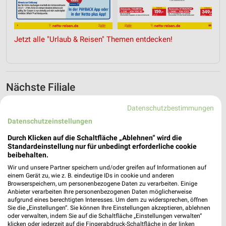
Jetzt alle "Urlaub & Reisen" Themen entdecken!
Nächste Filiale
Netto Marken-Discount Schieder-Schwalenberg
Datenschutzbestimmungen
Detmolder Str. 2
Datenschutzeinstellungen
❯
32816 Schieder-Schwalenberg
Durch Klicken auf die Schaltfläche „Ablehnen“ wird die
Heute 07:00 - 21:00 Uhr |
Geschlossen
Standardeinstellung nur für unbedingt erforderliche cookie
beibehalten.
297,70 km • Angebote: 4 Prospekte
Wir und unsere Partner speichern und/oder greifen auf Informationen auf
einem Gerät zu, wie z. B. eindeutige IDs in cookie und anderen
Browserspeichern, um personenbezogene Daten zu verarbeiten. Einige
Anbieter verarbeiten Ihre personenbezogenen Daten möglicherweise
aufgrund eines berechtigten Interesses. Um dem zu widersprechen, öffnen
Sie die „Einstellungen“. Sie können Ihre Einstellungen akzeptieren, ablehnen
oder verwalten, indem Sie auf die Schaltfläche „Einstellungen verwalten“
klicken oder jederzeit auf die Fingerabdruck-Schaltfläche in der linken