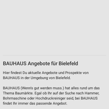
Erstellung von Profilen für personalisierte
Werbung
Verwendung von Profilen zur Auswahl
personalisierter Werbung
Erstellung von Profilen zur Personalisierung
von Inhalten
Verwendung von Profilen zur Auswahl
personalisierter Inhalte
BAUHAUS Angebote für Bielefeld
Messung der Werbeleistung
Hier findest Du aktuelle Angebote und Prospekte von
Messung der Performance von Inhalten
BAUHAUS in der Umgebung von Bielefeld.
Analyse von Zielgruppen durch Statistiken oder
BAUHAUS (Wenn's gut werden muss.) hat alles rund um das
Kombinationen von Daten aus verschiedenen
Thema Baumärkte. Egal ob Ihr auf der Suche nach Hammer,
Quellen
Bohrmaschine oder Hochdruckreiniger seid, bei BAUHAUS
findet Ihr immer das passende Angebot.
Entwicklung und Verbesserung der Angebote