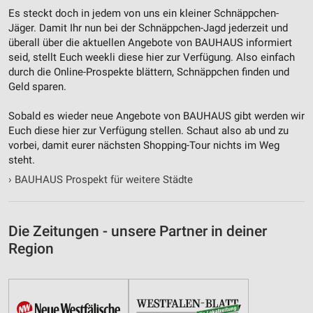
Es steckt doch in jedem von uns ein kleiner Schnäppchen-
Verwendung reduzierter Daten zur Auswahl von
Inhalten
Jäger. Damit Ihr nun bei der Schnäppchen-Jagd jederzeit und
überall über die aktuellen Angebote von BAUHAUS informiert
IAB-Besonderheiten:
seid, stellt Euch weekli diese hier zur Verfügung. Also einfach
durch die Online-Prospekte blättern, Schnäppchen finden und
Verwendung genauer Standortdaten
Geld sparen.
Geräte anhand von aktiv angeforderten
Informationen identifizieren
Sobald es wieder neue Angebote von BAUHAUS gibt werden wir
Euch diese hier zur Verfügung stellen. Schaut also ab und zu
Nicht-IAB-Verarbeitungszwecke:
vorbei, damit eurer nächsten Shopping-Tour nichts im Weg
Notwendig
steht.
›
BAUHAUS Prospekt für weitere Städte
Performance
Funktional
Die Zeitungen - unsere Partner in deiner
Werbung
Region