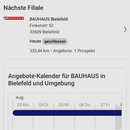
Nächste Filiale
BAUHAUS Bielefeld
Finkenstr 52
❯
33609 Bielefeld
Heute
geschlossen
333,44 km • Angebote: 1 Prospekt
Angebote-Kalender für BAUHAUS in
Bielefeld und Umgebung
Aug.
03
Mo
04
Di
05
Mi
06
Do
07
Fr
08
S
B