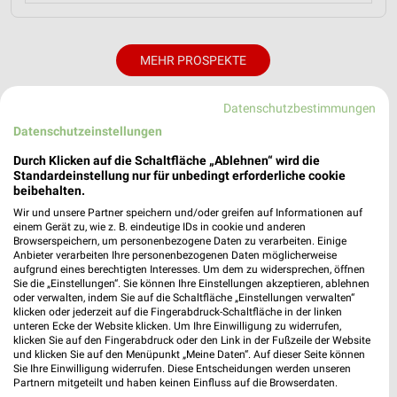
MEHR PROSPEKTE
Datenschutzbestimmungen
Datenschutzeinstellungen
Durch Klicken auf die Schaltfläche „Ablehnen“ wird die
Standardeinstellung nur für unbedingt erforderliche cookie
weekli - Prospekte & Angebote App
beibehalten.
Wir und unsere Partner speichern und/oder greifen auf Informationen auf
Alle BAUHAUS Angebote immer griffbereit – mit der
einem Gerät zu, wie z. B. eindeutige IDs in cookie und anderen
kostenlosen weekli App für iOS & Android.
Browserspeichern, um personenbezogene Daten zu verarbeiten. Einige
Anbieter verarbeiten Ihre personenbezogenen Daten möglicherweise
✔
Standortgenaue Angebote
aufgrund eines berechtigten Interesses. Um dem zu widersprechen, öffnen
Sie die „Einstellungen“. Sie können Ihre Einstellungen akzeptieren, ablehnen
✔
Folge deinem Lieblingshändler
oder verwalten, indem Sie auf die Schaltfläche „Einstellungen verwalten“
✔
Push-Benachrichtigungen bei neuen Prospekten
klicken oder jederzeit auf die Fingerabdruck-Schaltfläche in der linken
✔
Einkaufsliste - Einkauf stressfrei planen
unteren Ecke der Website klicken. Um Ihre Einwilligung zu widerrufen,
klicken Sie auf den Fingerabdruck oder den Link in der Fußzeile der Website
und klicken Sie auf den Menüpunkt „Meine Daten“. Auf dieser Seite können
Sie Ihre Einwilligung widerrufen. Diese Entscheidungen werden unseren
JETZT LADEN UND SPAREN!
Partnern mitgeteilt und haben keinen Einfluss auf die Browserdaten.