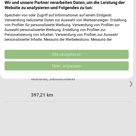
Wir und unsere Partner verarbeiten Daten, um die Leistung der
Website zu analysieren und Folgendes zu tun:
Speichern von oder Zugriff auf Informationen auf einem Endgerät.
Verwendung reduzierter Daten zur Auswahl von Werbeanzeigen. Erstellung
von Profilen für personalisierte Werbung. Verwendung von Profilen zur
Auswahl personalisierter Werbung. Erstellung von Profilen zur
Personalisierung von Inhalten. Verwendung von Profilen zur Auswahl
Weitere BAUHAUS Geschäfte mit
personalisierter Inhalte. Messung der Werbeleistung. Messung der
Angeboten in und um Bielefeld
Performance von Inhalten. Analyse von Zielgruppen durch Statistiken oder
Kombinationen von Daten aus verschiedenen Quellen. Entwicklung und
Verbesserung der Angebote. Verwendung reduzierter Daten zur Auswahl
Alle akzeptieren
1 Ergebnisse Ort mit Angeboten
von Inhalten.
Daten können außerhalb der Europäischen Union weitergegeben und in die
Nein, anpassen
USA gesendet werden.
BAUHAUS Angebote in Münster
Ihre Einwilligung und die cookie Richtlinie gelten ausschließlich für diese
Münster, Deutschland
Website/App.
❯
Partnerliste anzeigen (1 IAB-Anbieter)
397,21 km
Wir nutzen Ihre Daten für folgende Zwecke:
IAB-Verarbeitungszwecke:
Speichern von oder Zugriff auf Informationen
auf einem Endgerät
Verwendung reduzierter Daten zur Auswahl von
Werbeanzeigen