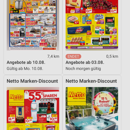
Verwendung von Profilen zur Auswahl
personalisierter Inhalte
Messung der Werbeleistung
Messung der Performance von Inhalten
Analyse von Zielgruppen durch Statistiken oder
Kombinationen von Daten aus verschiedenen
Quellen
7,4 km
0,5 km
Angebote ab 10.08.
Angebote ab 03.08.
Entwicklung und Verbesserung der Angebote
Gültig ab Mo. 10.08.
Noch morgen gültig
Verwendung reduzierter Daten zur Auswahl von
Netto Marken-Discount
Netto Marken-Discount
Inhalten
IAB-Besonderheiten:
Verwendung genauer Standortdaten
Geräte anhand von aktiv angeforderten
Informationen identifizieren
Nicht-IAB-Verarbeitungszwecke: