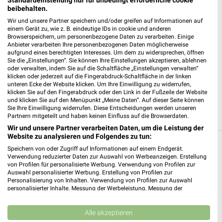
36151 Burghaun
❯
beibehalten.
Heute 07:00 - 22:00 Uhr |
Geöffnet
Wir und unsere Partner speichern und/oder greifen auf Informationen auf
einem Gerät zu, wie z. B. eindeutige IDs in cookie und anderen
324,93 km • Angebote: 4 Prospekte
Browserspeichern, um personenbezogene Daten zu verarbeiten. Einige
Anbieter verarbeiten Ihre personenbezogenen Daten möglicherweise
aufgrund eines berechtigten Interesses. Um dem zu widersprechen, öffnen
Sie die „Einstellungen“. Sie können Ihre Einstellungen akzeptieren, ablehnen
Lidl Niederaula
oder verwalten, indem Sie auf die Schaltfläche „Einstellungen verwalten“
Hersfelder Str. 20
klicken oder jederzeit auf die Fingerabdruck-Schaltfläche in der linken
36272 Niederaula
unteren Ecke der Website klicken. Um Ihre Einwilligung zu widerrufen,
❯
klicken Sie auf den Fingerabdruck oder den Link in der Fußzeile der Website
Heute 07:00 - 21:00 Uhr |
Schließt in 34 Min.
und klicken Sie auf den Menüpunkt „Meine Daten“. Auf dieser Seite können
Sie Ihre Einwilligung widerrufen. Diese Entscheidungen werden unseren
323,66 km • Angebote: 2 Prospekte
Partnern mitgeteilt und haben keinen Einfluss auf die Browserdaten.
Wir und unsere Partner verarbeiten Daten, um die Leistung der
Website zu analysieren und Folgendes zu tun:
Speichern von oder Zugriff auf Informationen auf einem Endgerät.
Discounter Angebote und Prospekte für
Verwendung reduzierter Daten zur Auswahl von Werbeanzeigen. Erstellung
Schenklengsfeld
von Profilen für personalisierte Werbung. Verwendung von Profilen zur
Auswahl personalisierter Werbung. Erstellung von Profilen zur
Personalisierung von Inhalten. Verwendung von Profilen zur Auswahl
16 Prospekte
personalisierter Inhalte. Messung der Werbeleistung. Messung der
Performance von Inhalten. Analyse von Zielgruppen durch Statistiken oder
PENNY
Lidl
Kombinationen von Daten aus verschiedenen Quellen. Entwicklung und
Verbesserung der Angebote. Verwendung reduzierter Daten zur Auswahl
Alle akzeptieren
von Inhalten.