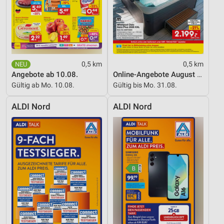
Notwendig
Performance
Funktional
0,5 km
0,5 km
Angebote ab 10.08.
Online-Angebote August 2026
Werbung
Gültig ab Mo. 10.08.
Gültig bis Mo. 31.08.
ALDI Nord
ALDI Nord