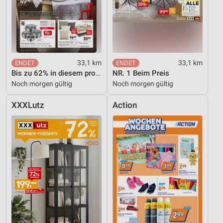
Entwicklung und Verbesserung der Angebote
Verwendung reduzierter Daten zur Auswahl von
Inhalten
IAB-Besonderheiten:
33,1 km
33,1 km
Verwendung genauer Standortdaten
Bis zu 62% in diesem prospekt
NR. 1 Beim Preis
Noch morgen gültig
Noch morgen gültig
Geräte anhand von aktiv angeforderten
Informationen identifizieren
XXXLutz
Action
Nicht-IAB-Verarbeitungszwecke:
Notwendig
Performance
Funktional
Werbung