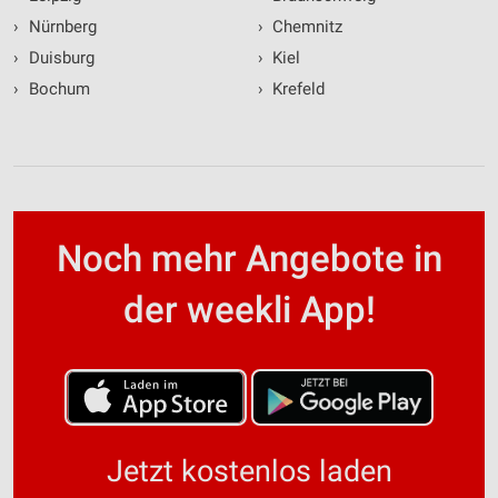
›
Nürnberg
›
Chemnitz
›
Duisburg
›
Kiel
›
Bochum
›
Krefeld
Noch mehr Angebote in
der weekli App!
Jetzt kostenlos laden