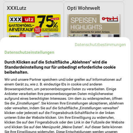
XXXLutz
Opti Wohnwelt
Datenschutzbestimmungen
Datenschutzeinstellungen
Durch Klicken auf die Schaltfläche „Ablehnen“ wird die
Standardeinstellung nur für unbedingt erforderliche cookie
beibehalten.
Wir und unsere Partner speichern und/oder greifen auf Informationen auf
einem Gerät zu, wie z. B. eindeutige IDs in cookie und anderen
Browserspeichern, um personenbezogene Daten zu verarbeiten. Einige
Anbieter verarbeiten Ihre personenbezogenen Daten möglicherweise
33,1 km
30,9 km
aufgrund eines berechtigten Interesses. Um dem zu widersprechen, öffnen
Gartenmöbel-Abverkauf
Speisen Highlight
Sie die „Einstellungen“. Sie können Ihre Einstellungen akzeptieren, ablehnen
oder verwalten, indem Sie auf die Schaltfläche „Einstellungen verwalten“
Gültig bis Fr. 28.08.
Gültig bis Mi. 30.09.
klicken oder jederzeit auf die Fingerabdruck-Schaltfläche in der linken
unteren Ecke der Website klicken. Um Ihre Einwilligung zu widerrufen,
XXXLutz
Opti Wohnwelt
klicken Sie auf den Fingerabdruck oder den Link in der Fußzeile der Website
und klicken Sie auf den Menüpunkt „Meine Daten“. Auf dieser Seite können
Sie Ihre Einwilligung widerrufen. Diese Entscheidungen werden unseren