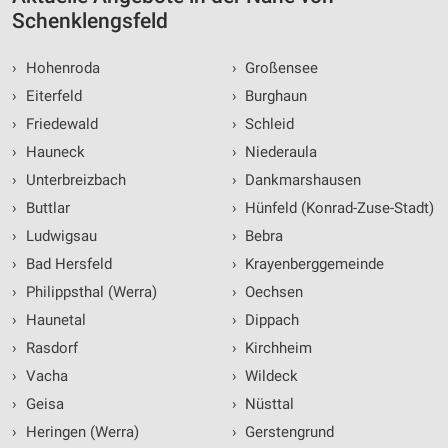
Schenklengsfeld
›
Hohenroda
›
Großensee
›
Eiterfeld
›
Burghaun
›
Friedewald
›
Schleid
›
Hauneck
›
Niederaula
›
Unterbreizbach
›
Dankmarshausen
›
Buttlar
›
Hünfeld (Konrad-Zuse-Stadt)
›
Ludwigsau
›
Bebra
›
Bad Hersfeld
›
Krayenberggemeinde
›
Philippsthal (Werra)
›
Oechsen
›
Haunetal
›
Dippach
›
Rasdorf
›
Kirchheim
›
Vacha
›
Wildeck
›
Geisa
›
Nüsttal
›
Heringen (Werra)
›
Gerstengrund