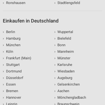
›
Ronshausen
›
Stadtlengsfeld
Einkaufen in Deutschland
›
Berlin
›
Wuppertal
›
Hamburg
›
Bielefeld
›
München
›
Bonn
›
Köln
›
Mannheim
›
Frankfurt (Main)
›
Münster
›
Stuttgart
›
Karlsruhe
›
Dortmund
›
Wiesbaden
›
Düsseldorf
›
Augsburg
›
Essen
›
Gelsenkirchen
›
Bremen
›
Aachen
›
Hannover
›
Mönchengladbach
›
Leipzig
›
Braunschweig