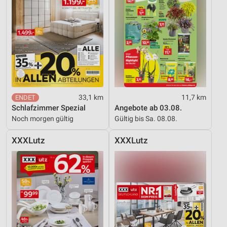
Verwendung reduzierter Daten zur Auswahl von
Werbeanzeigen
Erstellung von Profilen für personalisierte
Werbung
Verwendung von Profilen zur Auswahl
personalisierter Werbung
Erstellung von Profilen zur Personalisierung
33,1 km
11,7 km
von Inhalten
Schlafzimmer Spezial
Angebote ab 03.08.
Noch morgen gültig
Gültig bis Sa. 08.08.
Verwendung von Profilen zur Auswahl
personalisierter Inhalte
XXXLutz
XXXLutz
Messung der Werbeleistung
Messung der Performance von Inhalten
Analyse von Zielgruppen durch Statistiken oder
Kombinationen von Daten aus verschiedenen
Quellen