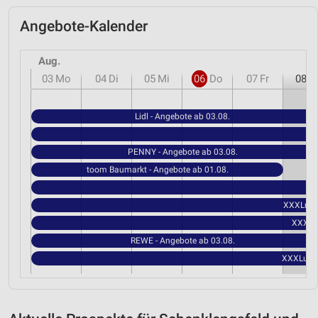
Angebote-Kalender
Aug.
03
Mo
04
Di
05
Mi
06
Do
07
Fr
08
S
Lidl - Angebote ab 03.08.
PENNY - Angebote ab 03.08.
toom Baumarkt - Angebote ab 01.08.
XXXLutz 
XXXLut
REWE - Angebote ab 03.08.
XXXLutz 