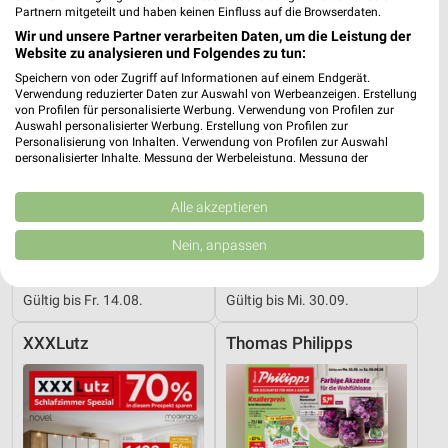
Partnern mitgeteilt und haben keinen Einfluss auf die Browserdaten.
Wir und unsere Partner verarbeiten Daten, um die Leistung der
Website zu analysieren und Folgendes zu tun:
Speichern von oder Zugriff auf Informationen auf einem Endgerät.
Verwendung reduzierter Daten zur Auswahl von Werbeanzeigen. Erstellung
von Profilen für personalisierte Werbung. Verwendung von Profilen zur
Auswahl personalisierter Werbung. Erstellung von Profilen zur
Personalisierung von Inhalten. Verwendung von Profilen zur Auswahl
personalisierter Inhalte. Messung der Werbeleistung. Messung der
Performance von Inhalten. Analyse von Zielgruppen durch Statistiken oder
Kombinationen von Daten aus verschiedenen Quellen. Entwicklung und
Verbesserung der Angebote. Verwendung reduzierter Daten zur Auswahl
Alle akzeptieren
von Inhalten.
Daten können außerhalb der Europäischen Union weitergegeben und in die
Nein, anpassen
USA gesendet werden.
33,1 km
30,9 km
Ihre Einwilligung und die cookie Richtlinie gelten ausschließlich für diese
Junges Wohnen
Traumhaft schlafen!
Website/App.
Gültig bis Fr. 14.08.
Gültig bis Mi. 30.09.
Partnerliste anzeigen (1 IAB-Anbieter)
XXXLutz
Thomas Philipps
Wir nutzen Ihre Daten für folgende Zwecke:
IAB-Verarbeitungszwecke:
Speichern von oder Zugriff auf Informationen
auf einem Endgerät