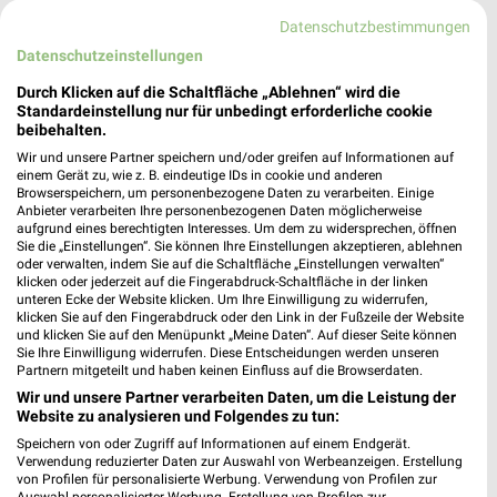
Datenschutzbestimmungen
320,80 km • Angebote: 1 Prospekt
Datenschutzeinstellungen
Durch Klicken auf die Schaltfläche „Ablehnen“ wird die
KiK Kellinghusen
Standardeinstellung nur für unbedingt erforderliche cookie
Lindenstrraße 19-23
beibehalten.
25548 Kellinghusen
❯
Wir und unsere Partner speichern und/oder greifen auf Informationen auf
einem Gerät zu, wie z. B. eindeutige IDs in cookie und anderen
Heute 09:00 - 19:00 Uhr |
Geöffnet
Browserspeichern, um personenbezogene Daten zu verarbeiten. Einige
Anbieter verarbeiten Ihre personenbezogenen Daten möglicherweise
293,57 km • Angebote: 1 Prospekt
aufgrund eines berechtigten Interesses. Um dem zu widersprechen, öffnen
Sie die „Einstellungen“. Sie können Ihre Einstellungen akzeptieren, ablehnen
oder verwalten, indem Sie auf die Schaltfläche „Einstellungen verwalten“
KiK Albersdorf
klicken oder jederzeit auf die Fingerabdruck-Schaltfläche in der linken
unteren Ecke der Website klicken. Um Ihre Einwilligung zu widerrufen,
Friedrichstr. 1-3
klicken Sie auf den Fingerabdruck oder den Link in der Fußzeile der Website
25767 Albersdorf
und klicken Sie auf den Menüpunkt „Meine Daten“. Auf dieser Seite können
❯
Sie Ihre Einwilligung widerrufen. Diese Entscheidungen werden unseren
Heute 09:00 - 19:00 Uhr |
Geöffnet
Partnern mitgeteilt und haben keinen Einfluss auf die Browserdaten.
Wir und unsere Partner verarbeiten Daten, um die Leistung der
327,93 km • Angebote: 1 Prospekt
Website zu analysieren und Folgendes zu tun:
Speichern von oder Zugriff auf Informationen auf einem Endgerät.
Verwendung reduzierter Daten zur Auswahl von Werbeanzeigen. Erstellung
Ernsting's family Kellinghusen
von Profilen für personalisierte Werbung. Verwendung von Profilen zur
Lindenstraße 21-23