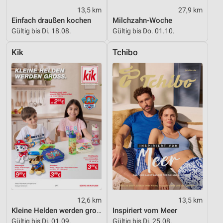
Verwendung genauer Standortdaten
13,5 km
27,9 km
Einfach draußen kochen
Milchzahn-Woche
Geräte anhand von aktiv angeforderten
Gültig bis Di. 18.08.
Gültig bis Do. 01.10.
Informationen identifizieren
Nicht-IAB-Verarbeitungszwecke:
Kik
Tchibo
Notwendig
Performance
Funktional
Werbung
12,6 km
13,5 km
Kleine Helden werden gross
Inspiriert vom Meer
Gültig bis Di. 01.09.
Gültig bis Di. 25.08.