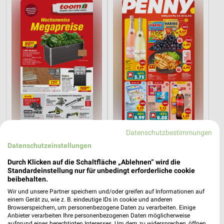
Datenschutzbestimmungen
10,5 km
0,7 km
Datenschutzeinstellungen
Angebote ab 08.08.
Angebote ab 03.08.
Gültig bis Fr. 14.08.
Noch heute gültig
Durch Klicken auf die Schaltfläche „Ablehnen“ wird die
Standardeinstellung nur für unbedingt erforderliche cookie
beibehalten.
XXXLutz
XXXLutz
Wir und unsere Partner speichern und/oder greifen auf Informationen auf
einem Gerät zu, wie z. B. eindeutige IDs in cookie und anderen
Browserspeichern, um personenbezogene Daten zu verarbeiten. Einige
Anbieter verarbeiten Ihre personenbezogenen Daten möglicherweise
aufgrund eines berechtigten Interesses. Um dem zu widersprechen, öffnen