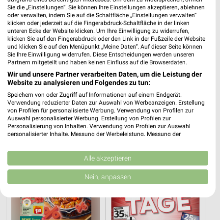
Sie die „Einstellungen“. Sie können Ihre Einstellungen akzeptieren, ablehnen
oder verwalten, indem Sie auf die Schaltfläche „Einstellungen verwalten“
klicken oder jederzeit auf die Fingerabdruck-Schaltfläche in der linken
unteren Ecke der Website klicken. Um Ihre Einwilligung zu widerrufen,
klicken Sie auf den Fingerabdruck oder den Link in der Fußzeile der Website
und klicken Sie auf den Menüpunkt „Meine Daten“. Auf dieser Seite können
Sie Ihre Einwilligung widerrufen. Diese Entscheidungen werden unseren
Partnern mitgeteilt und haben keinen Einfluss auf die Browserdaten.
Wir und unsere Partner verarbeiten Daten, um die Leistung der
Website zu analysieren und Folgendes zu tun:
Speichern von oder Zugriff auf Informationen auf einem Endgerät.
23 km
23 km
Verwendung reduzierter Daten zur Auswahl von Werbeanzeigen. Erstellung
von Profilen für personalisierte Werbung. Verwendung von Profilen zur
Dieter Knoll
Wohnen Spezial
Auswahl personalisierter Werbung. Erstellung von Profilen zur
Gültig bis Fr. 14.08.
Gültig bis Fr. 14.08.
Personalisierung von Inhalten. Verwendung von Profilen zur Auswahl
personalisierter Inhalte. Messung der Werbeleistung. Messung der
Performance von Inhalten. Analyse von Zielgruppen durch Statistiken oder
REWE
XXXLutz
Kombinationen von Daten aus verschiedenen Quellen. Entwicklung und
Verbesserung der Angebote. Verwendung reduzierter Daten zur Auswahl
Alle akzeptieren
von Inhalten.
Daten können außerhalb der Europäischen Union weitergegeben und in die
Nein, anpassen
USA gesendet werden.
Ihre Einwilligung und die cookie Richtlinie gelten ausschließlich für diese
Website/App.
Partnerliste anzeigen (1 IAB-Anbieter)