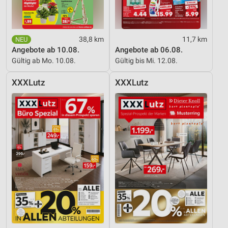
Messung der Performance von Inhalten
Analyse von Zielgruppen durch Statistiken oder
Kombinationen von Daten aus verschiedenen
38,8 km
11,7 km
Quellen
Angebote ab 10.08.
Angebote ab 06.08.
Gültig ab Mo. 10.08.
Gültig bis Mi. 12.08.
Entwicklung und Verbesserung der Angebote
XXXLutz
XXXLutz
Verwendung reduzierter Daten zur Auswahl von
Inhalten
IAB-Besonderheiten:
Verwendung genauer Standortdaten
Geräte anhand von aktiv angeforderten
Informationen identifizieren
Nicht-IAB-Verarbeitungszwecke:
Notwendig
Performance