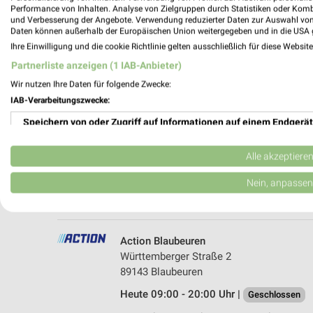
Performance von Inhalten. Analyse von Zielgruppen durch Statistiken oder Kom
und Verbesserung der Angebote. Verwendung reduzierter Daten zur Auswahl von
Daten können außerhalb der Europäischen Union weitergegeben und in die USA 
Ihre Einwilligung und die cookie Richtlinie gelten ausschließlich für diese Websit
Partnerliste anzeigen (1 IAB-Anbieter)
Wir nutzen Ihre Daten für folgende Zwecke:
IAB-Verarbeitungszwecke:
Speichern von oder Zugriff auf Informationen auf einem Endgerät
Lidl Blaubeuren
Zementwerkstr. 3
Verwendung reduzierter Daten zur Auswahl von Werbeanzeigen
89143 Blaubeuren
Alle akzeptiere
Heute 07:00 - 21:00 Uhr |
Geschlossen
Erstellung von Profilen für personalisierte Werbung
Nein, anpassen
524,48 km • Angebote: 2 Prospekte
Verwendung von Profilen zur Auswahl personalisierter Werbung
Erstellung von Profilen zur Personalisierung von Inhalten
Action Blaubeuren
Württemberger Straße 2
Verwendung von Profilen zur Auswahl personalisierter Inhalte
89143 Blaubeuren
Heute 09:00 - 20:00 Uhr |
Messung der Werbeleistung
Geschlossen