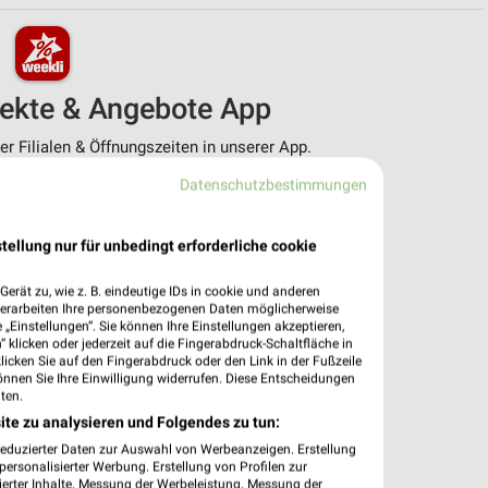
pekte & Angebote App
r Filialen & Öffnungszeiten in unserer App.
Datenschutzbestimmungen
e Angebote
ieblingshändler
htigungen bei neuen Prospekten
tellung nur für unbedingt erforderliche cookie
 Einkauf stressfrei planen
erät zu, wie z. B. eindeutige IDs in cookie und anderen
 App jetzt laden oder QR-Code scannen.
verarbeiten Ihre personenbezogenen Daten möglicherweise
„Einstellungen“. Sie können Ihre Einstellungen akzeptieren,
 klicken oder jederzeit auf die Fingerabdruck-Schaltfläche in
klicken Sie auf den Fingerabdruck oder den Link in der Fußzeile
önnen Sie Ihre Einwilligung widerrufen. Diese Entscheidungen
ten.
ite zu analysieren und Folgendes zu tun:
reduzierter Daten zur Auswahl von Werbeanzeigen. Erstellung
ersonalisierter Werbung. Erstellung von Profilen zur
ierter Inhalte. Messung der Werbeleistung. Messung der