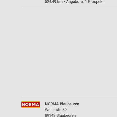
524,49 km • Angebote: 1 Prospekt
Messung der Performance von Inhalten
Analyse von Zielgruppen durch Statistiken oder Kombinationen 
Quellen
Entwicklung und Verbesserung der Angebote
Verwendung reduzierter Daten zur Auswahl von Inhalten
IAB-Besonderheiten:
Verwendung genauer Standortdaten
Geräte anhand von aktiv angeforderten Informationen identifizie
Nicht-IAB-Verarbeitungszwecke:
Notwendig
Performance
NORMA Blaubeuren
Funktional
Weilerstr. 39
89143 Blaubeuren
Werbung