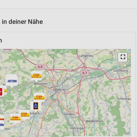
 in deiner Nähe
n
⛶