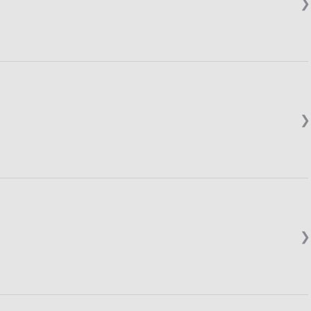
❯
❯
❯