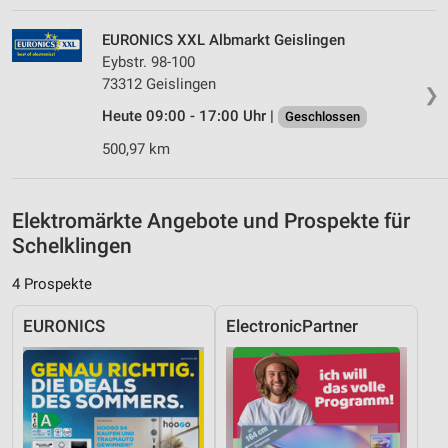
Kombinationen von Daten aus verschiedenen
Quellen
EURONICS XXL Albmarkt Geislingen
Entwicklung und Verbesserung der Angebote
Eybstr. 98-100
73312 Geislingen
❯
Verwendung reduzierter Daten zur Auswahl von
Heute 09:00 - 17:00 Uhr |
Geschlossen
Inhalten
500,97 km
IAB-Besonderheiten:
Verwendung genauer Standortdaten
Elektromärkte Angebote und Prospekte für
Geräte anhand von aktiv angeforderten
Informationen identifizieren
Schelklingen
Nicht-IAB-Verarbeitungszwecke:
4 Prospekte
Notwendig
EURONICS
ElectronicPartner
Performance
Funktional
Werbung