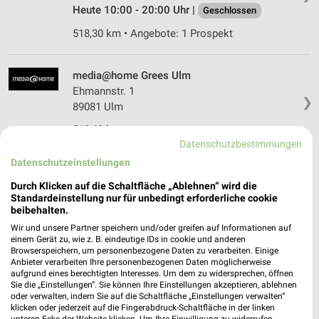
Heute 10:00 - 20:00 Uhr |
Geschlossen
518,30 km • Angebote: 1 Prospekt
media@home Grees Ulm
Ehmannstr. 1
❯
89081 Ulm
513,63 km
Datenschutzbestimmungen
Datenschutzeinstellungen
EP:Electro Osswald Laupheim
Durch Klicken auf die Schaltfläche „Ablehnen“ wird die
Berblinger Str. 23/1
Standardeinstellung nur für unbedingt erforderliche cookie
88471 Laupheim
❯
beibehalten.
Heute
geschlossen
Wir und unsere Partner speichern und/oder greifen auf Informationen auf
einem Gerät zu, wie z. B. eindeutige IDs in cookie und anderen
539,79 km • Angebote: 2 Prospekte
Browserspeichern, um personenbezogene Daten zu verarbeiten. Einige
Anbieter verarbeiten Ihre personenbezogenen Daten möglicherweise
aufgrund eines berechtigten Interesses. Um dem zu widersprechen, öffnen
Sie die „Einstellungen“. Sie können Ihre Einstellungen akzeptieren, ablehnen
EURONICS XXL Ulm Neu-Ulm
oder verwalten, indem Sie auf die Schaltfläche „Einstellungen verwalten“
Otto-Hahn-Str. 4
klicken oder jederzeit auf die Fingerabdruck-Schaltfläche in der linken