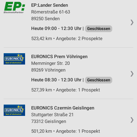
Speichern von oder Zugriff auf Informationen
EP:Lander Senden
auf einem Endgerät
Römerstraße 61-63
89250 Senden
Verwendung reduzierter Daten zur Auswahl von
❯
Werbeanzeigen
Heute 09:00 - 12:30 Uhr |
Geschlossen
Erstellung von Profilen für personalisierte
523,42 km • Angebote: 2 Prospekte
Werbung
Verwendung von Profilen zur Auswahl
EURONICS Prem Vöhringen
personalisierter Werbung
Memminger Str. 20
89269 Vöhringen
Erstellung von Profilen zur Personalisierung
❯
von Inhalten
Heute 08:30 - 12:30 Uhr |
Geschlossen
Verwendung von Profilen zur Auswahl
527,39 km • Angebote: 1 Prospekt
personalisierter Inhalte
Messung der Werbeleistung
EURONICS Czermin Geislingen
Stuttgarter Straße 21
❯
Messung der Performance von Inhalten
73312 Geislingen
501,20 km • Angebote: 1 Prospekt
Analyse von Zielgruppen durch Statistiken oder