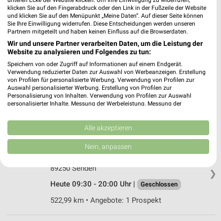
unteren Ecke der Website klicken. Um Ihre Einwilligung zu widerrufen,
89231 Neu-Ulm
❯
klicken Sie auf den Fingerabdruck oder den Link in der Fußzeile der Website
und klicken Sie auf den Menüpunkt „Meine Daten“. Auf dieser Seite können
Heute 09:30 - 20:00 Uhr |
Geschlossen
Sie Ihre Einwilligung widerrufen. Diese Entscheidungen werden unseren
Partnern mitgeteilt und haben keinen Einfluss auf die Browserdaten.
517,54 km • Angebote: 1 Prospekt
Wir und unsere Partner verarbeiten Daten, um die Leistung der
Website zu analysieren und Folgendes zu tun:
EURONICS XXL Neu-Ulm
Speichern von oder Zugriff auf Informationen auf einem Endgerät.
Verwendung reduzierter Daten zur Auswahl von Werbeanzeigen. Erstellung
Otto-Hahn-Str. 4
von Profilen für personalisierte Werbung. Verwendung von Profilen zur
89231 Neu-Ulm
Auswahl personalisierter Werbung. Erstellung von Profilen zur
❯
Personalisierung von Inhalten. Verwendung von Profilen zur Auswahl
Heute 10:00 - 19:00 Uhr |
Geschlossen
personalisierter Inhalte. Messung der Werbeleistung. Messung der
Performance von Inhalten. Analyse von Zielgruppen durch Statistiken oder
517,54 km
Kombinationen von Daten aus verschiedenen Quellen. Entwicklung und
Verbesserung der Angebote. Verwendung reduzierter Daten zur Auswahl
Alle akzeptieren
von Inhalten.
Daten können außerhalb der Europäischen Union weitergegeben und in die
MediaMarkt Saturn Senden
Nein, anpassen
USA gesendet werden.
Berliner Straße 13
Ihre Einwilligung und die cookie Richtlinie gelten ausschließlich für diese
89250 Senden
Website/App.
❯
Partnerliste anzeigen (1 IAB-Anbieter)
Heute 09:30 - 20:00 Uhr |
Geschlossen
Wir nutzen Ihre Daten für folgende Zwecke:
522,99 km • Angebote: 1 Prospekt
IAB-Verarbeitungszwecke: