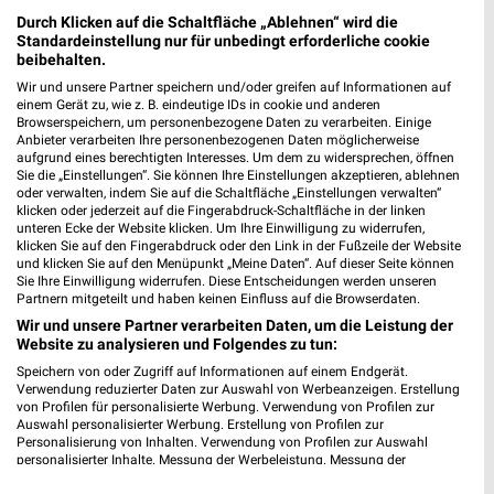
Durch Klicken auf die Schaltfläche „Ablehnen“ wird die
Standardeinstellung nur für unbedingt erforderliche cookie
beibehalten.
Wir und unsere Partner speichern und/oder greifen auf Informationen auf
einem Gerät zu, wie z. B. eindeutige IDs in cookie und anderen
Browserspeichern, um personenbezogene Daten zu verarbeiten. Einige
Anbieter verarbeiten Ihre personenbezogenen Daten möglicherweise
aufgrund eines berechtigten Interesses. Um dem zu widersprechen, öffnen
Sie die „Einstellungen“. Sie können Ihre Einstellungen akzeptieren, ablehnen
10,7 km
0,4 km
oder verwalten, indem Sie auf die Schaltfläche „Einstellungen verwalten“
Angebote ab 06.08.
Angebote ab 03.08.
klicken oder jederzeit auf die Fingerabdruck-Schaltfläche in der linken
Gültig bis Mi. 12.08.
Gültig bis Sa. 08.08.
unteren Ecke der Website klicken. Um Ihre Einwilligung zu widerrufen,
klicken Sie auf den Fingerabdruck oder den Link in der Fußzeile der Website
und klicken Sie auf den Menüpunkt „Meine Daten“. Auf dieser Seite können
XXXLutz
XXXLutz
Sie Ihre Einwilligung widerrufen. Diese Entscheidungen werden unseren
Partnern mitgeteilt und haben keinen Einfluss auf die Browserdaten.
Wir und unsere Partner verarbeiten Daten, um die Leistung der
Website zu analysieren und Folgendes zu tun:
Speichern von oder Zugriff auf Informationen auf einem Endgerät.
Verwendung reduzierter Daten zur Auswahl von Werbeanzeigen. Erstellung
von Profilen für personalisierte Werbung. Verwendung von Profilen zur
Auswahl personalisierter Werbung. Erstellung von Profilen zur
Personalisierung von Inhalten. Verwendung von Profilen zur Auswahl
personalisierter Inhalte. Messung der Werbeleistung. Messung der
Performance von Inhalten. Analyse von Zielgruppen durch Statistiken oder