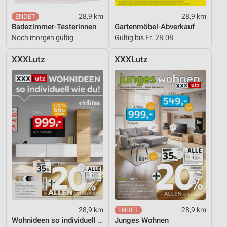
von Inhalten
28,9 km
28,9 km
Badezimmer-Testerinnen
Gartenmöbel-Abverkauf
Verwendung von Profilen zur Auswahl
personalisierter Inhalte
Noch morgen gültig
Gültig bis Fr. 28.08.
Messung der Werbeleistung
XXXLutz
XXXLutz
Messung der Performance von Inhalten
Analyse von Zielgruppen durch Statistiken oder
Kombinationen von Daten aus verschiedenen
Quellen
Entwicklung und Verbesserung der Angebote
Verwendung reduzierter Daten zur Auswahl von
Inhalten
IAB-Besonderheiten:
Verwendung genauer Standortdaten
28,9 km
28,9 km
Geräte anhand von aktiv angeforderten
Wohnideen so individuell wie du!
Junges Wohnen
Informationen identifizieren