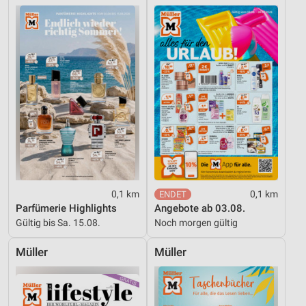
Kombinationen von Daten aus verschiedenen
Quellen
Entwicklung und Verbesserung der Angebote
Verwendung reduzierter Daten zur Auswahl von
Inhalten
IAB-Besonderheiten:
Verwendung genauer Standortdaten
Geräte anhand von aktiv angeforderten
Informationen identifizieren
0,1 km
0,1 km
Nicht-IAB-Verarbeitungszwecke:
Parfümerie Highlights
Angebote ab 03.08.
Notwendig
Gültig bis Sa. 15.08.
Noch morgen gültig
Performance
Müller
Müller
Funktional
Werbung