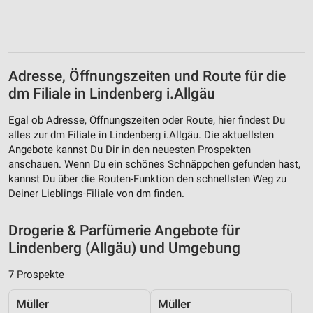
Speichern von oder Zugriff auf Informationen
auf einem Endgerät
Verwendung reduzierter Daten zur Auswahl von
Werbeanzeigen
Adresse, Öffnungszeiten und Route für die
dm Filiale in Lindenberg i.Allgäu
Erstellung von Profilen für personalisierte
Werbung
Egal ob Adresse, Öffnungszeiten oder Route, hier findest Du
Verwendung von Profilen zur Auswahl
alles zur dm Filiale in Lindenberg i.Allgäu. Die aktuellsten
personalisierter Werbung
Angebote kannst Du Dir in den neuesten Prospekten
anschauen. Wenn Du ein schönes Schnäppchen gefunden hast,
Erstellung von Profilen zur Personalisierung
kannst Du über die Routen-Funktion den schnellsten Weg zu
von Inhalten
Deiner Lieblings-Filiale von dm finden.
Verwendung von Profilen zur Auswahl
personalisierter Inhalte
Drogerie & Parfümerie Angebote für
Lindenberg (Allgäu) und Umgebung
Messung der Werbeleistung
7 Prospekte
Messung der Performance von Inhalten
Müller
Müller
Analyse von Zielgruppen durch Statistiken oder