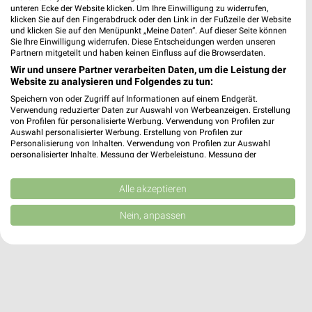
unteren Ecke der Website klicken. Um Ihre Einwilligung zu widerrufen,
klicken Sie auf den Fingerabdruck oder den Link in der Fußzeile der Website
und klicken Sie auf den Menüpunkt „Meine Daten“. Auf dieser Seite können
dm Isny im Allgäu
Sie Ihre Einwilligung widerrufen. Diese Entscheidungen werden unseren
Achener Weg 1
Partnern mitgeteilt und haben keinen Einfluss auf die Browserdaten.
88316 Isny im Allgäu
Wir und unsere Partner verarbeiten Daten, um die Leistung der
❯
Website zu analysieren und Folgendes zu tun:
Heute 08:00 - 20:00 Uhr |
Geschlossen
Speichern von oder Zugriff auf Informationen auf einem Endgerät.
Verwendung reduzierter Daten zur Auswahl von Werbeanzeigen. Erstellung
15,66 km
von Profilen für personalisierte Werbung. Verwendung von Profilen zur
Auswahl personalisierter Werbung. Erstellung von Profilen zur
Personalisierung von Inhalten. Verwendung von Profilen zur Auswahl
personalisierter Inhalte. Messung der Werbeleistung. Messung der
Performance von Inhalten. Analyse von Zielgruppen durch Statistiken oder
Kombinationen von Daten aus verschiedenen Quellen. Entwicklung und
Verbesserung der Angebote. Verwendung reduzierter Daten zur Auswahl
Alle akzeptieren
von Inhalten.
Daten können außerhalb der Europäischen Union weitergegeben und in die
Nein, anpassen
USA gesendet werden.
Ihre Einwilligung und die cookie Richtlinie gelten ausschließlich für diese
Website/App.
Partnerliste anzeigen (1 IAB-Anbieter)
Wir nutzen Ihre Daten für folgende Zwecke:
IAB-Verarbeitungszwecke: