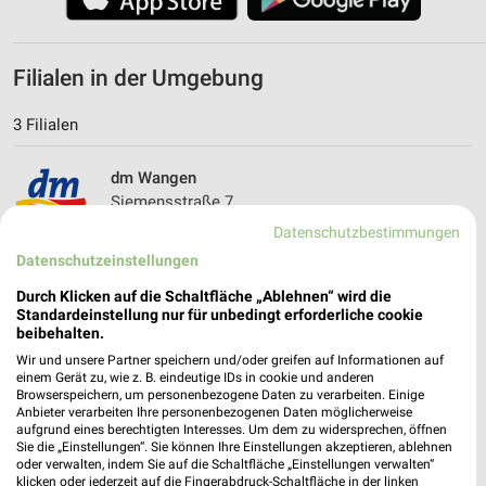
Filialen in der Umgebung
3 Filialen
dm Wangen
Siemensstraße 7
88239 Wangen
Datenschutzbestimmungen
❯
Heute 08:00 - 20:00 Uhr |
Datenschutzeinstellungen
Geschlossen
11,77 km
Durch Klicken auf die Schaltfläche „Ablehnen“ wird die
Standardeinstellung nur für unbedingt erforderliche cookie
beibehalten.
dm Lindau (Bodensee)
Wir und unsere Partner speichern und/oder greifen auf Informationen auf
einem Gerät zu, wie z. B. eindeutige IDs in cookie und anderen
Ludwig-Kick-Straße 66
Browserspeichern, um personenbezogene Daten zu verarbeiten. Einige
88131 Lindau (Bodensee)
Anbieter verarbeiten Ihre personenbezogenen Daten möglicherweise
❯
aufgrund eines berechtigten Interesses. Um dem zu widersprechen, öffnen
Heute 08:00 - 20:00 Uhr |
Geschlossen
Sie die „Einstellungen“. Sie können Ihre Einstellungen akzeptieren, ablehnen
oder verwalten, indem Sie auf die Schaltfläche „Einstellungen verwalten“
14,66 km
klicken oder jederzeit auf die Fingerabdruck-Schaltfläche in der linken