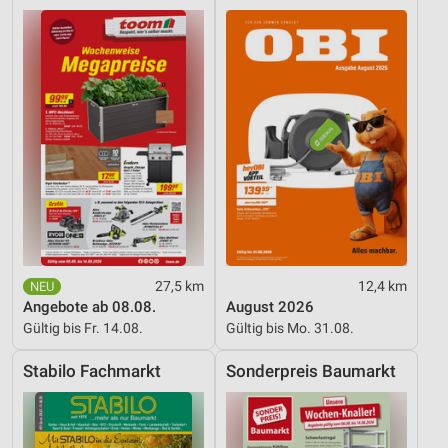
Entwicklung und Verbesserung der Angebote
Verwendung reduzierter Daten zur Auswahl von
Inhalten
IAB-Besonderheiten:
Verwendung genauer Standortdaten
Geräte anhand von aktiv angeforderten
Informationen identifizieren
Nicht-IAB-Verarbeitungszwecke:
Notwendig
27,5 km
12,4 km
Angebote ab 08.08.
August 2026
Performance
Gültig bis Fr. 14.08.
Gültig bis Mo. 31.08.
Funktional
Stabilo Fachmarkt
Sonderpreis Baumarkt
Werbung