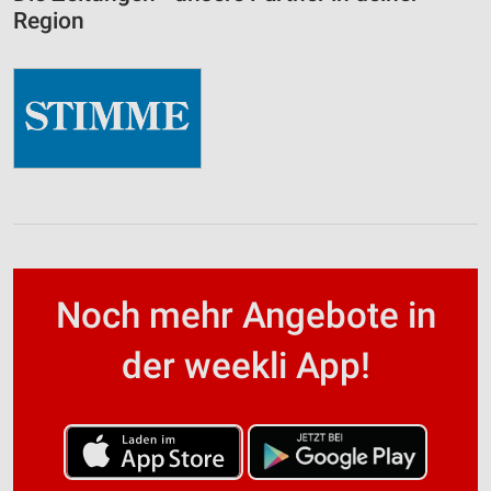
Region
Noch mehr Angebote in
der weekli App!