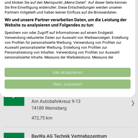
Gottlieb-Daimler-Str. 25-27
und klicken Sie auf den Menüpunkt „Meine Daten“. Auf dieser Seite können
❯
Sie Ihre Einwilligung widerrufen. Diese Entscheidungen werden unseren
74076 Heilbronn
Partnern mitgeteilt und haben keinen Einfluss auf die Browserdaten.
476,09 km
Wir und unsere Partner verarbeiten Daten, um die Leistung der
Website zu analysieren und Folgendes zu tun:
Speichern von oder Zugriff auf Informationen auf einem Endgerät.
OBI Öhringen Oehringen
Verwendung reduzierter Daten zur Auswahl von Werbeanzeigen. Erstellung
Steinsfeldle 13
von Profilen für personalisierte Werbung. Verwendung von Profilen zur
Auswahl personalisierter Werbung. Erstellung von Profilen zur
74613 Oehringen
❯
Personalisierung von Inhalten. Verwendung von Profilen zur Auswahl
personalisierter Inhalte. Messung der Werbeleistung. Messung der
Heute 08:00 - 20:00 Uhr |
Geschlossen
Performance von Inhalten. Analyse von Zielgruppen durch Statistiken oder
Kombinationen von Daten aus verschiedenen Quellen. Entwicklung und
460,74 km • Angebote: 1 Prospekt
Verbesserung der Angebote. Verwendung reduzierter Daten zur Auswahl
Alle akzeptieren
von Inhalten.
Daten können außerhalb der Europäischen Union weitergegeben und in die
Nein, anpassen
USA gesendet werden.
BayWa AG Verwaltung Finance Services
Ihre Einwilligung und die cookie Richtlinie gelten ausschließlich für diese
Weinsberg
Website/App.
Am Autobahnkreuz 9-13
❯
Partnerliste anzeigen (1 IAB-Anbieter)
74189 Weinsberg
Wir nutzen Ihre Daten für folgende Zwecke:
472,75 km
IAB-Verarbeitungszwecke:
Speichern von oder Zugriff auf Informationen
BayWa AG Technik Vertriebszentrum
auf einem Endgerät