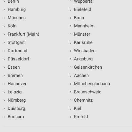
›
Berlin
›
Wuppertal
›
Hamburg
›
Bielefeld
›
München
›
Bonn
›
Köln
›
Mannheim
›
Frankfurt (Main)
›
Münster
›
Stuttgart
›
Karlsruhe
›
Dortmund
›
Wiesbaden
›
Düsseldorf
›
Augsburg
›
Essen
›
Gelsenkirchen
›
Bremen
›
Aachen
›
Hannover
›
Mönchengladbach
›
Leipzig
›
Braunschweig
›
Nürnberg
›
Chemnitz
›
Duisburg
›
Kiel
›
Bochum
›
Krefeld