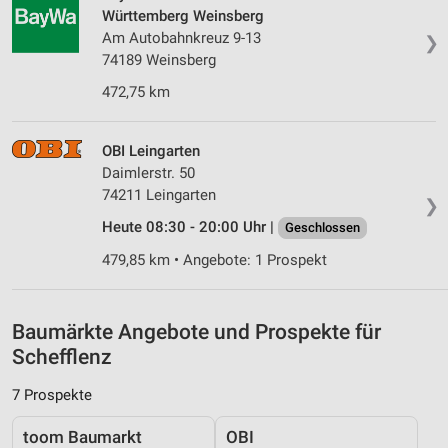
Württemberg Weinsberg
Verwendung reduzierter Daten zur Auswahl von
Am Autobahnkreuz 9-13
❯
Werbeanzeigen
74189 Weinsberg
472,75 km
Erstellung von Profilen für personalisierte
Werbung
OBI Leingarten
Verwendung von Profilen zur Auswahl
personalisierter Werbung
Daimlerstr. 50
74211 Leingarten
❯
Erstellung von Profilen zur Personalisierung
Heute 08:30 - 20:00 Uhr |
von Inhalten
Geschlossen
479,85 km • Angebote: 1 Prospekt
Verwendung von Profilen zur Auswahl
personalisierter Inhalte
Messung der Werbeleistung
Baumärkte Angebote und Prospekte für
Schefflenz
Messung der Performance von Inhalten
7 Prospekte
Analyse von Zielgruppen durch Statistiken oder
Kombinationen von Daten aus verschiedenen
toom Baumarkt
OBI
Quellen