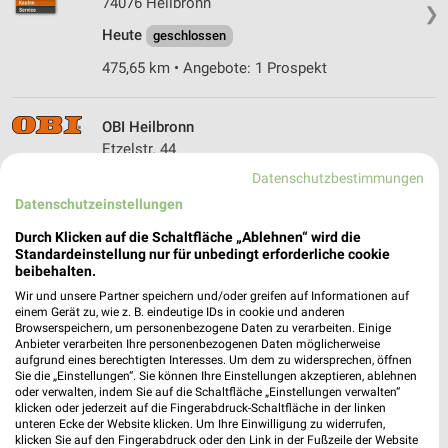
74076 Heilbronn
❯
Heute
geschlossen
475,65 km • Angebote: 1 Prospekt
OBI Heilbronn
Etzelstr. 44
74076 Heilbronn
Datenschutzbestimmungen
❯
Heute 08:00 - 20:00 Uhr |
Datenschutzeinstellungen
Geschlossen
475,98 km • Angebote: 1 Prospekt
Durch Klicken auf die Schaltfläche „Ablehnen“ wird die
Standardeinstellung nur für unbedingt erforderliche cookie
beibehalten.
BayWa AG Technik Servicezentrum Heilbronn
Wir und unsere Partner speichern und/oder greifen auf Informationen auf
einem Gerät zu, wie z. B. eindeutige IDs in cookie und anderen
Gottlieb-Daimler-Str. 59-61
Browserspeichern, um personenbezogene Daten zu verarbeiten. Einige
❯
74076 Heilbronn
Anbieter verarbeiten Ihre personenbezogenen Daten möglicherweise
aufgrund eines berechtigten Interesses. Um dem zu widersprechen, öffnen
476,08 km
Sie die „Einstellungen“. Sie können Ihre Einstellungen akzeptieren, ablehnen
oder verwalten, indem Sie auf die Schaltfläche „Einstellungen verwalten“
klicken oder jederzeit auf die Fingerabdruck-Schaltfläche in der linken
unteren Ecke der Website klicken. Um Ihre Einwilligung zu widerrufen,
BayWa AG Agrar Lager Heilbronn
klicken Sie auf den Fingerabdruck oder den Link in der Fußzeile der Website