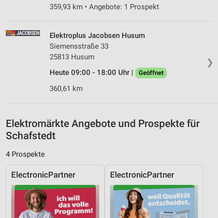
Kombinationen von Daten aus verschiedenen
359,93 km • Angebote: 1 Prospekt
Quellen
Entwicklung und Verbesserung der Angebote
Elektroplus Jacobsen Husum
Siemensstraße 33
Verwendung reduzierter Daten zur Auswahl von
25813 Husum
Inhalten
❯
Heute 09:00 - 18:00 Uhr |
Geöffnet
IAB-Besonderheiten:
360,61 km
Verwendung genauer Standortdaten
Geräte anhand von aktiv angeforderten
Informationen identifizieren
Elektromärkte Angebote und Prospekte für
Schafstedt
Nicht-IAB-Verarbeitungszwecke:
Notwendig
4 Prospekte
Performance
ElectronicPartner
ElectronicPartner
Funktional
Werbung