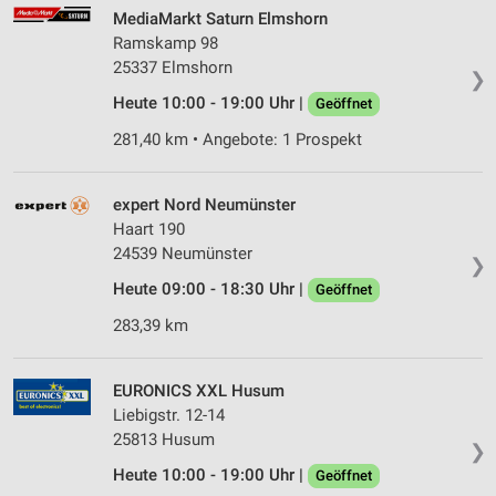
Speichern von oder Zugriff auf Informationen
MediaMarkt Saturn Elmshorn
auf einem Endgerät
Ramskamp 98
25337 Elmshorn
Verwendung reduzierter Daten zur Auswahl von
❯
Werbeanzeigen
Heute 10:00 - 19:00 Uhr |
Geöffnet
Erstellung von Profilen für personalisierte
281,40 km • Angebote: 1 Prospekt
Werbung
Verwendung von Profilen zur Auswahl
expert Nord Neumünster
personalisierter Werbung
Haart 190
24539 Neumünster
❯
Erstellung von Profilen zur Personalisierung
von Inhalten
Heute 09:00 - 18:30 Uhr |
Geöffnet
283,39 km
Verwendung von Profilen zur Auswahl
personalisierter Inhalte
EURONICS XXL Husum
Messung der Werbeleistung
Liebigstr. 12-14
Messung der Performance von Inhalten
25813 Husum
❯
Heute 10:00 - 19:00 Uhr |
Geöffnet
Analyse von Zielgruppen durch Statistiken oder