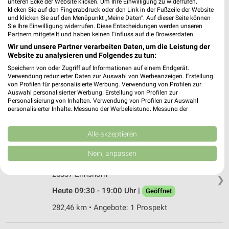
unteren Ecke der Website klicken. Um Ihre Einwilligung zu widerrufen,
Bahnhofsstr. 21
klicken Sie auf den Fingerabdruck oder den Link in der Fußzeile der Website
❯
und klicken Sie auf den Menüpunkt „Meine Daten“. Auf dieser Seite können
21745 Hemmoor
Sie Ihre Einwilligung widerrufen. Diese Entscheidungen werden unseren
Partnern mitgeteilt und haben keinen Einfluss auf die Browserdaten.
311,16 km • Angebote: 1 Prospekt
Wir und unsere Partner verarbeiten Daten, um die Leistung der
Website zu analysieren und Folgendes zu tun:
MediaMarkt Saturn Neumünster
Speichern von oder Zugriff auf Informationen auf einem Endgerät.
Verwendung reduzierter Daten zur Auswahl von Werbeanzeigen. Erstellung
Gänsemarkt 1
von Profilen für personalisierte Werbung. Verwendung von Profilen zur
24534 Neumünster
❯
Auswahl personalisierter Werbung. Erstellung von Profilen zur
Personalisierung von Inhalten. Verwendung von Profilen zur Auswahl
Heute 10:00 - 19:00 Uhr |
Geöffnet
personalisierter Inhalte. Messung der Werbeleistung. Messung der
Performance von Inhalten. Analyse von Zielgruppen durch Statistiken oder
286,54 km • Angebote: 1 Prospekt
Kombinationen von Daten aus verschiedenen Quellen. Entwicklung und
Verbesserung der Angebote. Verwendung reduzierter Daten zur Auswahl
Alle akzeptieren
von Inhalten.
Daten können außerhalb der Europäischen Union weitergegeben und in die
EURONICS Oberhellmann Elmshorn
Nein, anpassen
USA gesendet werden.
Kurt-Wagener-Str. 2
Ihre Einwilligung und die cookie Richtlinie gelten ausschließlich für diese
25337 Elmshorn
Website/App.
❯
Heute 09:30 - 19:00 Uhr |
Partnerliste anzeigen (1 IAB-Anbieter)
Geöffnet
Wir nutzen Ihre Daten für folgende Zwecke:
282,46 km • Angebote: 1 Prospekt
IAB-Verarbeitungszwecke: