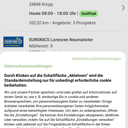
24848 Kropp
❯
Heute 08:00 - 18:00 Uhr |
Geöffnet
332,52 km • Angebote: 3 Prospekte
EURONICS Lorenzen Neumünster
Mühlenstr. 8
24539 Neumünster
❯
Datenschutzbestimmungen
Heute 09:00 - 18:00 Uhr |
Geöffnet
Datenschutzeinstellungen
285,21 km • Angebote: 1 Prospekt
Durch Klicken auf die Schaltfläche „Ablehnen“ wird die
Standardeinstellung nur für unbedingt erforderliche cookie
beibehalten.
EURONICS Hoffmann Dirk Hoffmann Garding
Wir und unsere Partner speichern und/oder greifen auf Informationen auf
Süderstr. 53
einem Gerät zu, wie z. B. eindeutige IDs in cookie und anderen
❯
25836 Garding
Browserspeichern, um personenbezogene Daten zu verarbeiten. Einige
Anbieter verarbeiten Ihre personenbezogenen Daten möglicherweise
366,21 km • Angebote: 1 Prospekt
aufgrund eines berechtigten Interesses. Um dem zu widersprechen, öffnen
Sie die „Einstellungen“. Sie können Ihre Einstellungen akzeptieren, ablehnen
oder verwalten, indem Sie auf die Schaltfläche „Einstellungen verwalten“
klicken oder jederzeit auf die Fingerabdruck-Schaltfläche in der linken
EURONICS Hemmoor