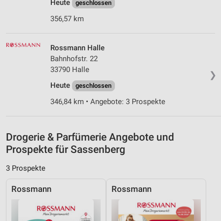
Heute
geschlossen
Analyse von Zielgruppen durch Statistiken oder
Kombinationen von Daten aus verschiedenen
356,57 km
Quellen
Entwicklung und Verbesserung der Angebote
Rossmann Halle
Bahnhofstr. 22
Verwendung reduzierter Daten zur Auswahl von
33790 Halle
Inhalten
❯
Heute
geschlossen
IAB-Besonderheiten:
346,84 km • Angebote: 3 Prospekte
Verwendung genauer Standortdaten
Geräte anhand von aktiv angeforderten
Informationen identifizieren
Drogerie & Parfümerie Angebote und
Prospekte für Sassenberg
Nicht-IAB-Verarbeitungszwecke:
Notwendig
3 Prospekte
Performance
Rossmann
Rossmann
Funktional