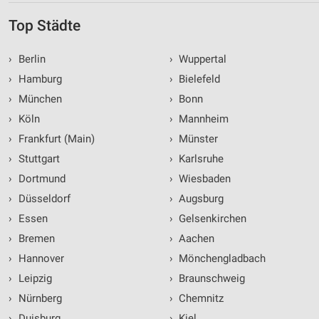
Top Städte
›
Berlin
›
Wuppertal
›
Hamburg
›
Bielefeld
›
München
›
Bonn
›
Köln
›
Mannheim
›
Frankfurt (Main)
›
Münster
›
Stuttgart
›
Karlsruhe
›
Dortmund
›
Wiesbaden
›
Düsseldorf
›
Augsburg
›
Essen
›
Gelsenkirchen
›
Bremen
›
Aachen
›
Hannover
›
Mönchengladbach
›
Leipzig
›
Braunschweig
›
Nürnberg
›
Chemnitz
›
Duisburg
›
Kiel