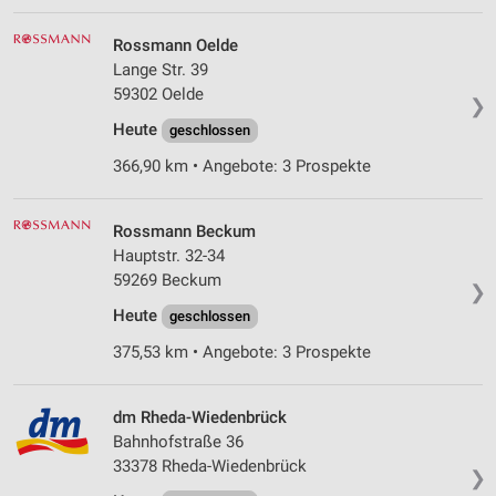
IAB-Verarbeitungszwecke:
Speichern von oder Zugriff auf Informationen
Rossmann Oelde
auf einem Endgerät
Lange Str. 39
59302 Oelde
Verwendung reduzierter Daten zur Auswahl von
❯
Werbeanzeigen
Heute
geschlossen
Erstellung von Profilen für personalisierte
366,90 km • Angebote: 3 Prospekte
Werbung
Verwendung von Profilen zur Auswahl
Rossmann Beckum
personalisierter Werbung
Hauptstr. 32-34
59269 Beckum
❯
Erstellung von Profilen zur Personalisierung
von Inhalten
Heute
geschlossen
375,53 km • Angebote: 3 Prospekte
Verwendung von Profilen zur Auswahl
personalisierter Inhalte
dm Rheda-Wiedenbrück
Messung der Werbeleistung
Bahnhofstraße 36
33378 Rheda-Wiedenbrück
Messung der Performance von Inhalten
❯