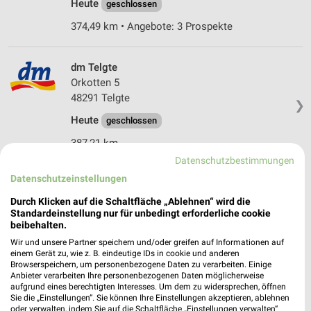
Heute
geschlossen
374,49 km • Angebote: 3 Prospekte
dm Telgte
Orkotten 5
48291 Telgte
❯
Heute
geschlossen
387,21 km
Datenschutzbestimmungen
Datenschutzeinstellungen
Rossmann Bad Iburg
Fuchsbreite 21
Durch Klicken auf die Schaltfläche „Ablehnen“ wird die
Standardeinstellung nur für unbedingt erforderliche cookie
49186 Bad Iburg
❯
beibehalten.
Heute
geschlossen
Wir und unsere Partner speichern und/oder greifen auf Informationen auf
einem Gerät zu, wie z. B. eindeutige IDs in cookie und anderen
366,97 km • Angebote: 3 Prospekte
Browserspeichern, um personenbezogene Daten zu verarbeiten. Einige
Anbieter verarbeiten Ihre personenbezogenen Daten möglicherweise
aufgrund eines berechtigten Interesses. Um dem zu widersprechen, öffnen
Sie die „Einstellungen“. Sie können Ihre Einstellungen akzeptieren, ablehnen
Rossmann Dissen
oder verwalten, indem Sie auf die Schaltfläche „Einstellungen verwalten“