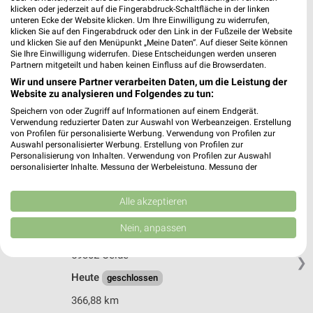
Dieckmannstr. 40
klicken oder jederzeit auf die Fingerabdruck-Schaltfläche in der linken
49201 Dissen
unteren Ecke der Website klicken. Um Ihre Einwilligung zu widerrufen,
❯
klicken Sie auf den Fingerabdruck oder den Link in der Fußzeile der Website
Heute
und klicken Sie auf den Menüpunkt „Meine Daten“. Auf dieser Seite können
geschlossen
Sie Ihre Einwilligung widerrufen. Diese Entscheidungen werden unseren
356,20 km • Angebote: 3 Prospekte
Partnern mitgeteilt und haben keinen Einfluss auf die Browserdaten.
Wir und unsere Partner verarbeiten Daten, um die Leistung der
Website zu analysieren und Folgendes zu tun:
dm Oelde
Speichern von oder Zugriff auf Informationen auf einem Endgerät.
Rhedaer Straße 3
Verwendung reduzierter Daten zur Auswahl von Werbeanzeigen. Erstellung
von Profilen für personalisierte Werbung. Verwendung von Profilen zur
59302 Oelde
❯
Auswahl personalisierter Werbung. Erstellung von Profilen zur
Personalisierung von Inhalten. Verwendung von Profilen zur Auswahl
Heute
geschlossen
personalisierter Inhalte. Messung der Werbeleistung. Messung der
Performance von Inhalten. Analyse von Zielgruppen durch Statistiken oder
366,20 km
Kombinationen von Daten aus verschiedenen Quellen. Entwicklung und
Verbesserung der Angebote. Verwendung reduzierter Daten zur Auswahl
Alle akzeptieren
von Inhalten.
Daten können außerhalb der Europäischen Union weitergegeben und in die
Parfümerie Pieper Oelde
Nein, anpassen
USA gesendet werden.
Lange Straße 21
Ihre Einwilligung und die cookie Richtlinie gelten ausschließlich für diese
59302 Oelde
Website/App.
❯
Heute
geschlossen
Partnerliste anzeigen (1 IAB-Anbieter)
Wir nutzen Ihre Daten für folgende Zwecke:
366,88 km