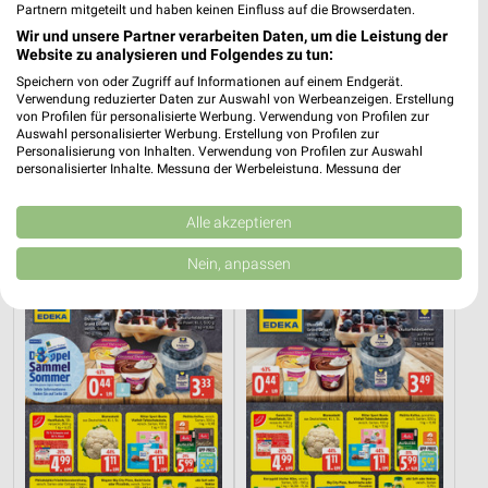
Partnern mitgeteilt und haben keinen Einfluss auf die Browserdaten.
Wir und unsere Partner verarbeiten Daten, um die Leistung der
Website zu analysieren und Folgendes zu tun:
Speichern von oder Zugriff auf Informationen auf einem Endgerät.
Verwendung reduzierter Daten zur Auswahl von Werbeanzeigen. Erstellung
von Profilen für personalisierte Werbung. Verwendung von Profilen zur
Auswahl personalisierter Werbung. Erstellung von Profilen zur
Personalisierung von Inhalten. Verwendung von Profilen zur Auswahl
12,3 km
1,1 km
personalisierter Inhalte. Messung der Werbeleistung. Messung der
Angebote ab 03.08.
Angebote ab 10.08.
Performance von Inhalten. Analyse von Zielgruppen durch Statistiken oder
Gültig ab Mo. 10.08.
Gültig ab Mo. 10.08.
Kombinationen von Daten aus verschiedenen Quellen. Entwicklung und
Verbesserung der Angebote. Verwendung reduzierter Daten zur Auswahl
Alle akzeptieren
von Inhalten.
EDEKA
EDEKA
Daten können außerhalb der Europäischen Union weitergegeben und in die
Nein, anpassen
USA gesendet werden.
Ihre Einwilligung und die cookie Richtlinie gelten ausschließlich für diese
Website/App.
Partnerliste anzeigen (1 IAB-Anbieter)
Wir nutzen Ihre Daten für folgende Zwecke:
IAB-Verarbeitungszwecke:
Speichern von oder Zugriff auf Informationen
auf einem Endgerät