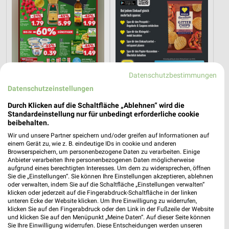
Datenschutzbestimmungen
Datenschutzeinstellungen
Durch Klicken auf die Schaltfläche „Ablehnen“ wird die
5,9 km
1,2 km
Standardeinstellung nur für unbedingt erforderliche cookie
Mo-Mi Angebote ab 10.08.
Angebote ab 10.08.
beibehalten.
Gültig ab Mo. 10.08.
Gültig ab Mo. 10.08.
Wir und unsere Partner speichern und/oder greifen auf Informationen auf
einem Gerät zu, wie z. B. eindeutige IDs in cookie und anderen
Globus
REWE
Browserspeichern, um personenbezogene Daten zu verarbeiten. Einige
Anbieter verarbeiten Ihre personenbezogenen Daten möglicherweise
aufgrund eines berechtigten Interesses. Um dem zu widersprechen, öffnen
Sie die „Einstellungen“. Sie können Ihre Einstellungen akzeptieren, ablehnen
oder verwalten, indem Sie auf die Schaltfläche „Einstellungen verwalten“
klicken oder jederzeit auf die Fingerabdruck-Schaltfläche in der linken
unteren Ecke der Website klicken. Um Ihre Einwilligung zu widerrufen,
klicken Sie auf den Fingerabdruck oder den Link in der Fußzeile der Website
und klicken Sie auf den Menüpunkt „Meine Daten“. Auf dieser Seite können
Sie Ihre Einwilligung widerrufen. Diese Entscheidungen werden unseren