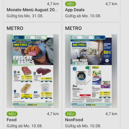
Entwicklung und Verbesserung der Angebote
4,7 km
4,7 km
Monats-Menü August 2026
App Deals
Verwendung reduzierter Daten zur Auswahl von
Gültig bis Mo. 31.08.
Gültig ab Mo. 10.08.
Inhalten
METRO
METRO
IAB-Besonderheiten:
Verwendung genauer Standortdaten
Geräte anhand von aktiv angeforderten
Informationen identifizieren
Nicht-IAB-Verarbeitungszwecke:
Notwendig
Performance
Funktional
Werbung
4,7 km
4,7 km
Food
NonFood
Gültig ab Mo. 10.08.
Gültig ab Mo. 10.08.