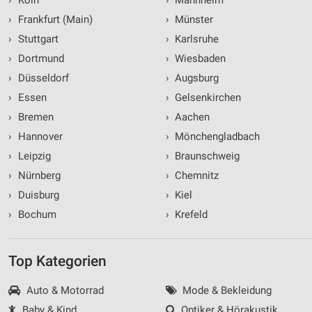
›
Frankfurt (Main)
›
Münster
›
Stuttgart
›
Karlsruhe
›
Dortmund
›
Wiesbaden
›
Düsseldorf
›
Augsburg
›
Essen
›
Gelsenkirchen
›
Bremen
›
Aachen
›
Hannover
›
Mönchengladbach
›
Leipzig
›
Braunschweig
›
Nürnberg
›
Chemnitz
›
Duisburg
›
Kiel
›
Bochum
›
Krefeld
Top Kategorien
Auto & Motorrad
Mode & Bekleidung
Baby & Kind
Optiker & Hörakustik