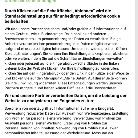
Datenschutzeinstellungen
Durch Klicken auf die Schaltfläche „Ablehnen“ wird die
Standardeinstellung nur für unbedingt erforderliche cookie
beibehalten.
Wir und unsere Partner speichern und/oder greifen auf Informationen auf
einem Gerät zu, wie z. B. eindeutige IDs in cookie und anderen
Browserspeichern, um personenbezogene Daten zu verarbeiten. Einige
Anbieter verarbeiten Ihre personenbezogenen Daten möglicherweise
aufgrund eines berechtigten Interesses. Um dem zu widersprechen, öffnen
Sie die „Einstellungen“. Sie können Ihre Einstellungen akzeptieren, ablehnen
oder verwalten, indem Sie auf die Schaltfläche „Einstellungen verwalten“
klicken oder jederzeit auf die Fingerabdruck-Schaltfläche in der linken
unteren Ecke der Website klicken. Um Ihre Einwilligung zu widerrufen,
klicken Sie auf den Fingerabdruck oder den Link in der Fußzeile der Website
und klicken Sie auf den Menüpunkt „Meine Daten“. Auf dieser Seite können
Sie Ihre Einwilligung widerrufen. Diese Entscheidungen werden unseren
Partnern mitgeteilt und haben keinen Einfluss auf die Browserdaten.
Wir und unsere Partner verarbeiten Daten, um die Leistung der
Website zu analysieren und Folgendes zu tun:
Speichern von oder Zugriff auf Informationen auf einem Endgerät.
Verwendung reduzierter Daten zur Auswahl von Werbeanzeigen. Erstellung
von Profilen für personalisierte Werbung. Verwendung von Profilen zur
Adresse, Öffnungszeiten und Route für die
Auswahl personalisierter Werbung. Erstellung von Profilen zur
EDEKA Brockhage Filiale in Wilhelmshaven
Personalisierung von Inhalten. Verwendung von Profilen zur Auswahl
personalisierter Inhalte. Messung der Werbeleistung. Messung der
Performance von Inhalten. Analyse von Zielgruppen durch Statistiken oder