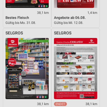
Informationen identifizieren
Nicht-IAB-Verarbeitungszwecke:
38,1 km
1,4 km
Bestes Fleisch
Angebote ab 06.08.
Notwendig
Gültig bis Mo. 31.08.
Gültig bis Mi. 12.08.
Performance
SELGROS
SELGROS
Funktional
Werbung
38,1 km
38,1 km