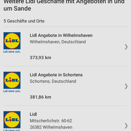
Weitere Lidl Geschäfte mit Angeboten in und
Informationen identifizieren
um Sande
Nicht-IAB-Verarbeitungszwecke:
5 Geschäfte und Orte
Notwendig
Performance
Lidl Angebote in Wilhelmshaven
Wilhelmshaven, Deutschland
❯
Funktional
373,93 km
Werbung
Lidl Angebote in Schortens
Schortens, Deutschland
❯
381,86 km
Lidl
Mitscherlichstr. 60-62
❯
26382 Wilhelmshaven