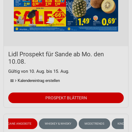
Lidl Prospekt für Sande ab Mo. den
10.08.
Gültig von 10. Aug. bis 15. Aug.
📅
Kalendereintrag erstellen
PROSPEKT BLÄTTERN
VEGANE ANGEBOTE
WHISKEY & WHISKY
MODETRENDS
KINDERMO