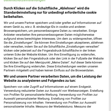
Durch Klicken auf die Schaltfläche „Ablehnen“ wird die
Standardeinstellung nur für unbedingt erforderliche cookie
beibehalten.
weekli Magazin
Wir und unsere Partner speichern und/oder greifen auf Informationen auf
einem Gerät zu, wie z. B. eindeutige IDs in cookie und anderen
Browserspeichern, um personenbezogene Daten zu verarbeiten. Einige
Anbieter verarbeiten Ihre personenbezogenen Daten möglicherweise
aufgrund eines berechtigten Interesses. Um dem zu widersprechen, öffnen
Sie die „Einstellungen“. Sie können Ihre Einstellungen akzeptieren, ablehnen
oder verwalten, indem Sie auf die Schaltfläche „Einstellungen verwalten“
klicken oder jederzeit auf die Fingerabdruck-Schaltfläche in der linken
unteren Ecke der Website klicken. Um Ihre Einwilligung zu widerrufen,
klicken Sie auf den Fingerabdruck oder den Link in der Fußzeile der Website
und klicken Sie auf den Menüpunkt „Meine Daten“. Auf dieser Seite können
Sie Ihre Einwilligung widerrufen. Diese Entscheidungen werden unseren
Erlebe mit Lidl und Andre Agassi die neuesten Silvercrest Küchengeräte
Mit Lidl Plus 3 für 2 - im laut DtGv besten Backshop
Partnern mitgeteilt und haben keinen Einfluss auf die Browserdaten.
17.04.2026
10.04.2026
Wir und unsere Partner verarbeiten Daten, um die Leistung der
Website zu analysieren und Folgendes zu tun:
Speichern von oder Zugriff auf Informationen auf einem Endgerät.
Verwendung reduzierter Daten zur Auswahl von Werbeanzeigen. Erstellung
von Profilen für personalisierte Werbung. Verwendung von Profilen zur
Auswahl personalisierter Werbung. Erstellung von Profilen zur
Personalisierung von Inhalten. Verwendung von Profilen zur Auswahl
personalisierter Inhalte. Messung der Werbeleistung. Messung der
Performance von Inhalten. Analyse von Zielgruppen durch Statistiken oder