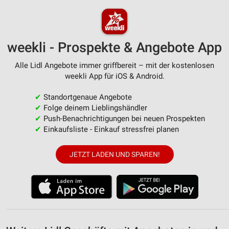
Erstellung von Profilen zur Personalisierung
von Inhalten
Verwendung von Profilen zur Auswahl
personalisierter Inhalte
weekli - Prospekte & Angebote App
Messung der Werbeleistung
Alle Lidl Angebote immer griffbereit – mit der kostenlosen
weekli App für iOS & Android.
Messung der Performance von Inhalten
✔
Standortgenaue Angebote
Analyse von Zielgruppen durch Statistiken oder
✔
Folge deinem Lieblingshändler
Kombinationen von Daten aus verschiedenen
✔
Push-Benachrichtigungen bei neuen Prospekten
Quellen
✔
Einkaufsliste - Einkauf stressfrei planen
Entwicklung und Verbesserung der Angebote
JETZT LADEN UND SPAREN!
Verwendung reduzierter Daten zur Auswahl von
Inhalten
IAB-Besonderheiten:
Verwendung genauer Standortdaten
Geräte anhand von aktiv angeforderten