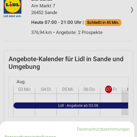
Am Markt 7
❯
26452 Sande
Heute 07:00 - 21:00 Uhr |
Schließt in 45 Min.
376,94 km • Angebote: 2 Prospekte
Angebote-Kalender für Lidl in Sande und
Umgebung
Aug.
03
Mo
04
Di
05
Mi
06
Do
07
Fr
08
S
Lidl - Angebote ab 03.08.
Datenschutzbestimmungen
MEHR PROSPEKTE
Datenschutzeinstellungen