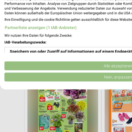
Performance von Inhalten. Analyse von Zielgruppen durch Statistiken oder Kom
und Verbesserung der Angebote. Verwendung reduzierter Daten zur Auswahl von
Daten können außerhalb der Europäischen Union weitergegeben und in die USA 
Ihre Einwilligung und die cookie Richtlinie gelten ausschließlich für diese Websit
Partnerliste anzeigen (1 IAB-Anbieter)
Wir nutzen Ihre Daten für folgende Zwecke:
45 km
IAB-Verarbeitungszwecke:
Küchentrends
Speisen Highl
Gültig bis Mi. 30.09.
Gültig bis Mi. 
Speichern von oder Zugriff auf Informationen auf einem Endgerät
Thomas Philipps
Action
Verwendung reduzierter Daten zur Auswahl von Werbeanzeigen
Alle akzeptiere
Erstellung von Profilen für personalisierte Werbung
Nein, anpassen
Verwendung von Profilen zur Auswahl personalisierter Werbung
Erstellung von Profilen zur Personalisierung von Inhalten
Verwendung von Profilen zur Auswahl personalisierter Inhalte
Messung der Werbeleistung