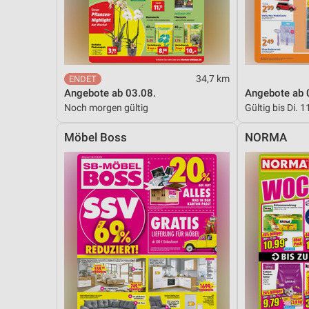
Messung der Performance von Inhalten
Analyse von Zielgruppen durch Statistiken oder Kombinationen 
Quellen
Entwicklung und Verbesserung der Angebote
34,7 km
Angebote ab 03.08.
Angebote ab 
Verwendung reduzierter Daten zur Auswahl von Inhalten
Noch morgen gültig
Gültig bis Di. 1
IAB-Besonderheiten:
Möbel Boss
NORMA
Verwendung genauer Standortdaten
Geräte anhand von aktiv angeforderten Informationen identifizie
Nicht-IAB-Verarbeitungszwecke:
Notwendig
Performance
Funktional
Werbung