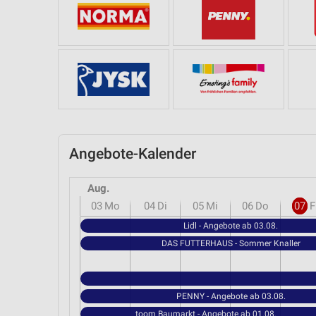
Angebote-Kalender
Aug.
03
Mo
04
Di
05
Mi
06
Do
07
F
Lidl - Angebote ab 03.08.
DAS FUTTERHAUS - Sommer Knaller
PENNY - Angebote ab 03.08.
toom Baumarkt - Angebote ab 01.08.