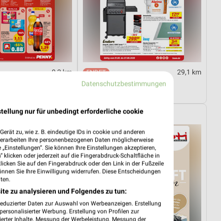
9,2 km
29,1 km
03.08.
Angebote ab 01.08.
Datenschutzbestimmungen
ültig
Noch heute gültig
tellung nur für unbedingt erforderliche cookie
elt
Opti Wohnwelt
erät zu, wie z. B. eindeutige IDs in cookie und anderen
verarbeiten Ihre personenbezogenen Daten möglicherweise
„Einstellungen“. Sie können Ihre Einstellungen akzeptieren,
 klicken oder jederzeit auf die Fingerabdruck-Schaltfläche in
klicken Sie auf den Fingerabdruck oder den Link in der Fußzeile
önnen Sie Ihre Einwilligung widerrufen. Diese Entscheidungen
ten.
ite zu analysieren und Folgendes zu tun:
reduzierter Daten zur Auswahl von Werbeanzeigen. Erstellung
ersonalisierter Werbung. Erstellung von Profilen zur
ierter Inhalte. Messung der Werbeleistung. Messung der