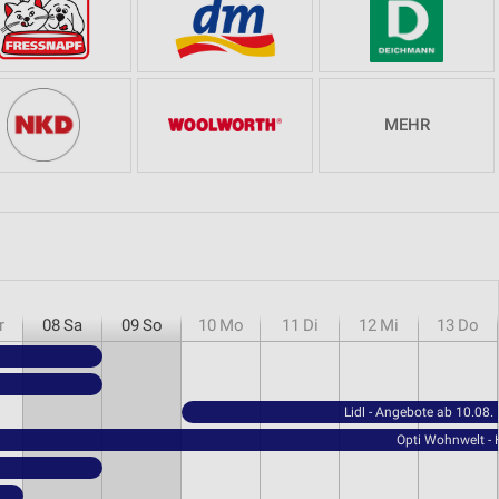
MEHR
r
08
Sa
09
So
10
Mo
11
Di
12
Mi
13
Do
Lidl - Angebote ab 10.08.
Opti Wohnwelt -