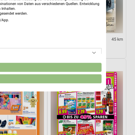
binationen von Daten aus verschiedenen Quellen. Entwicklung
 Inhalten.
gesendet werden.
e/App.
45 km
45 km
ight
Traumhaft schlafen!
30.09.
Gültig bis Mi. 30.09.
NORMA
n