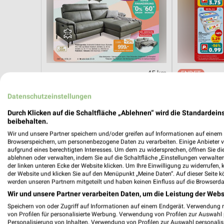
45 km
Hot Sommer Sale
Angebote ab 
Gültig bis Sa. 29.08.
Noch morgen g
Datenschutzeinstellungen
Durch Klicken auf die Schaltfläche „Ablehnen“ wird die Standardeins
Opti Wohnwelt
Opti Wohnw
beibehalten.
Wir und unsere Partner speichern und/oder greifen auf Informationen auf einem G
Browserspeichern, um personenbezogene Daten zu verarbeiten. Einige Anbieter 
aufgrund eines berechtigten Interesses. Um dem zu widersprechen, öffnen Sie die 
ablehnen oder verwalten, indem Sie auf die Schaltfläche „Einstellungen verwalten“
der linken unteren Ecke der Website klicken. Um Ihre Einwilligung zu widerrufen, 
der Website und klicken Sie auf den Menüpunkt „Meine Daten“. Auf dieser Seite k
werden unseren Partnern mitgeteilt und haben keinen Einfluss auf die Browserda
Wir und unsere Partner verarbeiten Daten, um die Leistung der Webs
Speichern von oder Zugriff auf Informationen auf einem Endgerät. Verwendung 
von Profilen für personalisierte Werbung. Verwendung von Profilen zur Auswahl p
Personalisierung von Inhalten. Verwendung von Profilen zur Auswahl personalis