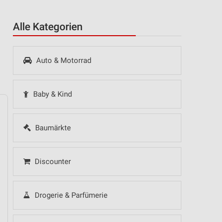
Alle Kategorien
Auto & Motorrad
Baby & Kind
Baumärkte
14
Fr
15
Sa
16
So
17
Mo
18
Di
19
Mi
Discounter
Drogerie & Parfümerie
 Hot Sommer Sale