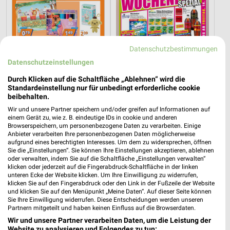
Datenschutzbestimmungen
Datenschutzeinstellungen
Durch Klicken auf die Schaltfläche „Ablehnen“ wird die
Standardeinstellung nur für unbedingt erforderliche cookie
beibehalten.
Wir und unsere Partner speichern und/oder greifen auf Informationen auf
einem Gerät zu, wie z. B. eindeutige IDs in cookie und anderen
13,5 km
8,7 km
Browserspeichern, um personenbezogene Daten zu verarbeiten. Einige
Angebote ab 05.08.
Wochenend Spezial
Anbieter verarbeiten Ihre personenbezogenen Daten möglicherweise
aufgrund eines berechtigten Interesses. Um dem zu widersprechen, öffnen
Gültig bis Di. 11.08.
Gültig ab Fr. 14.08.
Sie die „Einstellungen“. Sie können Ihre Einstellungen akzeptieren, ablehnen
oder verwalten, indem Sie auf die Schaltfläche „Einstellungen verwalten“
Möbel Boss
NORMA
klicken oder jederzeit auf die Fingerabdruck-Schaltfläche in der linken
unteren Ecke der Website klicken. Um Ihre Einwilligung zu widerrufen,
klicken Sie auf den Fingerabdruck oder den Link in der Fußzeile der Website
und klicken Sie auf den Menüpunkt „Meine Daten“. Auf dieser Seite können
Sie Ihre Einwilligung widerrufen. Diese Entscheidungen werden unseren
Partnern mitgeteilt und haben keinen Einfluss auf die Browserdaten.
Wir und unsere Partner verarbeiten Daten, um die Leistung der
Website zu analysieren und Folgendes zu tun: