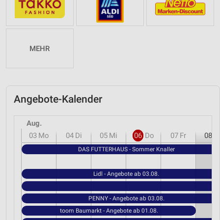
MEHR
Angebote-Kalender
Aug.
03
Mo
04
Di
05
Mi
06
Do
07
Fr
08
S
DAS FUTTERHAUS - Sommer Knaller
Lidl - Angebote ab 03.08.
PENNY - Angebote ab 03.08.
toom Baumarkt - Angebote ab 01.08.