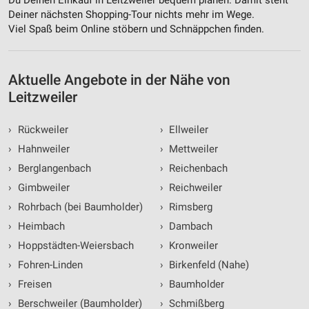
Du Deinen Einkauf in Leitzweiler bequem planen. Damit steht
Inhalten
Deiner nächsten Shopping-Tour nichts mehr im Wege.
Viel Spaß beim Online stöbern und Schnäppchen finden.
IAB-Besonderheiten:
Verwendung genauer Standortdaten
Aktuelle Angebote in der Nähe von
Geräte anhand von aktiv angeforderten
Informationen identifizieren
Leitzweiler
Nicht-IAB-Verarbeitungszwecke:
›
Rückweiler
›
Ellweiler
Notwendig
›
Hahnweiler
›
Mettweiler
Performance
›
Berglangenbach
›
Reichenbach
›
Gimbweiler
›
Reichweiler
Funktional
›
Rohrbach (bei Baumholder)
›
Rimsberg
Werbung
›
Heimbach
›
Dambach
›
Hoppstädten-Weiersbach
›
Kronweiler
›
Fohren-Linden
›
Birkenfeld (Nahe)
›
Freisen
›
Baumholder
›
Berschweiler (Baumholder)
›
Schmißberg