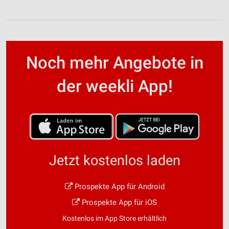
Noch mehr Angebote in
der weekli App!
Jetzt kostenlos laden
Prospekte App für Android
Prospekte App für iOS
Kostenlos im App Store erhältlich