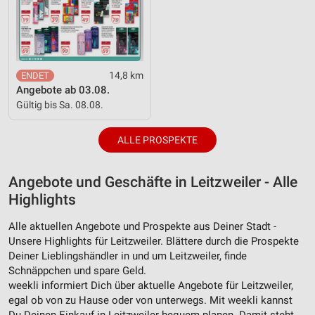
Erstellung von Profilen für personalisierte
Werbung
Verwendung von Profilen zur Auswahl
personalisierter Werbung
14,8 km
Angebote ab 03.08.
Erstellung von Profilen zur Personalisierung
von Inhalten
Gültig bis Sa. 08.08.
Verwendung von Profilen zur Auswahl
ALLE PROSPEKTE
personalisierter Inhalte
Messung der Werbeleistung
Angebote und Geschäfte in Leitzweiler - Alle
Highlights
Messung der Performance von Inhalten
Alle aktuellen Angebote und Prospekte aus Deiner Stadt -
Analyse von Zielgruppen durch Statistiken oder
Unsere Highlights für Leitzweiler. Blättere durch die Prospekte
Kombinationen von Daten aus verschiedenen
Quellen
Deiner Lieblingshändler in und um Leitzweiler, finde
Schnäppchen und spare Geld.
Entwicklung und Verbesserung der Angebote
weekli informiert Dich über aktuelle Angebote für Leitzweiler,
egal ob von zu Hause oder von unterwegs. Mit weekli kannst
Verwendung reduzierter Daten zur Auswahl von