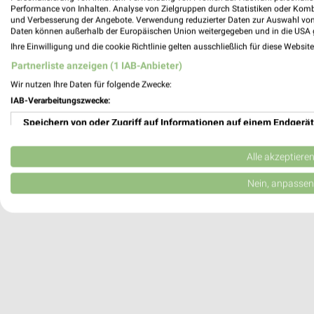
Performance von Inhalten. Analyse von Zielgruppen durch Statistiken oder Kom
Denns BioMarkt Kaufbeuren
und Verbesserung der Angebote. Verwendung reduzierter Daten zur Auswahl von
Alte Weberei 3
Daten können außerhalb der Europäischen Union weitergegeben und in die USA 
87600 Kaufbeuren
Ihre Einwilligung und die cookie Richtlinie gelten ausschließlich für diese Websit
Partnerliste anzeigen (1 IAB-Anbieter)
Heute 08:00 - 19:00 Uhr |
Öffnet in 31 Min
Wir nutzen Ihre Daten für folgende Zwecke:
552,23 km • Angebote: 1 Prospekt
IAB-Verarbeitungszwecke:
Speichern von oder Zugriff auf Informationen auf einem Endgerät
Reformhaus Merk Kaufbeuren - Neugabl
Neuer Markt 7
Verwendung reduzierter Daten zur Auswahl von Werbeanzeigen
Alle akzeptiere
87600 Kaufbeuren
Erstellung von Profilen für personalisierte Werbung
Nein, anpassen
548,72 km • Angebote: 1 Prospekt
Verwendung von Profilen zur Auswahl personalisierter Werbung
Erstellung von Profilen zur Personalisierung von Inhalten
Verwendung von Profilen zur Auswahl personalisierter Inhalte
Messung der Werbeleistung