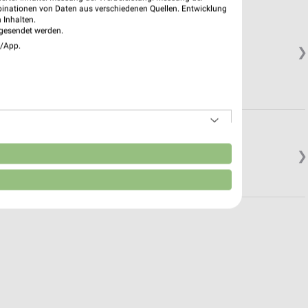
binationen von Daten aus verschiedenen Quellen. Entwicklung
 Inhalten.
gesendet werden.
e/App.
❯
.
onz
n
❯