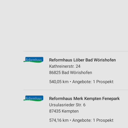
Messung der Performance von Inhalten
Analyse von Zielgruppen durch Statistiken oder Kombinationen 
Quellen
Entwicklung und Verbesserung der Angebote
Verwendung reduzierter Daten zur Auswahl von Inhalten
IAB-Besonderheiten:
Reformhaus Löber Bad Wörishofen
Verwendung genauer Standortdaten
Kathreinerstr. 24
86825 Bad Wörishofen
Geräte anhand von aktiv angeforderten Informationen identifizie
540,05 km • Angebote: 1 Prospekt
Nicht-IAB-Verarbeitungszwecke:
Notwendig
Reformhaus Merk Kempten Fenepark
Performance
Ursulasrieder Str. 6
87435 Kempten
Funktional
574,16 km • Angebote: 1 Prospekt
Werbung