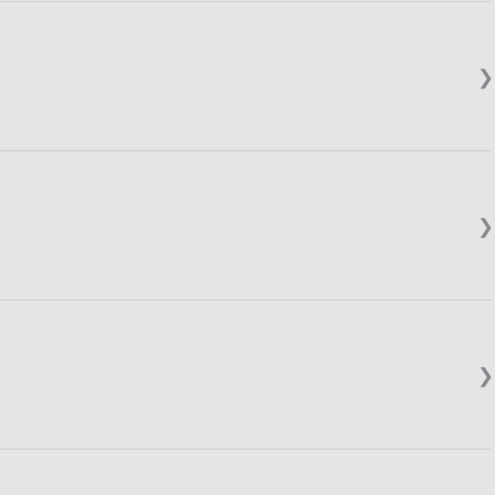
❯
❯
❯