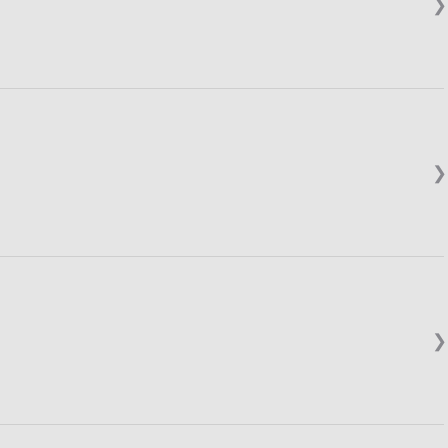
❯
❯
❯