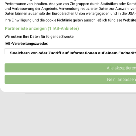
Zweirad Stadler Regensburg
Performance von Inhalten. Analyse von Zielgruppen durch Statistiken oder Kom
und Verbesserung der Angebote. Verwendung reduzierter Daten zur Auswahl von
Kirchmeierstraße 22
Daten können außerhalb der Europäischen Union weitergegeben und in die USA 
93051 Regensburg
Ihre Einwilligung und die cookie Richtlinie gelten ausschließlich für diese Websit
Heute 10:00 - 20:00 Uhr |
Geschlossen
Partnerliste anzeigen (1 IAB-Anbieter)
401,48 km
Wir nutzen Ihre Daten für folgende Zwecke:
IAB-Verarbeitungszwecke:
Speichern von oder Zugriff auf Informationen auf einem Endgerät
Kieser Training Regensburg
Furtmayrstraße 3
Verwendung reduzierter Daten zur Auswahl von Werbeanzeigen
93053 Regensburg
Alle akzeptiere
Heute 07:30 - 21:30 Uhr |
Geschlossen
Erstellung von Profilen für personalisierte Werbung
Nein, anpassen
400,86 km
Verwendung von Profilen zur Auswahl personalisierter Werbung
Erstellung von Profilen zur Personalisierung von Inhalten
Verwendung von Profilen zur Auswahl personalisierter Inhalte
Messung der Werbeleistung