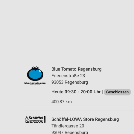
Messung der Performance von Inhalten
Analyse von Zielgruppen durch Statistiken oder Kombinationen 
Quellen
Entwicklung und Verbesserung der Angebote
Verwendung reduzierter Daten zur Auswahl von Inhalten
IAB-Besonderheiten:
Verwendung genauer Standortdaten
Blue Tomato Regensburg
Friedenstraße 23
Geräte anhand von aktiv angeforderten Informationen identifizie
93053 Regensburg
Nicht-IAB-Verarbeitungszwecke:
Heute 09:30 - 20:00 Uhr |
Geschlossen
Notwendig
400,87 km
Performance
Schöffel-LOWA Store Regensburg
Funktional
Tändlergasse 20
93047 Regensburg
Werbung