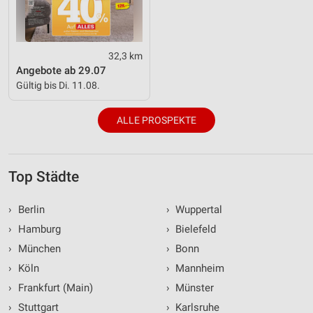
32,3 km
Angebote ab 29.07
Gültig bis Di. 11.08.
ALLE PROSPEKTE
Top Städte
›
Berlin
›
Wuppertal
›
Hamburg
›
Bielefeld
›
München
›
Bonn
›
Köln
›
Mannheim
›
Frankfurt (Main)
›
Münster
›
Stuttgart
›
Karlsruhe