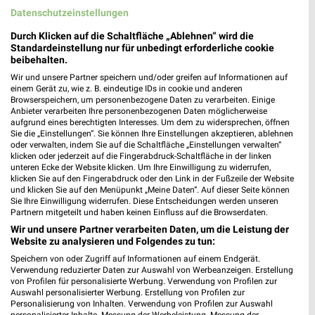
Datenschutzeinstellungen
Durch Klicken auf die Schaltfläche „Ablehnen“ wird die
Standardeinstellung nur für unbedingt erforderliche cookie
beibehalten.
Wir und unsere Partner speichern und/oder greifen auf Informationen auf
einem Gerät zu, wie z. B. eindeutige IDs in cookie und anderen
Browserspeichern, um personenbezogene Daten zu verarbeiten. Einige
Anbieter verarbeiten Ihre personenbezogenen Daten möglicherweise
aufgrund eines berechtigten Interesses. Um dem zu widersprechen, öffnen
Sie die „Einstellungen“. Sie können Ihre Einstellungen akzeptieren, ablehnen
oder verwalten, indem Sie auf die Schaltfläche „Einstellungen verwalten“
klicken oder jederzeit auf die Fingerabdruck-Schaltfläche in der linken
unteren Ecke der Website klicken. Um Ihre Einwilligung zu widerrufen,
klicken Sie auf den Fingerabdruck oder den Link in der Fußzeile der Website
und klicken Sie auf den Menüpunkt „Meine Daten“. Auf dieser Seite können
Sie Ihre Einwilligung widerrufen. Diese Entscheidungen werden unseren
21,7 km
21,7 km
Partnern mitgeteilt und haben keinen Einfluss auf die Browserdaten.
Wohnen Spezial
Mega Tage
Wir und unsere Partner verarbeiten Daten, um die Leistung der
Gültig bis Fr. 14.08.
Gültig bis Fr. 14.08.
Website zu analysieren und Folgendes zu tun:
Speichern von oder Zugriff auf Informationen auf einem Endgerät.
XXXLutz
XXXLutz
Verwendung reduzierter Daten zur Auswahl von Werbeanzeigen. Erstellung
von Profilen für personalisierte Werbung. Verwendung von Profilen zur
Auswahl personalisierter Werbung. Erstellung von Profilen zur
Personalisierung von Inhalten. Verwendung von Profilen zur Auswahl