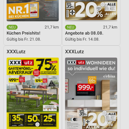
Geräte anhand von aktiv angeforderten
Informationen identifizieren
Nicht-IAB-Verarbeitungszwecke:
21,7 km
21,7 km
Notwendig
Küchen Preishits!
Angebote ab 08.08.
Performance
Gültig bis Fr. 21.08.
Gültig bis Fr. 14.08.
Funktional
XXXLutz
XXXLutz
Werbung