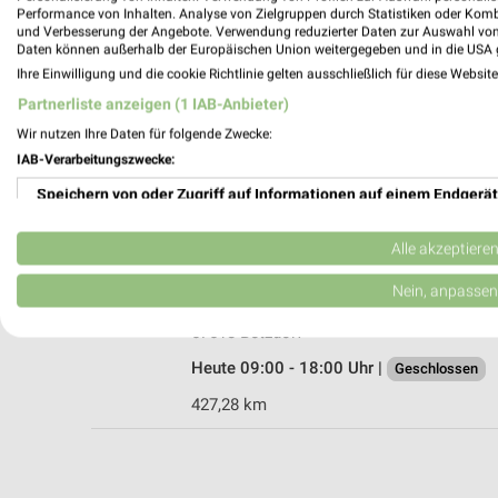
Performance von Inhalten. Analyse von Zielgruppen durch Statistiken oder Kom
und Verbesserung der Angebote. Verwendung reduzierter Daten zur Auswahl von
Daten können außerhalb der Europäischen Union weitergegeben und in die USA 
Ihre Einwilligung und die cookie Richtlinie gelten ausschließlich für diese Websit
Ernsting's family Altenkirchen
Partnerliste anzeigen (1 IAB-Anbieter)
Koblenzer Str. 1
Wir nutzen Ihre Daten für folgende Zwecke:
57610 Altenkirchen
IAB-Verarbeitungszwecke:
Heute 09:00 - 14:00 Uhr |
Geschlossen
Speichern von oder Zugriff auf Informationen auf einem Endgerät
447,04 km
Verwendung reduzierter Daten zur Auswahl von Werbeanzeigen
Alle akzeptiere
Ernsting's family Betzdorf
Erstellung von Profilen für personalisierte Werbung
Nein, anpassen
Wilhelmstr. 24
Verwendung von Profilen zur Auswahl personalisierter Werbung
57518 Betzdorf
Heute 09:00 - 18:00 Uhr |
Geschlossen
Erstellung von Profilen zur Personalisierung von Inhalten
427,28 km
Verwendung von Profilen zur Auswahl personalisierter Inhalte
Messung der Werbeleistung