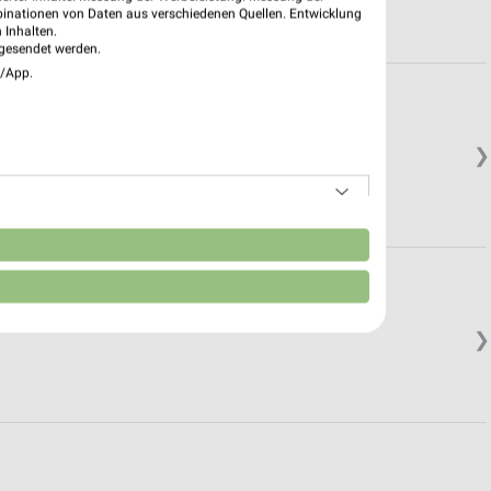
binationen von Daten aus verschiedenen Quellen. Entwicklung
 Inhalten.
gesendet werden.
e/App.
❯
n
❯