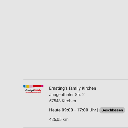
Messung der Performance von Inhalten
Analyse von Zielgruppen durch Statistiken oder Kombinationen 
Quellen
Entwicklung und Verbesserung der Angebote
Verwendung reduzierter Daten zur Auswahl von Inhalten
IAB-Besonderheiten:
Verwendung genauer Standortdaten
Geräte anhand von aktiv angeforderten Informationen identifizie
Nicht-IAB-Verarbeitungszwecke:
Ernsting's family Kirchen
Notwendig
Jungenthaler Str. 2
57548 Kirchen
Performance
Heute 09:00 - 17:00 Uhr |
Geschlossen
Funktional
426,05 km
Werbung