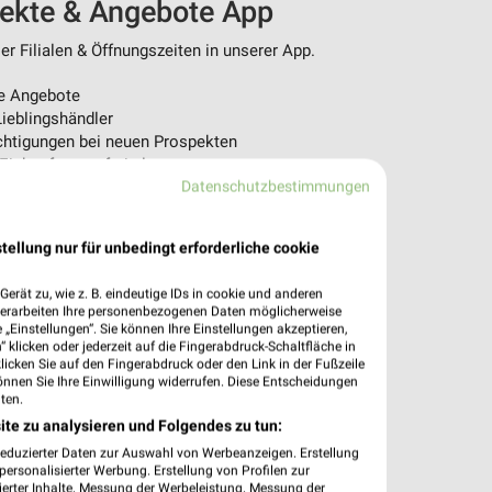
pekte & Angebote App
r Filialen & Öffnungszeiten in unserer App.
e Angebote
ieblingshändler
htigungen bei neuen Prospekten
 Einkauf stressfrei planen
Datenschutzbestimmungen
 App jetzt laden oder QR-Code scannen.
tellung nur für unbedingt erforderliche cookie
erät zu, wie z. B. eindeutige IDs in cookie und anderen
verarbeiten Ihre personenbezogenen Daten möglicherweise
„Einstellungen“. Sie können Ihre Einstellungen akzeptieren,
 klicken oder jederzeit auf die Fingerabdruck-Schaltfläche in
klicken Sie auf den Fingerabdruck oder den Link in der Fußzeile
önnen Sie Ihre Einwilligung widerrufen. Diese Entscheidungen
ten.
ite zu analysieren und Folgendes zu tun:
reduzierter Daten zur Auswahl von Werbeanzeigen. Erstellung
ersonalisierter Werbung. Erstellung von Profilen zur
ierter Inhalte. Messung der Werbeleistung. Messung der