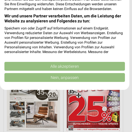
Sie Ihre Einwilligung widerrufen. Diese Entscheidungen werden unseren
Partnern mitgeteilt und haben keinen Einfluss auf die Browserdaten.
Wir und unsere Partner verarbeiten Daten, um die Leistung der
Website zu analysieren und Folgendes zu tun:
16,5 km
30,6 km
Speichern von oder Zugriff auf Informationen auf einem Endgerät.
Wohnen Spezial
Hot Sommer Sale
Verwendung reduzierter Daten zur Auswahl von Werbeanzeigen. Erstellung
Gültig bis Fr. 14.08.
Gültig bis Sa. 29.08.
von Profilen für personalisierte Werbung. Verwendung von Profilen zur
Auswahl personalisierter Werbung. Erstellung von Profilen zur
Personalisierung von Inhalten. Verwendung von Profilen zur Auswahl
XXXLutz
XXXLutz
personalisierter Inhalte. Messung der Werbeleistung. Messung der
Performance von Inhalten. Analyse von Zielgruppen durch Statistiken oder
Kombinationen von Daten aus verschiedenen Quellen. Entwicklung und
Verbesserung der Angebote. Verwendung reduzierter Daten zur Auswahl
Alle akzeptieren
von Inhalten.
Daten können außerhalb der Europäischen Union weitergegeben und in die
Nein, anpassen
USA gesendet werden.
Ihre Einwilligung und die cookie Richtlinie gelten ausschließlich für diese
Website/App.
Partnerliste anzeigen (1 IAB-Anbieter)
Wir nutzen Ihre Daten für folgende Zwecke:
IAB-Verarbeitungszwecke:
Speichern von oder Zugriff auf Informationen
auf einem Endgerät