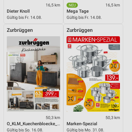
16,5 km
16,5 km
Verwendung reduzierter Daten zur Auswahl von
Dieter Knoll
Mega Tage
Werbeanzeigen
Gültig bis Fr. 14.08.
Gültig bis Fr. 14.08.
Erstellung von Profilen für personalisierte
Zurbrüggen
Zurbrüggen
Werbung
Verwendung von Profilen zur Auswahl
personalisierter Werbung
Erstellung von Profilen zur Personalisierung
von Inhalten
Verwendung von Profilen zur Auswahl
personalisierter Inhalte
Messung der Werbeleistung
Messung der Performance von Inhalten
50,3 km
50,3 km
Analyse von Zielgruppen durch Statistiken oder
Kombinationen von Daten aus verschiedenen
O_KLM_Kuechenbloecke_01_26_ES
Marken-Spezial
Quellen
Gültig bis So. 16.08.
Gültig bis Mo. 31.08.