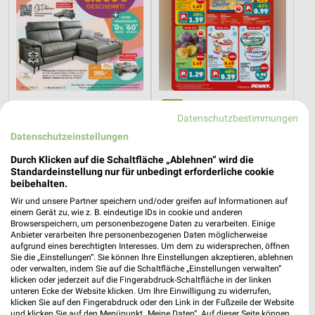
30,6 km
0,7 km
Datenschutzbestimmungen
Hot Sommer Sale
Angebote ab 10.08.
Gültig bis Sa. 29.08.
Gültig ab Mo. 10.08.
Datenschutzeinstellungen
Durch Klicken auf die Schaltfläche „Ablehnen“ wird die
XXXLutz
Opti Wohnwelt
Standardeinstellung nur für unbedingt erforderliche cookie
beibehalten.
Wir und unsere Partner speichern und/oder greifen auf Informationen auf
einem Gerät zu, wie z. B. eindeutige IDs in cookie und anderen
Browserspeichern, um personenbezogene Daten zu verarbeiten. Einige
Anbieter verarbeiten Ihre personenbezogenen Daten möglicherweise
aufgrund eines berechtigten Interesses. Um dem zu widersprechen, öffnen
Sie die „Einstellungen“. Sie können Ihre Einstellungen akzeptieren, ablehnen
oder verwalten, indem Sie auf die Schaltfläche „Einstellungen verwalten“
klicken oder jederzeit auf die Fingerabdruck-Schaltfläche in der linken
unteren Ecke der Website klicken. Um Ihre Einwilligung zu widerrufen,
klicken Sie auf den Fingerabdruck oder den Link in der Fußzeile der Website
und klicken Sie auf den Menüpunkt „Meine Daten“. Auf dieser Seite können