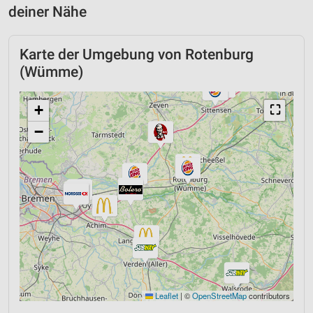
deiner Nähe
Karte der Umgebung von Rotenburg
(Wümme)
+
⛶
−
Leaflet
|
©
OpenStreetMap
contributors