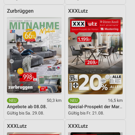
Entwicklung und Verbesserung der Angebote
Zurbrüggen
XXXLutz
Verwendung reduzierter Daten zur Auswahl von
Inhalten
IAB-Besonderheiten:
Verwendung genauer Standortdaten
Geräte anhand von aktiv angeforderten
Informationen identifizieren
Nicht-IAB-Verarbeitungszwecke:
Notwendig
Performance
50,3 km
16,5 km
Funktional
Angebote ab 08.08.
Spezial-Prospekt der Marken
Gültig bis Sa. 29.08.
Gültig bis Fr. 21.08.
Werbung
XXXLutz
XXXLutz