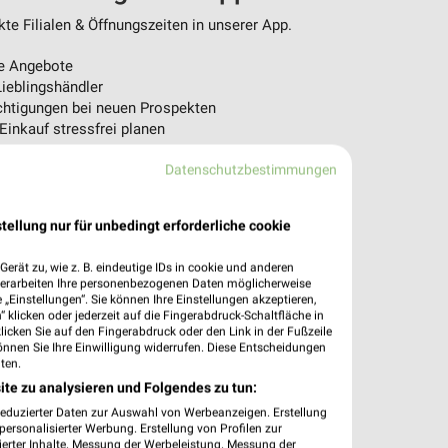
e Filialen & Öffnungszeiten in unserer App.
e Angebote
ieblingshändler
htigungen bei neuen Prospekten
 Einkauf stressfrei planen
 App jetzt laden oder QR-Code scannen.
Datenschutzbestimmungen
tellung nur für unbedingt erforderliche cookie
erät zu, wie z. B. eindeutige IDs in cookie und anderen
verarbeiten Ihre personenbezogenen Daten möglicherweise
„Einstellungen“. Sie können Ihre Einstellungen akzeptieren,
 klicken oder jederzeit auf die Fingerabdruck-Schaltfläche in
klicken Sie auf den Fingerabdruck oder den Link in der Fußzeile
önnen Sie Ihre Einwilligung widerrufen. Diese Entscheidungen
ten.
ite zu analysieren und Folgendes zu tun:
reduzierter Daten zur Auswahl von Werbeanzeigen. Erstellung
ersonalisierter Werbung. Erstellung von Profilen zur
ierter Inhalte. Messung der Werbeleistung. Messung der