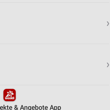
❯
❯
pekte & Angebote App