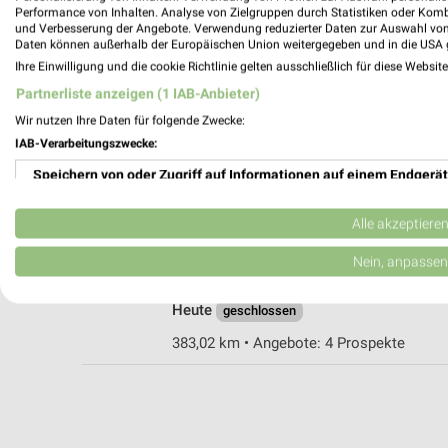
Performance von Inhalten. Analyse von Zielgruppen durch Statistiken oder Kom
und Verbesserung der Angebote. Verwendung reduzierter Daten zur Auswahl von
Daten können außerhalb der Europäischen Union weitergegeben und in die USA 
REWE Zirndorf
Ihre Einwilligung und die cookie Richtlinie gelten ausschließlich für diese Websit
Albert-Einstein-Straße 25
Partnerliste anzeigen (1 IAB-Anbieter)
90513 Zirndorf
Wir nutzen Ihre Daten für folgende Zwecke:
Heute
geschlossen
IAB-Verarbeitungszwecke:
382,61 km • Angebote: 1 Prospekt
Speichern von oder Zugriff auf Informationen auf einem Endgerät
Verwendung reduzierter Daten zur Auswahl von Werbeanzeigen
Alle akzeptiere
Kaufland Oberasbach
Rothenburger Straße 70
Erstellung von Profilen für personalisierte Werbung
Nein, anpassen
90522 Oberasbach
Verwendung von Profilen zur Auswahl personalisierter Werbung
Heute
geschlossen
Erstellung von Profilen zur Personalisierung von Inhalten
383,02 km • Angebote: 4 Prospekte
Verwendung von Profilen zur Auswahl personalisierter Inhalte
Messung der Werbeleistung