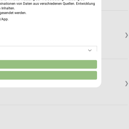
binationen von Daten aus verschiedenen Quellen. Entwicklung
 Inhalten.
gesendet werden.
e/App.
❯
n
❯