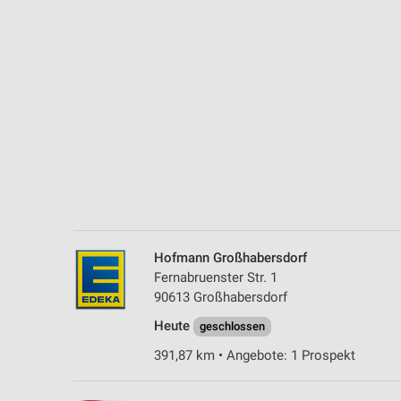
Messung der Performance von Inhalten
Analyse von Zielgruppen durch Statistiken oder Kombinationen 
Quellen
Entwicklung und Verbesserung der Angebote
Verwendung reduzierter Daten zur Auswahl von Inhalten
IAB-Besonderheiten:
Verwendung genauer Standortdaten
Geräte anhand von aktiv angeforderten Informationen identifizie
Hofmann Großhabersdorf
Nicht-IAB-Verarbeitungszwecke:
Fernabruenster Str. 1
Notwendig
90613 Großhabersdorf
Heute
Performance
geschlossen
391,87 km • Angebote: 1 Prospekt
Funktional
Werbung