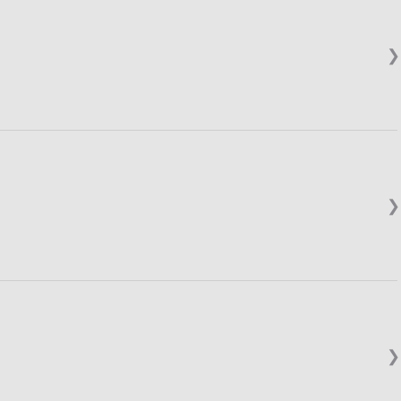
❯
❯
❯