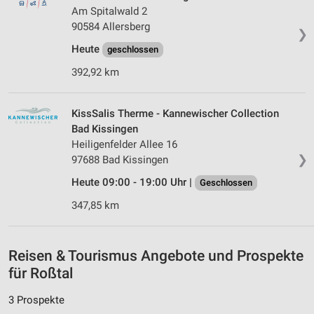
Partnerliste anzeigen (1 IAB-Anbieter)
Am Spitalwald 2
Wir nutzen Ihre Daten für folgende Zwecke:
90584 Allersberg
❯
IAB-Verarbeitungszwecke:
Heute
geschlossen
Speichern von oder Zugriff auf Informationen
auf einem Endgerät
392,92 km
Verwendung reduzierter Daten zur Auswahl von
Werbeanzeigen
KissSalis Therme - Kannewischer Collection
Bad Kissingen
Erstellung von Profilen für personalisierte
Heiligenfelder Allee 16
Werbung
❯
97688 Bad Kissingen
Verwendung von Profilen zur Auswahl
Heute 09:00 - 19:00 Uhr |
Geschlossen
personalisierter Werbung
347,85 km
Erstellung von Profilen zur Personalisierung
von Inhalten
Reisen & Tourismus Angebote und Prospekte
Verwendung von Profilen zur Auswahl
für Roßtal
personalisierter Inhalte
3 Prospekte
Messung der Werbeleistung