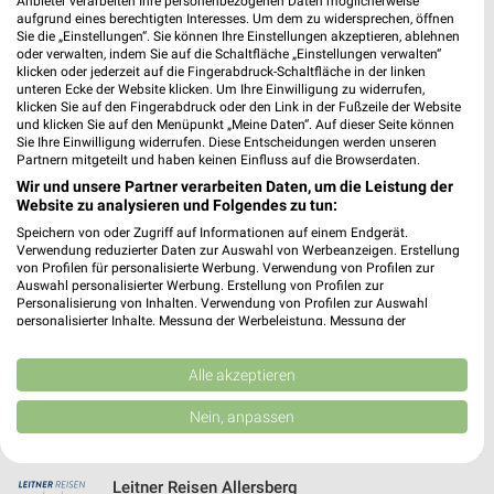
Anbieter verarbeiten Ihre personenbezogenen Daten möglicherweise
Heute 07:00 - 20:00 Uhr |
Geschlossen
aufgrund eines berechtigten Interesses. Um dem zu widersprechen, öffnen
Sie die „Einstellungen“. Sie können Ihre Einstellungen akzeptieren, ablehnen
365,36 km • Angebote: 2 Prospekte
oder verwalten, indem Sie auf die Schaltfläche „Einstellungen verwalten“
klicken oder jederzeit auf die Fingerabdruck-Schaltfläche in der linken
unteren Ecke der Website klicken. Um Ihre Einwilligung zu widerrufen,
klicken Sie auf den Fingerabdruck oder den Link in der Fußzeile der Website
Kaufland Ansbach
und klicken Sie auf den Menüpunkt „Meine Daten“. Auf dieser Seite können
Ritter-von-Lang-Allee 7
Sie Ihre Einwilligung widerrufen. Diese Entscheidungen werden unseren
Partnern mitgeteilt und haben keinen Einfluss auf die Browserdaten.
91522 Ansbach
❯
Wir und unsere Partner verarbeiten Daten, um die Leistung der
Heute 07:00 - 20:00 Uhr |
Geschlossen
Website zu analysieren und Folgendes zu tun:
Speichern von oder Zugriff auf Informationen auf einem Endgerät.
408,21 km • Angebote: 2 Prospekte
Verwendung reduzierter Daten zur Auswahl von Werbeanzeigen. Erstellung
von Profilen für personalisierte Werbung. Verwendung von Profilen zur
Auswahl personalisierter Werbung. Erstellung von Profilen zur
Kaufland Neustadt an der Aisch
Personalisierung von Inhalten. Verwendung von Profilen zur Auswahl
personalisierter Inhalte. Messung der Werbeleistung. Messung der
Robert-Bosch-Straße 2
Performance von Inhalten. Analyse von Zielgruppen durch Statistiken oder
91413 Neustadt an der Aisch
Kombinationen von Daten aus verschiedenen Quellen. Entwicklung und
❯
Verbesserung der Angebote. Verwendung reduzierter Daten zur Auswahl
Alle akzeptieren
Heute 07:00 - 20:00 Uhr |
Geschlossen
von Inhalten.
Daten können außerhalb der Europäischen Union weitergegeben und in die
Nein, anpassen
379,69 km • Angebote: 2 Prospekte
USA gesendet werden.
Ihre Einwilligung und die cookie Richtlinie gelten ausschließlich für diese
Website/App.
Leitner Reisen Allersberg