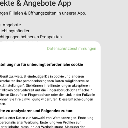
pekte & Angebote App
en Filialen & Öffnungszeiten in unserer App.
e Angebote
ieblingshändler
htigungen bei neuen Prospekten
 Einkauf stressfrei planen
Datenschutzbestimmungen
 App jetzt laden oder QR-Code scannen.
tellung nur für unbedingt erforderliche cookie
erät zu, wie z. B. eindeutige IDs in cookie und anderen
verarbeiten Ihre personenbezogenen Daten möglicherweise
„Einstellungen“. Sie können Ihre Einstellungen akzeptieren,
 klicken oder jederzeit auf die Fingerabdruck-Schaltfläche in
klicken Sie auf den Fingerabdruck oder den Link in der Fußzeile
önnen Sie Ihre Einwilligung widerrufen. Diese Entscheidungen
ten.
ite zu analysieren und Folgendes zu tun:
reduzierter Daten zur Auswahl von Werbeanzeigen. Erstellung
ersonalisierter Werbung. Erstellung von Profilen zur
ierter Inhalte. Messung der Werbeleistung. Messung der