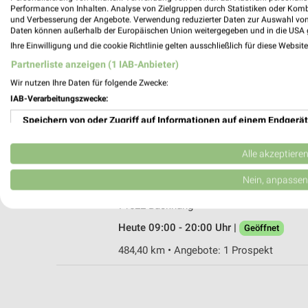
Performance von Inhalten. Analyse von Zielgruppen durch Statistiken oder Kom
und Verbesserung der Angebote. Verwendung reduzierter Daten zur Auswahl von
Daten können außerhalb der Europäischen Union weitergegeben und in die USA 
Ihre Einwilligung und die cookie Richtlinie gelten ausschließlich für diese Websit
Fressnapf Crailsheim
Partnerliste anzeigen (1 IAB-Anbieter)
Hofwiesenstraße 39/3
Wir nutzen Ihre Daten für folgende Zwecke:
74564 Crailsheim
IAB-Verarbeitungszwecke:
Heute 09:00 - 19:00 Uhr |
Geöffnet
Speichern von oder Zugriff auf Informationen auf einem Endgerät
443,76 km • Angebote: 1 Prospekt
Verwendung reduzierter Daten zur Auswahl von Werbeanzeigen
Alle akzeptiere
Fressnapf Backnang
Erstellung von Profilen für personalisierte Werbung
Nein, anpassen
Sulzbacher Straße 1
Verwendung von Profilen zur Auswahl personalisierter Werbung
71522 Backnang
Heute 09:00 - 20:00 Uhr |
Geöffnet
Erstellung von Profilen zur Personalisierung von Inhalten
484,40 km • Angebote: 1 Prospekt
Verwendung von Profilen zur Auswahl personalisierter Inhalte
Messung der Werbeleistung