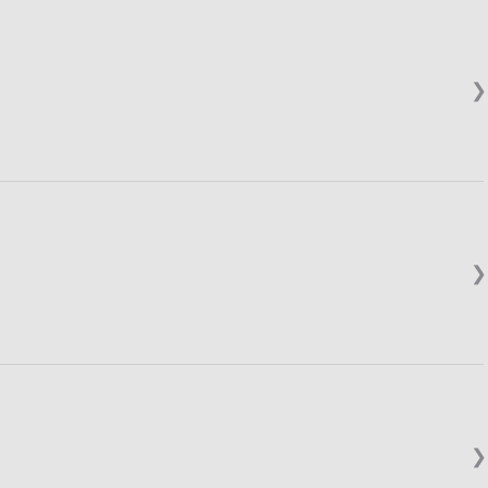
❯
❯
❯