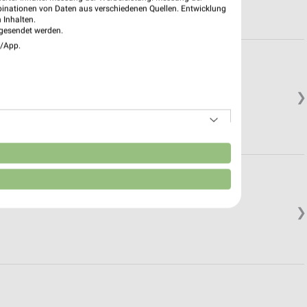
binationen von Daten aus verschiedenen Quellen. Entwicklung
 Inhalten.
gesendet werden.
e/App.
❯
n
❯