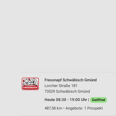
Messung der Performance von Inhalten
Analyse von Zielgruppen durch Statistiken oder Kombinationen 
Quellen
Entwicklung und Verbesserung der Angebote
Verwendung reduzierter Daten zur Auswahl von Inhalten
IAB-Besonderheiten:
Verwendung genauer Standortdaten
Geräte anhand von aktiv angeforderten Informationen identifizie
Nicht-IAB-Verarbeitungszwecke:
Fressnapf Schwäbisch Gmünd
Notwendig
Lorcher Straße 181
73529 Schwäbisch Gmünd
Performance
Heute 08:30 - 19:00 Uhr |
Geöffnet
Funktional
487,58 km • Angebote: 1 Prospekt
Werbung