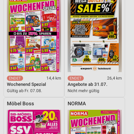
14,4 km
26,4 km
Wochenend Spezial
Angebote ab 31.07.
Gültig ab Fr. 07.08.
Nicht mehr gültig
Möbel Boss
NORMA