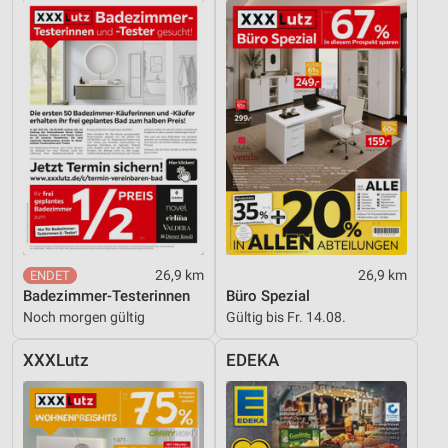
Entwicklung und Verbesserung der Angebote
Verwendung reduzierter Daten zur Auswahl von
Inhalten
IAB-Besonderheiten:
Verwendung genauer Standortdaten
Geräte anhand von aktiv angeforderten
Informationen identifizieren
Nicht-IAB-Verarbeitungszwecke:
Notwendig
26,9 km
26,9 km
Badezimmer-Testerinnen
Büro Spezial
Performance
Noch morgen gültig
Gültig bis Fr. 14.08.
Funktional
XXXLutz
EDEKA
Werbung