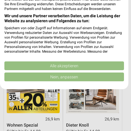
Sie Ihre Einwilligung widerrufen. Diese Entscheidungen werden unseren
23,7 km
22,7 km
Partnern mitgeteilt und haben keinen Einfluss auf die Browserdaten.
Angebote ab 01.08.
Angebote ab 03.08.
Wir und unsere Partner verarbeiten Daten, um die Leistung der
Noch morgen gültig
Gültig bis Sa. 08.08.
Website zu analysieren und Folgendes zu tun:
Speichern von oder Zugriff auf Informationen auf einem Endgerät.
XXXLutz
XXXLutz
Verwendung reduzierter Daten zur Auswahl von Werbeanzeigen. Erstellung
von Profilen für personalisierte Werbung. Verwendung von Profilen zur
Auswahl personalisierter Werbung. Erstellung von Profilen zur
Personalisierung von Inhalten. Verwendung von Profilen zur Auswahl
personalisierter Inhalte. Messung der Werbeleistung. Messung der
Performance von Inhalten. Analyse von Zielgruppen durch Statistiken oder
Kombinationen von Daten aus verschiedenen Quellen. Entwicklung und
Verbesserung der Angebote. Verwendung reduzierter Daten zur Auswahl
Alle akzeptieren
von Inhalten.
Daten können außerhalb der Europäischen Union weitergegeben und in die
Nein, anpassen
USA gesendet werden.
Ihre Einwilligung und die cookie Richtlinie gelten ausschließlich für diese
Website/App.
Partnerliste anzeigen (1 IAB-Anbieter)
Wir nutzen Ihre Daten für folgende Zwecke:
IAB-Verarbeitungszwecke:
26,9 km
26,9 km
Speichern von oder Zugriff auf Informationen
Wohnen Spezial
Dieter Knoll
auf einem Endgerät