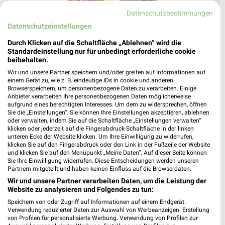
Datenschutzbestimmungen
Datenschutzeinstellungen
Durch Klicken auf die Schaltfläche „Ablehnen“ wird die
Standardeinstellung nur für unbedingt erforderliche cookie
Lidl Prospekt für Gadebusch ab Mo. den
beibehalten.
03.08.
Wir und unsere Partner speichern und/oder greifen auf Informationen auf
einem Gerät zu, wie z. B. eindeutige IDs in cookie und anderen
Gültig von 03. Aug. bis 08. Aug.
Browserspeichern, um personenbezogene Daten zu verarbeiten. Einige
Anbieter verarbeiten Ihre personenbezogenen Daten möglicherweise
📅
Kalendereintrag erstellen
aufgrund eines berechtigten Interesses. Um dem zu widersprechen, öffnen
Sie die „Einstellungen“. Sie können Ihre Einstellungen akzeptieren, ablehnen
oder verwalten, indem Sie auf die Schaltfläche „Einstellungen verwalten“
klicken oder jederzeit auf die Fingerabdruck-Schaltfläche in der linken
unteren Ecke der Website klicken. Um Ihre Einwilligung zu widerrufen,
klicken Sie auf den Fingerabdruck oder den Link in der Fußzeile der Website
PROSPEKT BLÄTTERN
und klicken Sie auf den Menüpunkt „Meine Daten“. Auf dieser Seite können
Sie Ihre Einwilligung widerrufen. Diese Entscheidungen werden unseren
Partnern mitgeteilt und haben keinen Einfluss auf die Browserdaten.
Wir und unsere Partner verarbeiten Daten, um die Leistung der
Website zu analysieren und Folgendes zu tun:
CLEVER SPAREN
HANDY & SMARTPHONE
FLEISCH & WURST
BL
Speichern von oder Zugriff auf Informationen auf einem Endgerät.
Verwendung reduzierter Daten zur Auswahl von Werbeanzeigen. Erstellung
von Profilen für personalisierte Werbung. Verwendung von Profilen zur