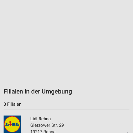
Verwendung genauer Standortdaten
Geräte anhand von aktiv angeforderten
Informationen identifizieren
Nicht-IAB-Verarbeitungszwecke:
Notwendig
Performance
Funktional
Werbung
Filialen in der Umgebung
3 Filialen
Lidl Rehna
Gletzower Str. 29
19217 Rehna