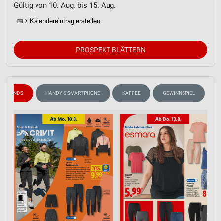
Gültig von 10. Aug. bis 15. Aug.
📅
Kalendereintrag erstellen
PROSPEKT BLÄTTERN
DETRENDS
HANDY & SMARTPHONE
KAFFEE
GEWINNSPIEL
A