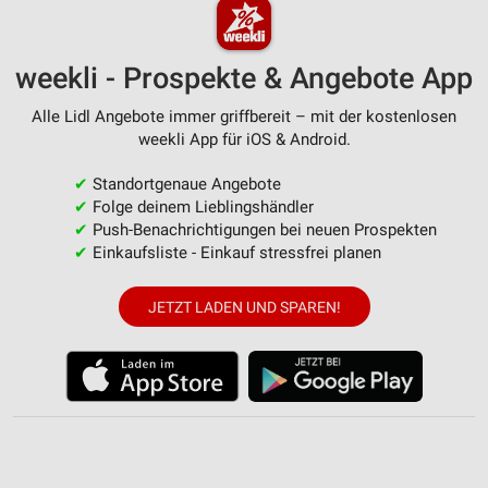
Verwendung von Profilen zur Auswahl
personalisierter Werbung
Erstellung von Profilen zur Personalisierung
weekli - Prospekte & Angebote App
von Inhalten
Alle Lidl Angebote immer griffbereit – mit der kostenlosen
Verwendung von Profilen zur Auswahl
weekli App für iOS & Android.
personalisierter Inhalte
✔
Standortgenaue Angebote
Messung der Werbeleistung
✔
Folge deinem Lieblingshändler
✔
Push-Benachrichtigungen bei neuen Prospekten
Messung der Performance von Inhalten
✔
Einkaufsliste - Einkauf stressfrei planen
Analyse von Zielgruppen durch Statistiken oder
Kombinationen von Daten aus verschiedenen
JETZT LADEN UND SPAREN!
Quellen
Entwicklung und Verbesserung der Angebote
Verwendung reduzierter Daten zur Auswahl von
Inhalten
IAB-Besonderheiten: