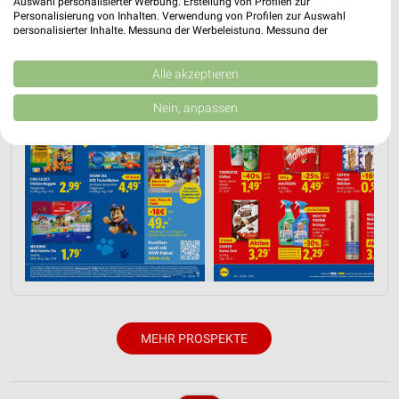
Auswahl personalisierter Werbung. Erstellung von Profilen zur
Personalisierung von Inhalten. Verwendung von Profilen zur Auswahl
personalisierter Inhalte. Messung der Werbeleistung. Messung der
Performance von Inhalten. Analyse von Zielgruppen durch Statistiken oder
Kombinationen von Daten aus verschiedenen Quellen. Entwicklung und
Verbesserung der Angebote. Verwendung reduzierter Daten zur Auswahl
Alle akzeptieren
von Inhalten.
Daten können außerhalb der Europäischen Union weitergegeben und in die
Nein, anpassen
USA gesendet werden.
Ihre Einwilligung und die cookie Richtlinie gelten ausschließlich für diese
Website/App.
Partnerliste anzeigen (1 IAB-Anbieter)
Wir nutzen Ihre Daten für folgende Zwecke:
IAB-Verarbeitungszwecke:
Speichern von oder Zugriff auf Informationen
auf einem Endgerät
Verwendung reduzierter Daten zur Auswahl von
Werbeanzeigen
MEHR PROSPEKTE
Erstellung von Profilen für personalisierte
Werbung