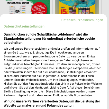
Datenschutzbestimmungen
Datenschutzeinstellungen
Durch Klicken auf die Schaltfläche „Ablehnen“ wird die
Standardeinstellung nur für unbedingt erforderliche cookie
beibehalten.
Wir und unsere Partner speichern und/oder greifen auf Informationen auf
einem Gerät zu, wie z. B. eindeutige IDs in cookie und anderen
13,3 km
16,6 km
Browserspeichern, um personenbezogene Daten zu verarbeiten. Einige
Angebote ab 25.07.
Sommer Knaller
Anbieter verarbeiten Ihre personenbezogenen Daten möglicherweise
aufgrund eines berechtigten Interesses. Um dem zu widersprechen, öffnen
Gültig bis Sa. 08.08.
Gültig bis Sa. 08.08.
Sie die „Einstellungen“. Sie können Ihre Einstellungen akzeptieren, ablehnen
oder verwalten, indem Sie auf die Schaltfläche „Einstellungen verwalten“
Lidl
Lidl
klicken oder jederzeit auf die Fingerabdruck-Schaltfläche in der linken
unteren Ecke der Website klicken. Um Ihre Einwilligung zu widerrufen,
klicken Sie auf den Fingerabdruck oder den Link in der Fußzeile der Website
und klicken Sie auf den Menüpunkt „Meine Daten“. Auf dieser Seite können
Sie Ihre Einwilligung widerrufen. Diese Entscheidungen werden unseren
Partnern mitgeteilt und haben keinen Einfluss auf die Browserdaten.
Wir und unsere Partner verarbeiten Daten, um die Leistung der
Website zu analysieren und Folgendes zu tun: