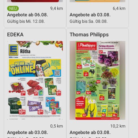
9,4 km
6,4 km
IAB-Besonderheiten:
Angebote ab 06.08.
Angebote ab 03.08.
Verwendung genauer Standortdaten
Gültig bis Mi. 12.08.
Gültig bis Sa. 08.08.
Geräte anhand von aktiv angeforderten
EDEKA
Thomas Philipps
Informationen identifizieren
Nicht-IAB-Verarbeitungszwecke:
Notwendig
Performance
Funktional
Werbung
0,5 km
10,2 km
Angebote ab 03.08.
Angebote ab 03.08.