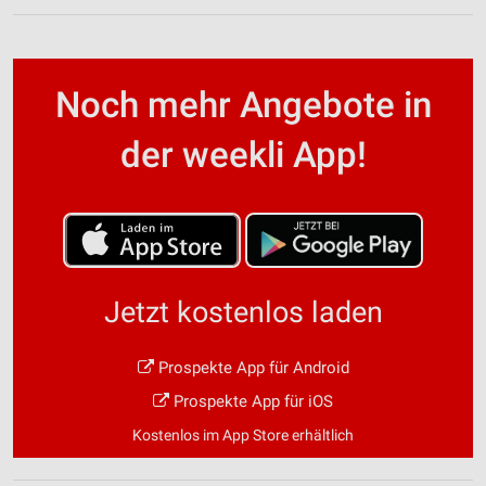
Noch mehr Angebote in
der weekli App!
Jetzt kostenlos laden
Prospekte App für Android
Prospekte App für iOS
Kostenlos im App Store erhältlich