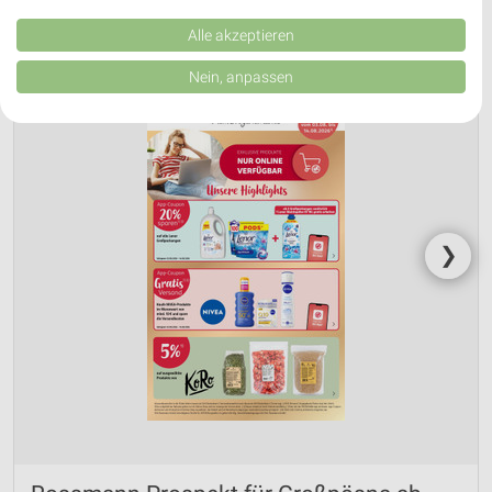
Kombinationen von Daten aus verschiedenen Quellen. Entwicklung und
Verbesserung der Angebote. Verwendung reduzierter Daten zur Auswahl
Alle akzeptieren
von Inhalten.
Daten können außerhalb der Europäischen Union weitergegeben und in die
Nein, anpassen
USA gesendet werden.
Ihre Einwilligung und die cookie Richtlinie gelten ausschließlich für diese
Website/App.
Partnerliste anzeigen (1 IAB-Anbieter)
Wir nutzen Ihre Daten für folgende Zwecke:
IAB-Verarbeitungszwecke:
Speichern von oder Zugriff auf Informationen
❯
auf einem Endgerät
Verwendung reduzierter Daten zur Auswahl von
Werbeanzeigen
Erstellung von Profilen für personalisierte
Werbung
Verwendung von Profilen zur Auswahl
personalisierter Werbung