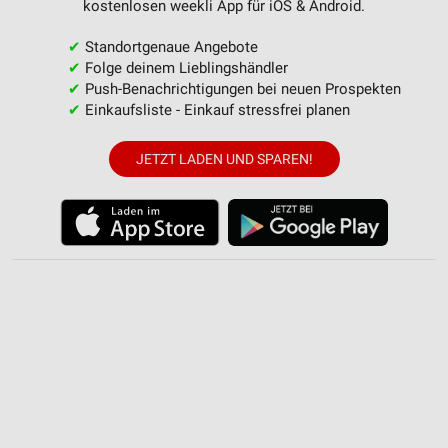
kostenlosen weekli App für iOS & Android.
Informationen identifizieren
✔
Standortgenaue Angebote
Nicht-IAB-Verarbeitungszwecke:
✔
Folge deinem Lieblingshändler
Notwendig
✔
Push-Benachrichtigungen bei neuen Prospekten
✔
Einkaufsliste - Einkauf stressfrei planen
Performance
Funktional
JETZT LADEN UND SPAREN!
Werbung