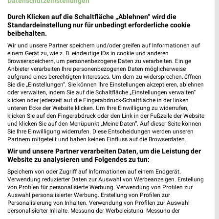
Datenschutzeinstellungen
Durch Klicken auf die Schaltfläche „Ablehnen“ wird die
Standardeinstellung nur für unbedingt erforderliche cookie
beibehalten.
WELLNESS FÜR ZUHAUSE
BABY & SCHWANGERSCHAFT
FITNESS
Wir und unsere Partner speichern und/oder greifen auf Informationen auf
einem Gerät zu, wie z. B. eindeutige IDs in cookie und anderen
Browserspeichern, um personenbezogene Daten zu verarbeiten. Einige
Anbieter verarbeiten Ihre personenbezogenen Daten möglicherweise
aufgrund eines berechtigten Interesses. Um dem zu widersprechen, öffnen
Sie die „Einstellungen“. Sie können Ihre Einstellungen akzeptieren, ablehnen
oder verwalten, indem Sie auf die Schaltfläche „Einstellungen verwalten“
klicken oder jederzeit auf die Fingerabdruck-Schaltfläche in der linken
unteren Ecke der Website klicken. Um Ihre Einwilligung zu widerrufen,
klicken Sie auf den Fingerabdruck oder den Link in der Fußzeile der Website
und klicken Sie auf den Menüpunkt „Meine Daten“. Auf dieser Seite können
Sie Ihre Einwilligung widerrufen. Diese Entscheidungen werden unseren
Partnern mitgeteilt und haben keinen Einfluss auf die Browserdaten.
Wir und unsere Partner verarbeiten Daten, um die Leistung der
Website zu analysieren und Folgendes zu tun:
Speichern von oder Zugriff auf Informationen auf einem Endgerät.
Verwendung reduzierter Daten zur Auswahl von Werbeanzeigen. Erstellung
von Profilen für personalisierte Werbung. Verwendung von Profilen zur
Auswahl personalisierter Werbung. Erstellung von Profilen zur
Personalisierung von Inhalten. Verwendung von Profilen zur Auswahl
personalisierter Inhalte. Messung der Werbeleistung. Messung der
Performance von Inhalten. Analyse von Zielgruppen durch Statistiken oder