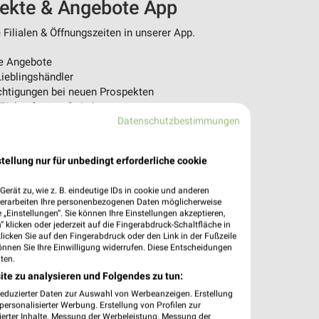
pekte & Angebote App
Filialen & Öffnungszeiten in unserer App.
e Angebote
ieblingshändler
htigungen bei neuen Prospekten
 Einkauf stressfrei planen
Datenschutzbestimmungen
 App jetzt laden oder QR-Code scannen.
tellung nur für unbedingt erforderliche cookie
erät zu, wie z. B. eindeutige IDs in cookie und anderen
verarbeiten Ihre personenbezogenen Daten möglicherweise
„Einstellungen“. Sie können Ihre Einstellungen akzeptieren,
 klicken oder jederzeit auf die Fingerabdruck-Schaltfläche in
klicken Sie auf den Fingerabdruck oder den Link in der Fußzeile
önnen Sie Ihre Einwilligung widerrufen. Diese Entscheidungen
ten.
ite zu analysieren und Folgendes zu tun:
reduzierter Daten zur Auswahl von Werbeanzeigen. Erstellung
ersonalisierter Werbung. Erstellung von Profilen zur
ierter Inhalte. Messung der Werbeleistung. Messung der