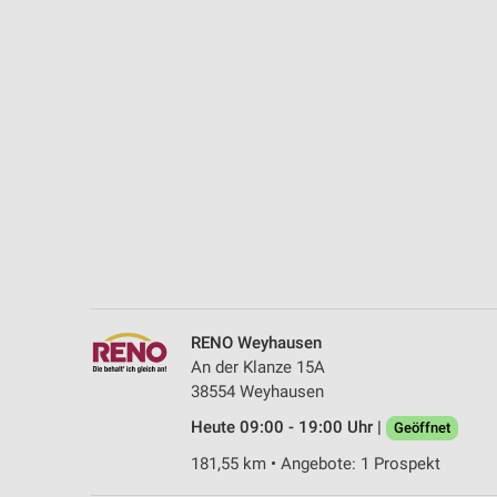
Messung der Performance von Inhalten
Analyse von Zielgruppen durch Statistiken oder Kombinationen 
Quellen
Entwicklung und Verbesserung der Angebote
Verwendung reduzierter Daten zur Auswahl von Inhalten
IAB-Besonderheiten:
Verwendung genauer Standortdaten
Geräte anhand von aktiv angeforderten Informationen identifizie
Nicht-IAB-Verarbeitungszwecke:
RENO Weyhausen
Notwendig
An der Klanze 15A
38554 Weyhausen
Performance
Heute 09:00 - 19:00 Uhr |
Geöffnet
Funktional
181,55 km • Angebote: 1 Prospekt
Werbung