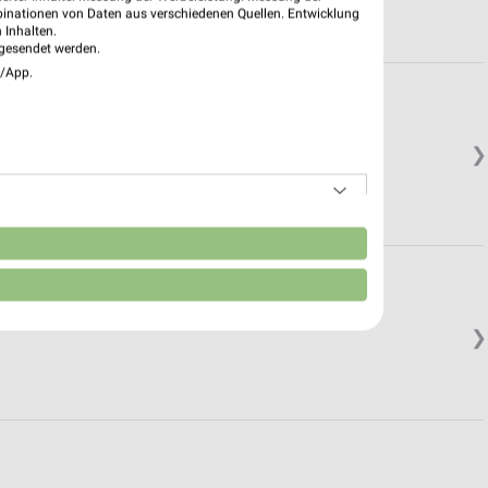
binationen von Daten aus verschiedenen Quellen. Entwicklung
 Inhalten.
gesendet werden.
e/App.
❯
n
❯