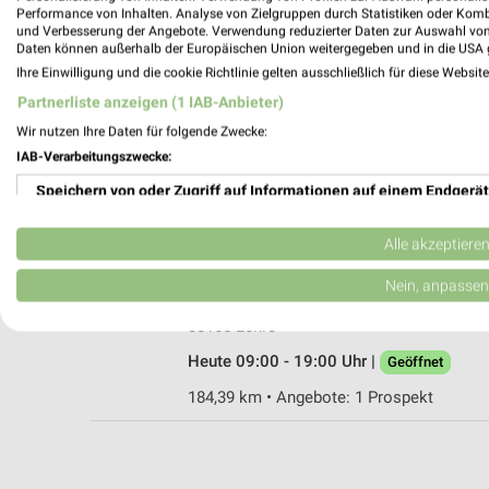
Performance von Inhalten. Analyse von Zielgruppen durch Statistiken oder Kom
und Verbesserung der Angebote. Verwendung reduzierter Daten zur Auswahl von
Daten können außerhalb der Europäischen Union weitergegeben und in die USA 
Ihre Einwilligung und die cookie Richtlinie gelten ausschließlich für diese Websit
DEICHMANN Gifhorn
Partnerliste anzeigen (1 IAB-Anbieter)
Braunschweiger Straße 40 b
Wir nutzen Ihre Daten für folgende Zwecke:
38518 Gifhorn
IAB-Verarbeitungszwecke:
Heute 09:00 - 20:00 Uhr |
Geöffnet
Speichern von oder Zugriff auf Informationen auf einem Endgerät
193,70 km
Verwendung reduzierter Daten zur Auswahl von Werbeanzeigen
Alle akzeptiere
RENO Lehre
Erstellung von Profilen für personalisierte Werbung
Nein, anpassen
Alte Berliner Straße 1A
Verwendung von Profilen zur Auswahl personalisierter Werbung
38165 Lehre
Heute 09:00 - 19:00 Uhr |
Geöffnet
Erstellung von Profilen zur Personalisierung von Inhalten
184,39 km • Angebote: 1 Prospekt
Verwendung von Profilen zur Auswahl personalisierter Inhalte
Messung der Werbeleistung