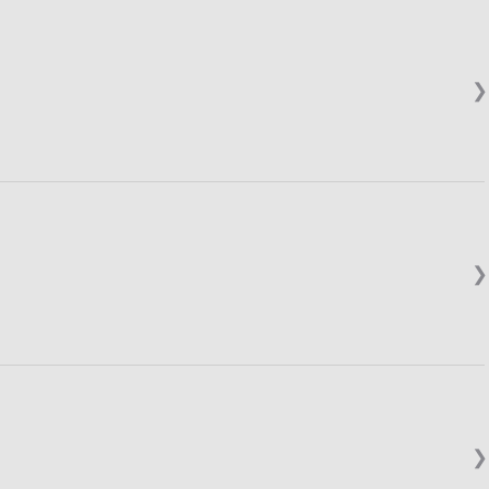
❯
❯
❯