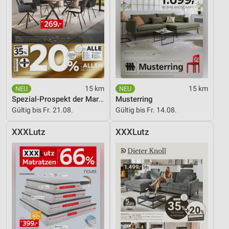
Verwendung genauer Standortdaten
Geräte anhand von aktiv angeforderten
Informationen identifizieren
Nicht-IAB-Verarbeitungszwecke:
Notwendig
15 km
15 km
Performance
Spezial-Prospekt der Marken
Musterring
Gültig bis Fr. 21.08.
Gültig bis Fr. 14.08.
Funktional
XXXLutz
XXXLutz
Werbung