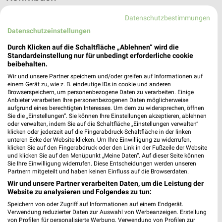
19 Prospekte
Datenschutzbestimmungen
Datenschutzeinstellungen
XXXLutz
XXXLutz
Durch Klicken auf die Schaltfläche „Ablehnen“ wird die
Standardeinstellung nur für unbedingt erforderliche cookie
beibehalten.
Wir und unsere Partner speichern und/oder greifen auf Informationen auf
einem Gerät zu, wie z. B. eindeutige IDs in cookie und anderen
Browserspeichern, um personenbezogene Daten zu verarbeiten. Einige
Anbieter verarbeiten Ihre personenbezogenen Daten möglicherweise
aufgrund eines berechtigten Interesses. Um dem zu widersprechen, öffnen
Sie die „Einstellungen“. Sie können Ihre Einstellungen akzeptieren, ablehnen
oder verwalten, indem Sie auf die Schaltfläche „Einstellungen verwalten“
klicken oder jederzeit auf die Fingerabdruck-Schaltfläche in der linken
unteren Ecke der Website klicken. Um Ihre Einwilligung zu widerrufen,
klicken Sie auf den Fingerabdruck oder den Link in der Fußzeile der Website
und klicken Sie auf den Menüpunkt „Meine Daten“. Auf dieser Seite können
Sie Ihre Einwilligung widerrufen. Diese Entscheidungen werden unseren
Partnern mitgeteilt und haben keinen Einfluss auf die Browserdaten.
Wir und unsere Partner verarbeiten Daten, um die Leistung der
15 km
15 km
Website zu analysieren und Folgendes zu tun:
Wohnenpreishits
Angebote ab 08.08.
Gültig bis Fr. 14.08.
Gültig bis Fr. 14.08.
Speichern von oder Zugriff auf Informationen auf einem Endgerät.
Verwendung reduzierter Daten zur Auswahl von Werbeanzeigen. Erstellung
von Profilen für personalisierte Werbung. Verwendung von Profilen zur