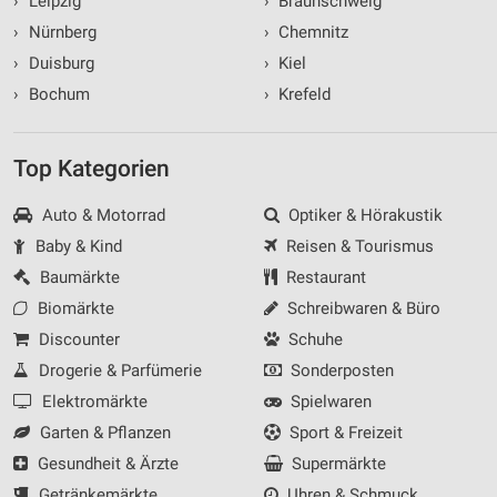
›
Leipzig
›
Braunschweig
›
Nürnberg
›
Chemnitz
›
Duisburg
›
Kiel
›
Bochum
›
Krefeld
Top Kategorien
Auto & Motorrad
Optiker & Hörakustik
Baby & Kind
Reisen & Tourismus
Baumärkte
Restaurant
Biomärkte
Schreibwaren & Büro
Discounter
Schuhe
Drogerie & Parfümerie
Sonderposten
Elektromärkte
Spielwaren
Garten & Pflanzen
Sport & Freizeit
Gesundheit & Ärzte
Supermärkte
Getränkemärkte
Uhren & Schmuck