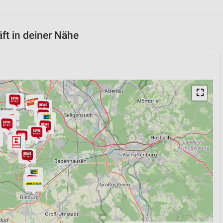
t in deiner Nähe
⛶