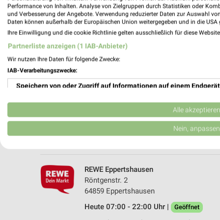
Performance von Inhalten. Analyse von Zielgruppen durch Statistiken oder Kom
und Verbesserung der Angebote. Verwendung reduzierter Daten zur Auswahl von
Daten können außerhalb der Europäischen Union weitergegeben und in die USA 
Ihre Einwilligung und die cookie Richtlinie gelten ausschließlich für diese Websit
Partnerliste anzeigen (1 IAB-Anbieter)
Wir nutzen Ihre Daten für folgende Zwecke:
IAB-Verarbeitungszwecke:
Speichern von oder Zugriff auf Informationen auf einem Endgerät
REWE Rodgau/Niederroden
Marie-Curie-Str. 2-4
Verwendung reduzierter Daten zur Auswahl von Werbeanzeigen
63110 Rodgau/Niederroden
Alle akzeptiere
Heute 07:00 - 21:00 Uhr |
Geöffnet
Erstellung von Profilen für personalisierte Werbung
Nein, anpassen
423,00 km • Angebote: 2 Prospekte
Verwendung von Profilen zur Auswahl personalisierter Werbung
Erstellung von Profilen zur Personalisierung von Inhalten
REWE Eppertshausen
Röntgenstr. 2
Verwendung von Profilen zur Auswahl personalisierter Inhalte
64859 Eppertshausen
Heute 07:00 - 22:00 Uhr |
Messung der Werbeleistung
Geöffnet