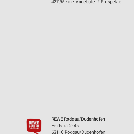
427,55 km • Angebote: 2 Prospekte
Messung der Performance von Inhalten
Analyse von Zielgruppen durch Statistiken oder Kombinationen 
Quellen
Entwicklung und Verbesserung der Angebote
Verwendung reduzierter Daten zur Auswahl von Inhalten
IAB-Besonderheiten:
Verwendung genauer Standortdaten
Geräte anhand von aktiv angeforderten Informationen identifizie
Nicht-IAB-Verarbeitungszwecke:
Notwendig
Performance
REWE Rodgau/Dudenhofen
Funktional
Feldstraße 46
63110 Rodgau/Dudenhofen
Werbung