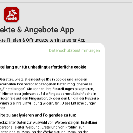
pekte & Angebote App
e Filialen & Öffnungszeiten in unserer App.
Datenschutzbestimmungen
e Angebote
ieblingshändler
htigungen bei neuen Prospekten
tellung nur für unbedingt erforderliche cookie
 Einkauf stressfrei planen
erät zu, wie z. B. eindeutige IDs in cookie und anderen
 App jetzt laden oder QR-Code scannen.
verarbeiten Ihre personenbezogenen Daten möglicherweise
„Einstellungen“. Sie können Ihre Einstellungen akzeptieren,
 klicken oder jederzeit auf die Fingerabdruck-Schaltfläche in
klicken Sie auf den Fingerabdruck oder den Link in der Fußzeile
önnen Sie Ihre Einwilligung widerrufen. Diese Entscheidungen
ten.
ite zu analysieren und Folgendes zu tun:
reduzierter Daten zur Auswahl von Werbeanzeigen. Erstellung
ersonalisierter Werbung. Erstellung von Profilen zur
ierter Inhalte. Messung der Werbeleistung. Messung der