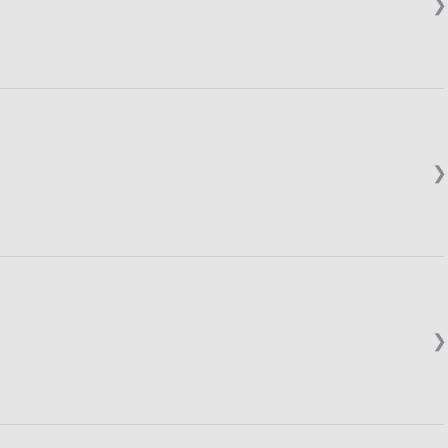
❯
❯
❯