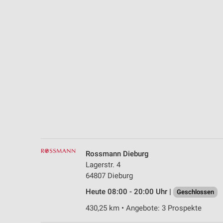
Messung der Performance von Inhalten
Analyse von Zielgruppen durch Statistiken oder Kombinationen 
Quellen
Entwicklung und Verbesserung der Angebote
Verwendung reduzierter Daten zur Auswahl von Inhalten
IAB-Besonderheiten:
Verwendung genauer Standortdaten
Geräte anhand von aktiv angeforderten Informationen identifizie
Nicht-IAB-Verarbeitungszwecke:
Rossmann Dieburg
Notwendig
Lagerstr. 4
64807 Dieburg
Performance
Heute 08:00 - 20:00 Uhr |
Geschlossen
Funktional
430,25 km • Angebote: 3 Prospekte
Werbung