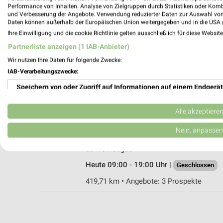
Performance von Inhalten. Analyse von Zielgruppen durch Statistiken oder Kom
und Verbesserung der Angebote. Verwendung reduzierter Daten zur Auswahl von
Daten können außerhalb der Europäischen Union weitergegeben und in die USA 
Ihre Einwilligung und die cookie Richtlinie gelten ausschließlich für diese Websit
Ernsting's family Dietzenbach
Partnerliste anzeigen (1 IAB-Anbieter)
Offenbacher Str. 9
Wir nutzen Ihre Daten für folgende Zwecke:
63128 Dietzenbach
IAB-Verarbeitungszwecke:
Heute 09:00 - 20:00 Uhr |
Geschlossen
Speichern von oder Zugriff auf Informationen auf einem Endgerät
425,08 km
Verwendung reduzierter Daten zur Auswahl von Werbeanzeigen
Alle akzeptiere
Rofu Kinderland Rodgau
Erstellung von Profilen für personalisierte Werbung
Nein, anpassen
Hegelstraße 1
Verwendung von Profilen zur Auswahl personalisierter Werbung
63110 Rodgau
Heute 09:00 - 19:00 Uhr |
Geschlossen
Erstellung von Profilen zur Personalisierung von Inhalten
419,71 km • Angebote: 3 Prospekte
Verwendung von Profilen zur Auswahl personalisierter Inhalte
Messung der Werbeleistung