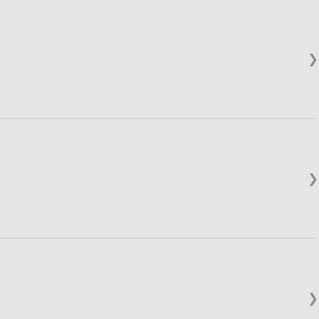
❯
❯
❯