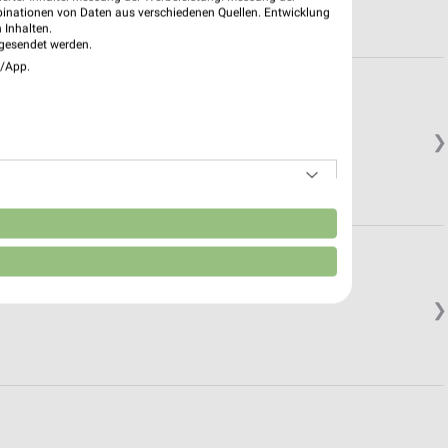
binationen von Daten aus verschiedenen Quellen. Entwicklung
 Inhalten.
gesendet werden.
e/App.
❯
n
❯