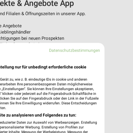
pekte & Angebote App
d Filialen & Öffnungszeiten in unserer App.
e Angebote
ieblingshändler
htigungen bei neuen Prospekten
 Einkauf stressfrei planen
Datenschutzbestimmungen
 App jetzt laden oder QR-Code scannen.
tellung nur für unbedingt erforderliche cookie
erät zu, wie z. B. eindeutige IDs in cookie und anderen
verarbeiten Ihre personenbezogenen Daten möglicherweise
„Einstellungen“. Sie können Ihre Einstellungen akzeptieren,
 klicken oder jederzeit auf die Fingerabdruck-Schaltfläche in
klicken Sie auf den Fingerabdruck oder den Link in der Fußzeile
önnen Sie Ihre Einwilligung widerrufen. Diese Entscheidungen
ten.
ite zu analysieren und Folgendes zu tun:
reduzierter Daten zur Auswahl von Werbeanzeigen. Erstellung
ersonalisierter Werbung. Erstellung von Profilen zur
ierter Inhalte. Messung der Werbeleistung. Messung der