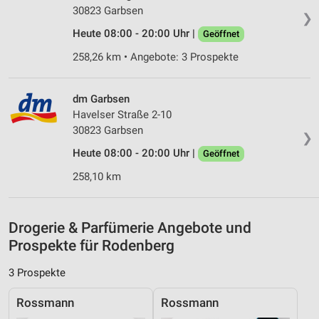
30823 Garbsen
personalisierter Inhalte
❯
Heute 08:00 - 20:00 Uhr |
Geöffnet
Messung der Werbeleistung
258,26 km • Angebote: 3 Prospekte
Messung der Performance von Inhalten
dm Garbsen
Analyse von Zielgruppen durch Statistiken oder
Kombinationen von Daten aus verschiedenen
Havelser Straße 2-10
Quellen
30823 Garbsen
❯
Entwicklung und Verbesserung der Angebote
Heute 08:00 - 20:00 Uhr |
Geöffnet
258,10 km
Verwendung reduzierter Daten zur Auswahl von
Inhalten
IAB-Besonderheiten:
Drogerie & Parfümerie Angebote und
Verwendung genauer Standortdaten
Prospekte für Rodenberg
Geräte anhand von aktiv angeforderten
3 Prospekte
Informationen identifizieren
Rossmann
Rossmann
Nicht-IAB-Verarbeitungszwecke: