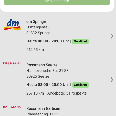
Nein, anpassen
USA gesendet werden.
285,60 km • Angebote: 3 Prospekte
Ihre Einwilligung und die cookie Richtlinie gelten ausschließlich für diese
Website/App.
Partnerliste anzeigen (1 IAB-Anbieter)
dm Springe
Wir nutzen Ihre Daten für folgende Zwecke:
Osttangente 8
31832 Springe
IAB-Verarbeitungszwecke:
❯
Speichern von oder Zugriff auf Informationen
Heute 08:00 - 20:00 Uhr |
Geöffnet
auf einem Endgerät
262,55 km
Verwendung reduzierter Daten zur Auswahl von
Werbeanzeigen
Rossmann Seelze
Hannoversche Str. 81-83
Erstellung von Profilen für personalisierte
Werbung
30926 Seelze
❯
Heute 08:00 - 20:00 Uhr |
Geöffnet
Verwendung von Profilen zur Auswahl
personalisierter Werbung
257,13 km • Angebote: 3 Prospekte
Erstellung von Profilen zur Personalisierung
von Inhalten
Rossmann Garbsen
Planetenring 31-33
Verwendung von Profilen zur Auswahl