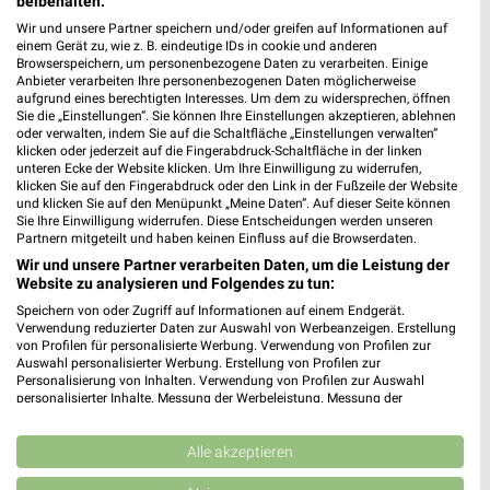
beibehalten.
Rossmann Gehrden
Wir und unsere Partner speichern und/oder greifen auf Informationen auf
einem Gerät zu, wie z. B. eindeutige IDs in cookie und anderen
Steintor 1
Browserspeichern, um personenbezogene Daten zu verarbeiten. Einige
30989 Gehrden
Anbieter verarbeiten Ihre personenbezogenen Daten möglicherweise
❯
aufgrund eines berechtigten Interesses. Um dem zu widersprechen, öffnen
Heute 08:00 - 20:00 Uhr |
Geöffnet
Sie die „Einstellungen“. Sie können Ihre Einstellungen akzeptieren, ablehnen
oder verwalten, indem Sie auf die Schaltfläche „Einstellungen verwalten“
259,10 km • Angebote: 3 Prospekte
klicken oder jederzeit auf die Fingerabdruck-Schaltfläche in der linken
unteren Ecke der Website klicken. Um Ihre Einwilligung zu widerrufen,
klicken Sie auf den Fingerabdruck oder den Link in der Fußzeile der Website
und klicken Sie auf den Menüpunkt „Meine Daten“. Auf dieser Seite können
Rossmann Springe
Sie Ihre Einwilligung widerrufen. Diese Entscheidungen werden unseren
Fünfhausenstr. 2
Partnern mitgeteilt und haben keinen Einfluss auf die Browserdaten.
31832 Springe
Wir und unsere Partner verarbeiten Daten, um die Leistung der
❯
Website zu analysieren und Folgendes zu tun:
Heute 08:30 - 18:30 Uhr |
Geöffnet
Speichern von oder Zugriff auf Informationen auf einem Endgerät.
Verwendung reduzierter Daten zur Auswahl von Werbeanzeigen. Erstellung
263,63 km • Angebote: 3 Prospekte
von Profilen für personalisierte Werbung. Verwendung von Profilen zur
Auswahl personalisierter Werbung. Erstellung von Profilen zur
Personalisierung von Inhalten. Verwendung von Profilen zur Auswahl
Rossmann Hessisch Oldendorf
personalisierter Inhalte. Messung der Werbeleistung. Messung der
Performance von Inhalten. Analyse von Zielgruppen durch Statistiken oder
Welseder Str. 13
Kombinationen von Daten aus verschiedenen Quellen. Entwicklung und
31840 Hessisch Oldendorf
Verbesserung der Angebote. Verwendung reduzierter Daten zur Auswahl
Alle akzeptieren
❯
von Inhalten.
Heute 08:00 - 20:00 Uhr |
Geöffnet
Daten können außerhalb der Europäischen Union weitergegeben und in die