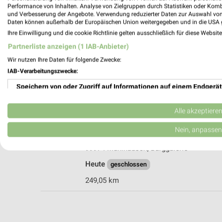
Performance von Inhalten. Analyse von Zielgruppen durch Statistiken oder Kom
und Verbesserung der Angebote. Verwendung reduzierter Daten zur Auswahl von
Daten können außerhalb der Europäischen Union weitergegeben und in die USA 
Ihre Einwilligung und die cookie Richtlinie gelten ausschließlich für diese Websit
Ernsting's family Mühlhausen
Partnerliste anzeigen (1 IAB-Anbieter)
Stätte 10
Wir nutzen Ihre Daten für folgende Zwecke:
99974 Mühlhausen
IAB-Verarbeitungszwecke:
Heute 09:00 - 16:00 Uhr |
Geöffnet
Speichern von oder Zugriff auf Informationen auf einem Endgerät
249,20 km
Verwendung reduzierter Daten zur Auswahl von Werbeanzeigen
Alle akzeptiere
Woolworth Mühlhausen, Burggalerie
Erstellung von Profilen für personalisierte Werbung
Nein, anpassen
An der Burg 25
Verwendung von Profilen zur Auswahl personalisierter Werbung
99974 Mühlhausen, Burggalerie
Heute
geschlossen
Erstellung von Profilen zur Personalisierung von Inhalten
249,05 km
Verwendung von Profilen zur Auswahl personalisierter Inhalte
Messung der Werbeleistung