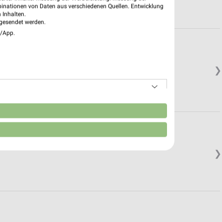
binationen von Daten aus verschiedenen Quellen. Entwicklung
 Inhalten.
gesendet werden.
e/App.
❯
n
❯