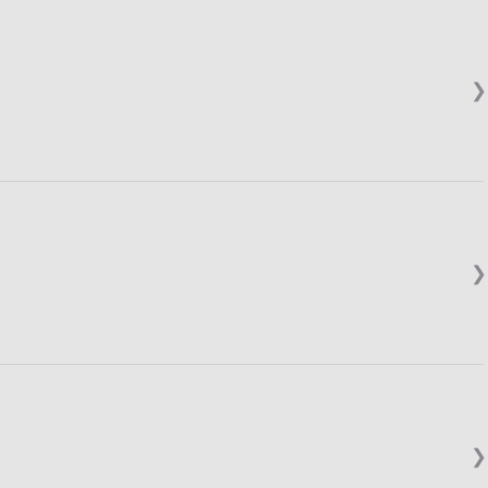
❯
❯
❯