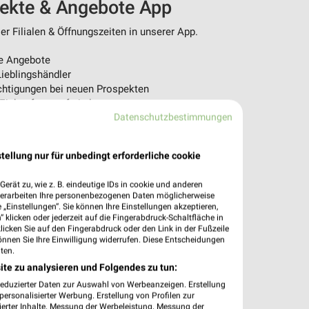
pekte & Angebote App
r Filialen & Öffnungszeiten in unserer App.
e Angebote
ieblingshändler
htigungen bei neuen Prospekten
 Einkauf stressfrei planen
Datenschutzbestimmungen
 App jetzt laden oder QR-Code scannen.
tellung nur für unbedingt erforderliche cookie
erät zu, wie z. B. eindeutige IDs in cookie und anderen
verarbeiten Ihre personenbezogenen Daten möglicherweise
„Einstellungen“. Sie können Ihre Einstellungen akzeptieren,
 klicken oder jederzeit auf die Fingerabdruck-Schaltfläche in
klicken Sie auf den Fingerabdruck oder den Link in der Fußzeile
önnen Sie Ihre Einwilligung widerrufen. Diese Entscheidungen
ten.
ite zu analysieren und Folgendes zu tun:
reduzierter Daten zur Auswahl von Werbeanzeigen. Erstellung
ersonalisierter Werbung. Erstellung von Profilen zur
ierter Inhalte. Messung der Werbeleistung. Messung der