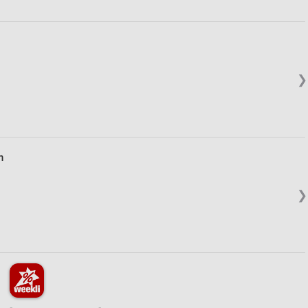
❯
n
❯