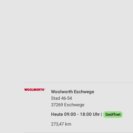
Messung der Performance von Inhalten
Analyse von Zielgruppen durch Statistiken oder Kombinationen 
Quellen
Entwicklung und Verbesserung der Angebote
Verwendung reduzierter Daten zur Auswahl von Inhalten
IAB-Besonderheiten:
Verwendung genauer Standortdaten
Geräte anhand von aktiv angeforderten Informationen identifizie
Nicht-IAB-Verarbeitungszwecke:
Woolworth Eschwege
Notwendig
Stad 46-54
37269 Eschwege
Performance
Heute 09:00 - 18:00 Uhr |
Geöffnet
Funktional
273,47 km
Werbung