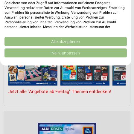
Speichern von oder Zugriff auf Informationen auf einem Endgerät.
Verwendung reduzierter Daten zur Auswahl von Werbeanzeigen. Erstellung
von Profilen für personalisierte Werbung. Verwendung von Profilen zur
Auswahl personalisierter Werbung. Erstellung von Profilen zur
Personalisierung von Inhalten. Verwendung von Profilen zur Auswahl
personalisierter Inhalte. Messung der Werbeleistung. Messung der
Performance von Inhalten. Analyse von Zielgruppen durch Statistiken oder
Kombinationen von Daten aus verschiedenen Quellen. Entwicklung und
Verbesserung der Angebote. Verwendung reduzierter Daten zur Auswahl
Alle akzeptieren
von Inhalten.
Daten können außerhalb der Europäischen Union weitergegeben und in die
Nein, anpassen
USA gesendet werden.
Ihre Einwilligung und die cookie Richtlinie gelten ausschließlich für diese
Website/App.
Partnerliste anzeigen (1 IAB-Anbieter)
Wir nutzen Ihre Daten für folgende Zwecke:
IAB-Verarbeitungszwecke:
Jetzt alle "Angebote ab Freitag" Themen entdecken!
Speichern von oder Zugriff auf Informationen
auf einem Endgerät
Verwendung reduzierter Daten zur Auswahl von
Werbeanzeigen
Erstellung von Profilen für personalisierte