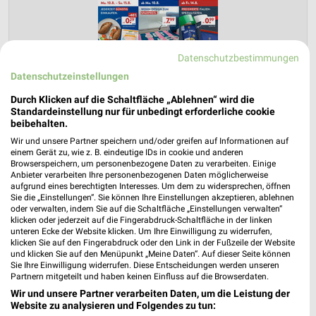
Datenschutzbestimmungen
Datenschutzeinstellungen
Durch Klicken auf die Schaltfläche „Ablehnen“ wird die
Standardeinstellung nur für unbedingt erforderliche cookie
ALDI SÜD Prospekt für Rockenhausen ab
beibehalten.
Mo. den 10.08.
Wir und unsere Partner speichern und/oder greifen auf Informationen auf
einem Gerät zu, wie z. B. eindeutige IDs in cookie und anderen
Gültig von 10. Aug. bis 15. Aug.
Browserspeichern, um personenbezogene Daten zu verarbeiten. Einige
Anbieter verarbeiten Ihre personenbezogenen Daten möglicherweise
📅
Kalendereintrag erstellen
aufgrund eines berechtigten Interesses. Um dem zu widersprechen, öffnen
Sie die „Einstellungen“. Sie können Ihre Einstellungen akzeptieren, ablehnen
oder verwalten, indem Sie auf die Schaltfläche „Einstellungen verwalten“
klicken oder jederzeit auf die Fingerabdruck-Schaltfläche in der linken
PROSPEKT BLÄTTERN
unteren Ecke der Website klicken. Um Ihre Einwilligung zu widerrufen,
klicken Sie auf den Fingerabdruck oder den Link in der Fußzeile der Website
und klicken Sie auf den Menüpunkt „Meine Daten“. Auf dieser Seite können
Sie Ihre Einwilligung widerrufen. Diese Entscheidungen werden unseren
Partnern mitgeteilt und haben keinen Einfluss auf die Browserdaten.
ANGEBOTE AB FREITAG
ANGEBOTE AB DONNERSTAG
ANGEBOTE A
Wir und unsere Partner verarbeiten Daten, um die Leistung der
Website zu analysieren und Folgendes zu tun: