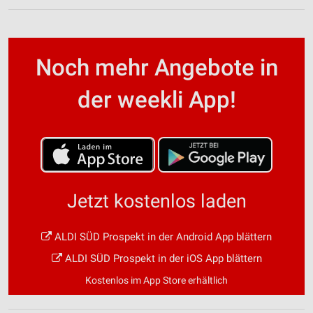
Noch mehr Angebote in
der weekli App!
Jetzt kostenlos laden
ALDI SÜD Prospekt in der Android App blättern
ALDI SÜD Prospekt in der iOS App blättern
Kostenlos im App Store erhältlich