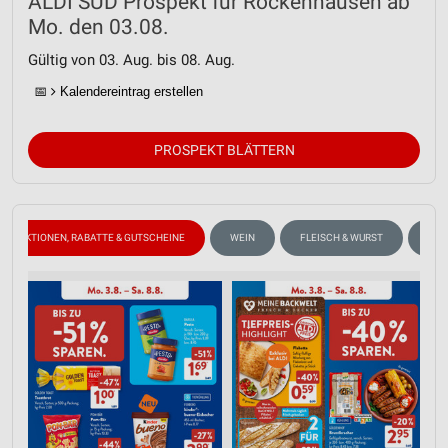
ALDI SÜD Prospekt für Rockenhausen ab
Mo. den 03.08.
Gültig von 03. Aug. bis 08. Aug.
📅
Kalendereintrag erstellen
PROSPEKT BLÄTTERN
AKTIONEN, RABATTE & GUTSCHEINE
WEIN
FLEISCH & WURST
OBS