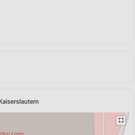
Kaiserslautern
⛶