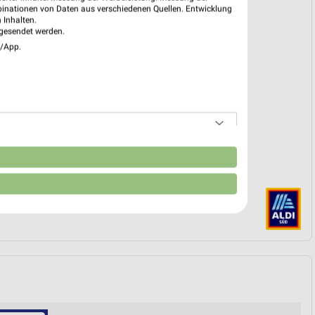
binationen von Daten aus verschiedenen Quellen. Entwicklung
 Inhalten.
gesendet werden.
k
e/App.
 09. Feb. bis 01. Sep.
reintrag erstellen
EKT BLÄTTERN
n