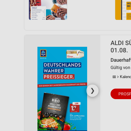
ALDI SÜ
01.08.
Dauerhaf
Gültig von
📅
Kalende
❯
PROSP