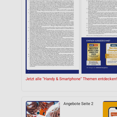
Messung der Performance von Inhalten
Analyse von Zielgruppen durch Statistiken oder Kombinationen 
Quellen
Entwicklung und Verbesserung der Angebote
Verwendung reduzierter Daten zur Auswahl von Inhalten
IAB-Besonderheiten:
Verwendung genauer Standortdaten
Geräte anhand von aktiv angeforderten Informationen identifizie
Nicht-IAB-Verarbeitungszwecke:
Jetzt alle "Handy & Smartphone" Themen entdecken!
Notwendig
Performance
Angebote Seite 2
Funktional
Werbung