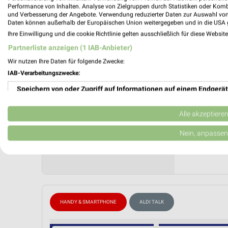
09.02.
Performance von Inhalten. Analyse von Zielgruppen durch Statistiken oder Kom
und Verbesserung der Angebote. Verwendung reduzierter Daten zur Auswahl von
Daten können außerhalb der Europäischen Union weitergegeben und in die USA 
ALDI Tal
Ihre Einwilligung und die cookie Richtlinie gelten ausschließlich für diese Websit
Gültig von
Partnerliste anzeigen (1 IAB-Anbieter)
📅
Kalende
Wir nutzen Ihre Daten für folgende Zwecke:
IAB-Verarbeitungszwecke:
❯
PROSP
Speichern von oder Zugriff auf Informationen auf einem Endgerät
Verwendung reduzierter Daten zur Auswahl von Werbeanzeigen
Alle akzeptiere
Erstellung von Profilen für personalisierte Werbung
Nein, anpassen
Verwendung von Profilen zur Auswahl personalisierter Werbung
Erstellung von Profilen zur Personalisierung von Inhalten
Verwendung von Profilen zur Auswahl personalisierter Inhalte
HANDY & SMARTPHONE
ALDI TALK
Messung der Werbeleistung