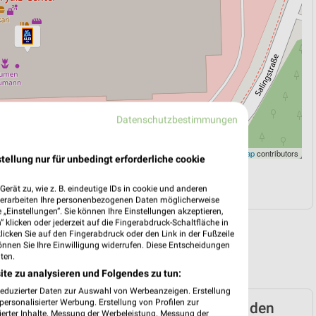
Datenschutzbestimmungen
Leaflet
|
©
OpenStreetMap
contributors
tellung nur für unbedingt erforderliche cookie
N
NAVIGATION MIT GOOGLE/IOS MAPS
erät zu, wie z. B. eindeutige IDs in cookie und anderen
verarbeiten Ihre personenbezogenen Daten möglicherweise
„Einstellungen“. Sie können Ihre Einstellungen akzeptieren,
 klicken oder jederzeit auf die Fingerabdruck-Schaltfläche in
klicken Sie auf den Fingerabdruck oder den Link in der Fußzeile
önnen Sie Ihre Einwilligung widerrufen. Diese Entscheidungen
ten.
ite zu analysieren und Folgendes zu tun:
reduzierter Daten zur Auswahl von Werbeanzeigen. Erstellung
ersonalisierter Werbung. Erstellung von Profilen zur
D Prospekt für Kaiserslautern ab Mo. den
ierter Inhalte. Messung der Werbeleistung. Messung der