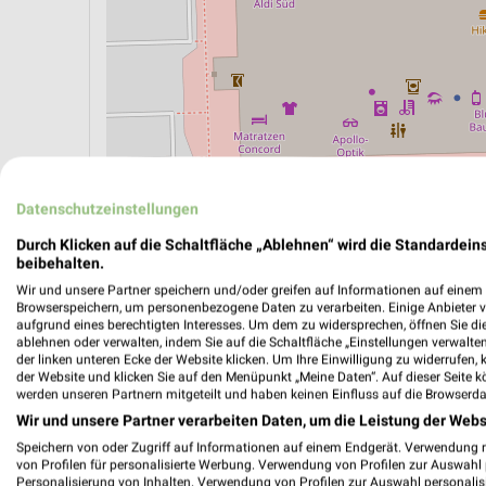
Datenschutzeinstellungen
Durch Klicken auf die Schaltfläche „Ablehnen“ wird die Standardeins
beibehalten.
ÖPNV ANZEIGEN
LADESÄULEN ANZEIGE
Wir und unsere Partner speichern und/oder greifen auf Informationen auf einem G
Browserspeichern, um personenbezogene Daten zu verarbeiten. Einige Anbieter 
aufgrund eines berechtigten Interesses. Um dem zu widersprechen, öffnen Sie die 
ablehnen oder verwalten, indem Sie auf die Schaltfläche „Einstellungen verwalten“
der linken unteren Ecke der Website klicken. Um Ihre Einwilligung zu widerrufen, 
Aktuelle Angebote in dieser Filiale
der Website und klicken Sie auf den Menüpunkt „Meine Daten“. Auf dieser Seite k
Anzahl Prospekte: 6
werden unseren Partnern mitgeteilt und haben keinen Einfluss auf die Browserda
Letztes Prospektupdate: vor 6 Stunden
Wir und unsere Partner verarbeiten Daten, um die Leistung der Webs
Speichern von oder Zugriff auf Informationen auf einem Endgerät. Verwendung 
von Profilen für personalisierte Werbung. Verwendung von Profilen zur Auswahl p
ALDI SÜ
Personalisierung von Inhalten. Verwendung von Profilen zur Auswahl personalis