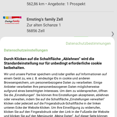
562,86 km • Angebote: 1 Prospekt
Ernsting's family Zell
Zur alten Schanze 1
56856 Zell
❯
Heute 09:00 - 18:00 Uhr |
Geöffnet
Datenschutzbestimmungen
515,01 km
Datenschutzeinstellungen
Durch Klicken auf die Schaltfläche „Ablehnen“ wird die
Ernsting's family Idar-Oberstein
Standardeinstellung nur für unbedingt erforderliche cookie
beibehalten.
Hauptstraße 355a
Wir und unsere Partner speichern und/oder greifen auf Informationen auf
55743 Idar-Oberstein
❯
einem Gerät zu, wie z. B. eindeutige IDs in cookie und anderen
Browserspeichern, um personenbezogene Daten zu verarbeiten. Einige
Heute 09:00 - 16:00 Uhr |
Geöffnet
Anbieter verarbeiten Ihre personenbezogenen Daten möglicherweise
aufgrund eines berechtigten Interesses. Um dem zu widersprechen, öffnen
527,39 km
Sie die „Einstellungen“. Sie können Ihre Einstellungen akzeptieren, ablehnen
oder verwalten, indem Sie auf die Schaltfläche „Einstellungen verwalten“
klicken oder jederzeit auf die Fingerabdruck-Schaltfläche in der linken
Woolworth Idar Oberstein
unteren Ecke der Website klicken. Um Ihre Einwilligung zu widerrufen,
klicken Sie auf den Fingerabdruck oder den Link in der Fußzeile der Website
Hauptstr. 357
und klicken Sie auf den Menüpunkt „Meine Daten“. Auf dieser Seite können