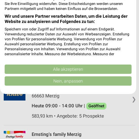
55743 Idar Oberstein
Sie Ihre Einwilligung widerrufen. Diese Entscheidungen werden unseren
❯
Partnern mitgeteilt und haben keinen Einfluss auf die Browserdaten.
Heute 09:00 - 16:00 Uhr |
Geöffnet
Wir und unsere Partner verarbeiten Daten, um die Leistung der
Website zu analysieren und Folgendes zu tun:
527,39 km
Speichern von oder Zugriff auf Informationen auf einem Endgerät.
Verwendung reduzierter Daten zur Auswahl von Werbeanzeigen. Erstellung
von Profilen für personalisierte Werbung. Verwendung von Profilen zur
Woolworth Schmelz
Auswahl personalisierter Werbung. Erstellung von Profilen zur
Franz-Birrringer-Straße 27
Personalisierung von Inhalten. Verwendung von Profilen zur Auswahl
❯
66839 Schmelz
personalisierter Inhalte. Messung der Werbeleistung. Messung der
Performance von Inhalten. Analyse von Zielgruppen durch Statistiken oder
571,22 km
Kombinationen von Daten aus verschiedenen Quellen. Entwicklung und
Verbesserung der Angebote. Verwendung reduzierter Daten zur Auswahl
Alle akzeptieren
von Inhalten.
Daten können außerhalb der Europäischen Union weitergegeben und in die
Nein, anpassen
Tchibo Filiale Merzig
USA gesendet werden.
Poststrasse 31
Ihre Einwilligung und die cookie Richtlinie gelten ausschließlich für diese
Website/App.
66663 Merzig
❯
Partnerliste anzeigen (1 IAB-Anbieter)
Heute 09:00 - 14:00 Uhr |
Geöffnet
Wir nutzen Ihre Daten für folgende Zwecke:
583,93 km • Angebote: 5 Prospekte
IAB-Verarbeitungszwecke:
Speichern von oder Zugriff auf Informationen
auf einem Endgerät
Ernsting's family Merzig