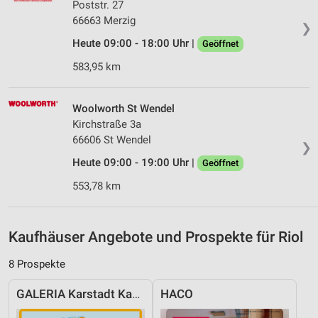
Poststr. 27
Verwendung reduzierter Daten zur Auswahl von
66663 Merzig
❯
Werbeanzeigen
Heute 09:00 - 18:00 Uhr |
Geöffnet
Erstellung von Profilen für personalisierte
583,95 km
Werbung
Verwendung von Profilen zur Auswahl
Woolworth St Wendel
personalisierter Werbung
Kirchstraße 3a
66606 St Wendel
Erstellung von Profilen zur Personalisierung
❯
von Inhalten
Heute 09:00 - 19:00 Uhr |
Geöffnet
Verwendung von Profilen zur Auswahl
553,78 km
personalisierter Inhalte
Messung der Werbeleistung
Kaufhäuser Angebote und Prospekte für Riol
Messung der Performance von Inhalten
8 Prospekte
Analyse von Zielgruppen durch Statistiken oder
GALERIA Karstadt Kaufhof
HACO
Kombinationen von Daten aus verschiedenen
Quellen