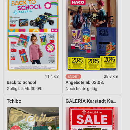
Entwicklung und Verbesserung der Angebote
Verwendung reduzierter Daten zur Auswahl von
Inhalten
IAB-Besonderheiten:
Verwendung genauer Standortdaten
Geräte anhand von aktiv angeforderten
Informationen identifizieren
Nicht-IAB-Verarbeitungszwecke:
11,4 km
28,8 km
Notwendig
Back to School
Angebote ab 03.08.
Gültig bis Mi. 30.09.
Noch heute gültig
Performance
Tchibo
GALERIA Karstadt Kaufhof
Funktional
Werbung