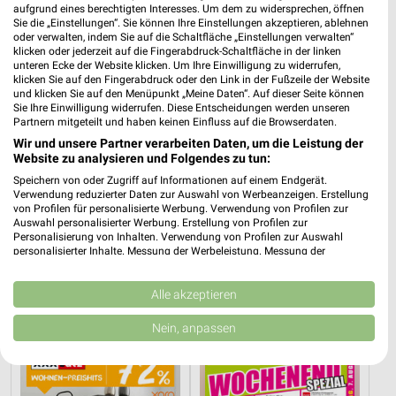
aufgrund eines berechtigten Interesses. Um dem zu widersprechen, öffnen
Sie die „Einstellungen“. Sie können Ihre Einstellungen akzeptieren, ablehnen
oder verwalten, indem Sie auf die Schaltfläche „Einstellungen verwalten“
klicken oder jederzeit auf die Fingerabdruck-Schaltfläche in der linken
unteren Ecke der Website klicken. Um Ihre Einwilligung zu widerrufen,
klicken Sie auf den Fingerabdruck oder den Link in der Fußzeile der Website
und klicken Sie auf den Menüpunkt „Meine Daten“. Auf dieser Seite können
Sie Ihre Einwilligung widerrufen. Diese Entscheidungen werden unseren
Partnern mitgeteilt und haben keinen Einfluss auf die Browserdaten.
Wir und unsere Partner verarbeiten Daten, um die Leistung der
Website zu analysieren und Folgendes zu tun:
Speichern von oder Zugriff auf Informationen auf einem Endgerät.
Verwendung reduzierter Daten zur Auswahl von Werbeanzeigen. Erstellung
von Profilen für personalisierte Werbung. Verwendung von Profilen zur
Auswahl personalisierter Werbung. Erstellung von Profilen zur
Personalisierung von Inhalten. Verwendung von Profilen zur Auswahl
personalisierter Inhalte. Messung der Werbeleistung. Messung der
27,6 km
27,6 km
Performance von Inhalten. Analyse von Zielgruppen durch Statistiken oder
Bis zu 62% in diesem prospekt
NR. 1 Beim Preis
Kombinationen von Daten aus verschiedenen Quellen. Entwicklung und
Noch heute gültig
Noch heute gültig
Verbesserung der Angebote. Verwendung reduzierter Daten zur Auswahl
Alle akzeptieren
von Inhalten.
Daten können außerhalb der Europäischen Union weitergegeben und in die
XXXLutz
NORMA
Nein, anpassen
USA gesendet werden.
Ihre Einwilligung und die cookie Richtlinie gelten ausschließlich für diese
Website/App.
Partnerliste anzeigen (1 IAB-Anbieter)