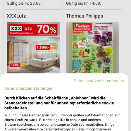
Gültig bis Fr. 28.08.
Gültig bis Fr. 14.08.
XXXLutz
Thomas Philipps
Datenschutzbestimmungen
Datenschutzeinstellungen
Durch Klicken auf die Schaltfläche „Ablehnen“ wird die
27,6 km
5,2 km
Standardeinstellung nur für unbedingt erforderliche cookie
beibehalten.
Schlafzimmer Spezial
Angebote ab 03.08.
Noch heute gültig
Noch morgen gültig
Wir und unsere Partner speichern und/oder greifen auf Informationen auf
einem Gerät zu, wie z. B. eindeutige IDs in cookie und anderen
Browserspeichern, um personenbezogene Daten zu verarbeiten. Einige
XXXLutz
XXXLutz
Anbieter verarbeiten Ihre personenbezogenen Daten möglicherweise