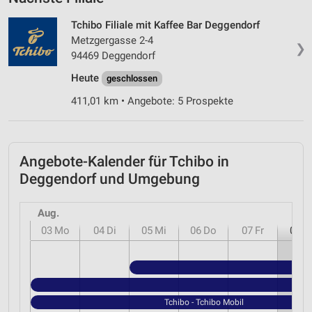
Tchibo Filiale mit Kaffee Bar Deggendorf
Metzgergasse 2-4
❯
94469 Deggendorf
Heute
geschlossen
411,01 km • Angebote: 5 Prospekte
Angebote-Kalender für Tchibo in
Deggendorf und Umgebung
Aug.
03
Mo
04
Di
05
Mi
06
Do
07
Fr
08
S
Tchibo - Tchibo Mobil