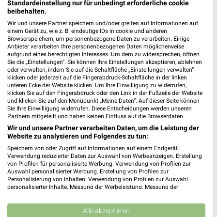
Standardeinstellung nur für unbedingt erforderliche cookie
AKTIONEN, RABATTE & GUTSCHEINE
HANDY & SMARTPHONE
beibehalten.
Wir und unsere Partner speichern und/oder greifen auf Informationen auf
einem Gerät zu, wie z. B. eindeutige IDs in cookie und anderen
Browserspeichern, um personenbezogene Daten zu verarbeiten. Einige
Anbieter verarbeiten Ihre personenbezogenen Daten möglicherweise
aufgrund eines berechtigten Interesses. Um dem zu widersprechen, öffnen
Sie die „Einstellungen“. Sie können Ihre Einstellungen akzeptieren, ablehnen
oder verwalten, indem Sie auf die Schaltfläche „Einstellungen verwalten“
klicken oder jederzeit auf die Fingerabdruck-Schaltfläche in der linken
unteren Ecke der Website klicken. Um Ihre Einwilligung zu widerrufen,
klicken Sie auf den Fingerabdruck oder den Link in der Fußzeile der Website
und klicken Sie auf den Menüpunkt „Meine Daten“. Auf dieser Seite können
Sie Ihre Einwilligung widerrufen. Diese Entscheidungen werden unseren
Partnern mitgeteilt und haben keinen Einfluss auf die Browserdaten.
Wir und unsere Partner verarbeiten Daten, um die Leistung der
Website zu analysieren und Folgendes zu tun:
Speichern von oder Zugriff auf Informationen auf einem Endgerät.
Verwendung reduzierter Daten zur Auswahl von Werbeanzeigen. Erstellung
von Profilen für personalisierte Werbung. Verwendung von Profilen zur
Auswahl personalisierter Werbung. Erstellung von Profilen zur
Personalisierung von Inhalten. Verwendung von Profilen zur Auswahl
personalisierter Inhalte. Messung der Werbeleistung. Messung der
Performance von Inhalten. Analyse von Zielgruppen durch Statistiken oder
Kombinationen von Daten aus verschiedenen Quellen. Entwicklung und
Verbesserung der Angebote. Verwendung reduzierter Daten zur Auswahl
Alle akzeptieren