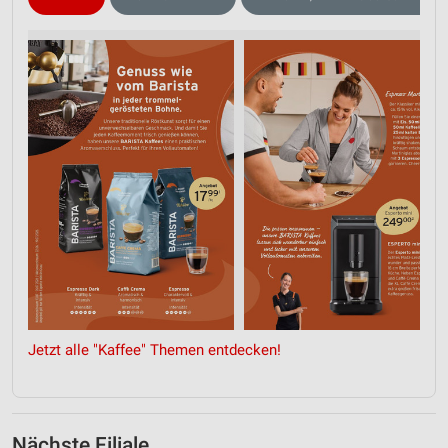
Nicht-IAB-Verarbeitungszwecke:
Notwendig
Performance
Funktional
Werbung
Jetzt alle "Kaffee" Themen entdecken!
Nächste Filiale