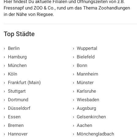
Hier findest Du aktuelle Filialen und Öffnungszeiten von z.B.
Fressnapf und ZOO & Co., rund um das Thema Zoohandlungen
in der Nähe von Riegsee.
Top Städte
›
Berlin
›
Wuppertal
›
Hamburg
›
Bielefeld
›
München
›
Bonn
›
Köln
›
Mannheim
›
Frankfurt (Main)
›
Münster
›
Stuttgart
›
Karlsruhe
›
Dortmund
›
Wiesbaden
›
Düsseldorf
›
Augsburg
›
Essen
›
Gelsenkirchen
›
Bremen
›
Aachen
›
Hannover
›
Mönchengladbach