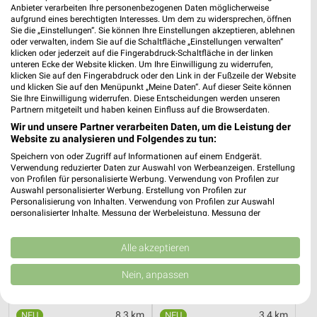
Anbieter verarbeiten Ihre personenbezogenen Daten möglicherweise
aufgrund eines berechtigten Interesses. Um dem zu widersprechen, öffnen
Sie die „Einstellungen“. Sie können Ihre Einstellungen akzeptieren, ablehnen
oder verwalten, indem Sie auf die Schaltfläche „Einstellungen verwalten“
8,3 km
0,4 km
klicken oder jederzeit auf die Fingerabdruck-Schaltfläche in der linken
Angebote ab 08.08.
Angebote ab 17.08.
unteren Ecke der Website klicken. Um Ihre Einwilligung zu widerrufen,
Gültig bis Fr. 14.08.
Gültig ab Mo. 17.08.
klicken Sie auf den Fingerabdruck oder den Link in der Fußzeile der Website
und klicken Sie auf den Menüpunkt „Meine Daten“. Auf dieser Seite können
Sie Ihre Einwilligung widerrufen. Diese Entscheidungen werden unseren
Kaufland
PENNY
Partnern mitgeteilt und haben keinen Einfluss auf die Browserdaten.
Wir und unsere Partner verarbeiten Daten, um die Leistung der
Website zu analysieren und Folgendes zu tun:
Speichern von oder Zugriff auf Informationen auf einem Endgerät.
Verwendung reduzierter Daten zur Auswahl von Werbeanzeigen. Erstellung
von Profilen für personalisierte Werbung. Verwendung von Profilen zur
Auswahl personalisierter Werbung. Erstellung von Profilen zur
Personalisierung von Inhalten. Verwendung von Profilen zur Auswahl
personalisierter Inhalte. Messung der Werbeleistung. Messung der
Performance von Inhalten. Analyse von Zielgruppen durch Statistiken oder
Kombinationen von Daten aus verschiedenen Quellen. Entwicklung und
Verbesserung der Angebote. Verwendung reduzierter Daten zur Auswahl
Alle akzeptieren
von Inhalten.
Daten können außerhalb der Europäischen Union weitergegeben und in die
Nein, anpassen
USA gesendet werden.
Ihre Einwilligung und die cookie Richtlinie gelten ausschließlich für diese
Website/App.
8,3 km
3,4 km