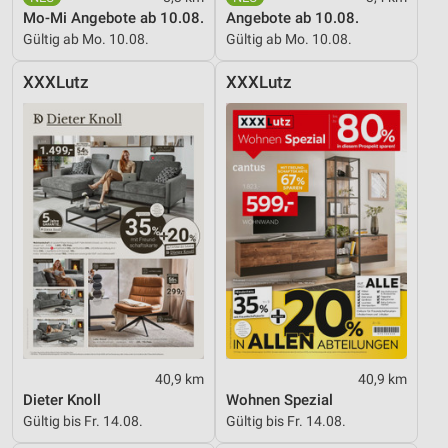
Partnerliste anzeigen (1 IAB-Anbieter)
Mo-Mi Angebote ab 10.08.
Angebote ab 10.08.
Gültig ab Mo. 10.08.
Gültig ab Mo. 10.08.
Wir nutzen Ihre Daten für folgende Zwecke:
IAB-Verarbeitungszwecke:
XXXLutz
XXXLutz
Speichern von oder Zugriff auf Informationen
auf einem Endgerät
Verwendung reduzierter Daten zur Auswahl von
Werbeanzeigen
Erstellung von Profilen für personalisierte
Werbung
Verwendung von Profilen zur Auswahl
personalisierter Werbung
Erstellung von Profilen zur Personalisierung
von Inhalten
40,9 km
40,9 km
Verwendung von Profilen zur Auswahl
Dieter Knoll
Wohnen Spezial
personalisierter Inhalte
Gültig bis Fr. 14.08.
Gültig bis Fr. 14.08.
Messung der Werbeleistung