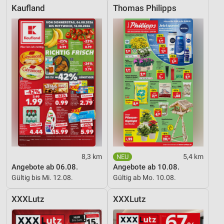
Kaufland
Thomas Philipps
Messung der Performance von Inhalten
Analyse von Zielgruppen durch Statistiken oder
Kombinationen von Daten aus verschiedenen
Quellen
Entwicklung und Verbesserung der Angebote
Verwendung reduzierter Daten zur Auswahl von
Inhalten
IAB-Besonderheiten:
Verwendung genauer Standortdaten
8,3 km
5,4 km
Geräte anhand von aktiv angeforderten
Informationen identifizieren
Angebote ab 06.08.
Angebote ab 10.08.
Gültig bis Mi. 12.08.
Gültig ab Mo. 10.08.
Nicht-IAB-Verarbeitungszwecke:
Notwendig
XXXLutz
XXXLutz
Performance