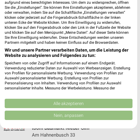
aufgrund eines berechtigten Interesses. Um dem zu widersprechen, öffnen
520,67 km • Angebote: 1 Prospekt
Sie die „Einstellungen“. Sie können Ihre Einstellungen akzeptieren, ablehnen
oder verwalten, indem Sie auf die Schaltfläche „Einstellungen verwalten“
klicken oder jederzeit auf die Fingerabdruck-Schaltfläche in der linken
unteren Ecke der Website klicken. Um Ihre Einwilligung zu widerrufen,
Globus Baumarkt Zell
klicken Sie auf den Fingerabdruck oder den Link in der Fußzeile der Website
Auf dem Barl
und klicken Sie auf den Menüpunkt „Meine Daten“. Auf dieser Seite können
56856 Zell
Sie Ihre Einwilligung widerrufen. Diese Entscheidungen werden unseren
❯
Partnern mitgeteilt und haben keinen Einfluss auf die Browserdaten.
Heute 09:00 - 20:00 Uhr |
Öffnet in 11 Min.
Wir und unsere Partner verarbeiten Daten, um die Leistung der
Website zu analysieren und Folgendes zu tun:
514,89 km
Speichern von oder Zugriff auf Informationen auf einem Endgerät.
Verwendung reduzierter Daten zur Auswahl von Werbeanzeigen. Erstellung
von Profilen für personalisierte Werbung. Verwendung von Profilen zur
toom Baumarkt Taunusstein
Auswahl personalisierter Werbung. Erstellung von Profilen zur
Röderweg 34
Personalisierung von Inhalten. Verwendung von Profilen zur Auswahl
personalisierter Inhalte. Messung der Werbeleistung. Messung der
65232 Taunusstein
❯
Performance von Inhalten. Analyse von Zielgruppen durch Statistiken oder
Kombinationen von Daten aus verschiedenen Quellen. Entwicklung und
Heute 08:00 - 20:00 Uhr |
Geöffnet
Verbesserung der Angebote. Verwendung reduzierter Daten zur Auswahl
Alle akzeptieren
von Inhalten.
450,78 km • Angebote: 1 Prospekt
Daten können außerhalb der Europäischen Union weitergegeben und in die
Nein, anpassen
USA gesendet werden.
Ihre Einwilligung und die cookie Richtlinie gelten ausschließlich für diese
toom Baumarkt Nieder-Olm
Website/App.
Am Hahnenbusch 33
Partnerliste anzeigen (1 IAB-Anbieter)