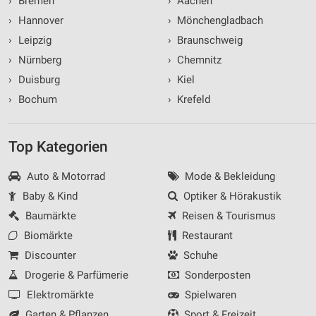
›
Bremen
›
Aachen
›
Hannover
›
Mönchengladbach
›
Leipzig
›
Braunschweig
›
Nürnberg
›
Chemnitz
›
Duisburg
›
Kiel
›
Bochum
›
Krefeld
Top Kategorien
Auto & Motorrad
Mode & Bekleidung
Baby & Kind
Optiker & Hörakustik
Baumärkte
Reisen & Tourismus
Biomärkte
Restaurant
Discounter
Schuhe
Drogerie & Parfümerie
Sonderposten
Elektromärkte
Spielwaren
Garten & Pflanzen
Sport & Freizeit