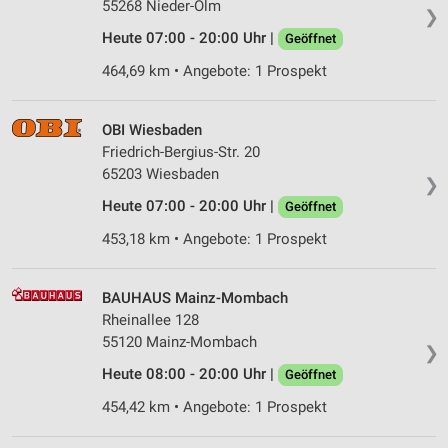
55268 Nieder-Olm
❯
Wir nutzen Ihre Daten für folgende Zwecke:
Heute 07:00 - 20:00 Uhr |
Geöffnet
IAB-Verarbeitungszwecke:
464,69 km • Angebote: 1 Prospekt
Speichern von oder Zugriff auf Informationen
auf einem Endgerät
OBI Wiesbaden
Verwendung reduzierter Daten zur Auswahl von
Werbeanzeigen
Friedrich-Bergius-Str. 20
65203 Wiesbaden
❯
Erstellung von Profilen für personalisierte
Heute 07:00 - 20:00 Uhr |
Geöffnet
Werbung
453,18 km • Angebote: 1 Prospekt
Verwendung von Profilen zur Auswahl
personalisierter Werbung
BAUHAUS Mainz-Mombach
Erstellung von Profilen zur Personalisierung
Rheinallee 128
von Inhalten
55120 Mainz-Mombach
❯
Verwendung von Profilen zur Auswahl
Heute 08:00 - 20:00 Uhr |
Geöffnet
personalisierter Inhalte
454,42 km • Angebote: 1 Prospekt
Messung der Werbeleistung