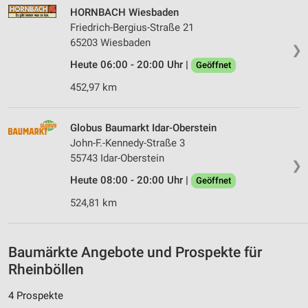
Messung der Performance von Inhalten
HORNBACH Wiesbaden
Friedrich-Bergius-Straße 21
Analyse von Zielgruppen durch Statistiken oder
65203 Wiesbaden
❯
Kombinationen von Daten aus verschiedenen
Quellen
Heute 06:00 - 20:00 Uhr |
Geöffnet
452,97 km
Entwicklung und Verbesserung der Angebote
Verwendung reduzierter Daten zur Auswahl von
Globus Baumarkt Idar-Oberstein
Inhalten
John-F.-Kennedy-Straße 3
IAB-Besonderheiten:
55743 Idar-Oberstein
❯
Verwendung genauer Standortdaten
Heute 08:00 - 20:00 Uhr |
Geöffnet
524,81 km
Geräte anhand von aktiv angeforderten
Informationen identifizieren
Nicht-IAB-Verarbeitungszwecke:
Baumärkte Angebote und Prospekte für
Notwendig
Rheinböllen
Performance
4 Prospekte