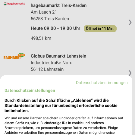
hagebaumarkt Treis-Karden
Am Laach 21
56253 Treis-Karden
❯
Heute 09:00 - 19:00 Uhr |
Öffnet in 11 Min.
498,51 km
Globus Baumarkt Lahnstein
Industriestraße Nord
56112 Lahnstein
❯
Heute 08:00 - 20:00 Uhr |
Geöffnet
Datenschutzbestimmungen
470,69 km
Datenschutzeinstellungen
Durch Klicken auf die Schaltfläche „Ablehnen“ wird die
Standardeinstellung nur für unbedingt erforderliche cookie
OBI Idar-Oberstein
beibehalten.
Zur Rothheck 1
Wir und unsere Partner speichern und/oder greifen auf Informationen auf
55743 Idar-Oberstein
❯
einem Gerät zu, wie z. B. eindeutige IDs in cookie und anderen
Browserspeichern, um personenbezogene Daten zu verarbeiten. Einige
Heute 08:00 - 20:00 Uhr |
Geöffnet
Anbieter verarbeiten Ihre personenbezogenen Daten möglicherweise