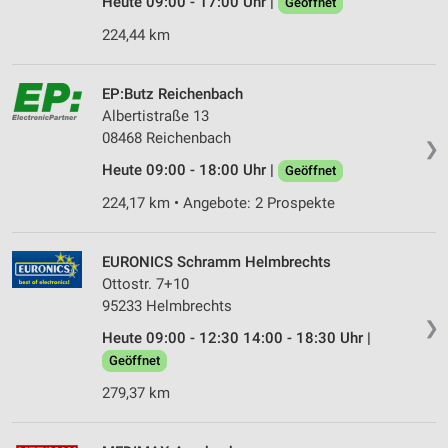
Heute 09:00 - 17:00 Uhr |
Wir nutzen Ihre Daten für folgende Zwecke:
Geöffnet
IAB-Verarbeitungszwecke:
224,44 km
Speichern von oder Zugriff auf Informationen
auf einem Endgerät
EP:Butz Reichenbach
Verwendung reduzierter Daten zur Auswahl von
Albertistraße 13
Werbeanzeigen
08468 Reichenbach
❯
Heute 09:00 - 18:00 Uhr |
Erstellung von Profilen für personalisierte
Geöffnet
Werbung
224,17 km • Angebote: 2 Prospekte
Verwendung von Profilen zur Auswahl
personalisierter Werbung
EURONICS Schramm Helmbrechts
Ottostr. 7+10
Erstellung von Profilen zur Personalisierung
von Inhalten
95233 Helmbrechts
❯
Heute 09:00 - 12:30 14:00 - 18:30 Uhr |
Verwendung von Profilen zur Auswahl
Geöffnet
personalisierter Inhalte
279,37 km
Messung der Werbeleistung
Messung der Performance von Inhalten