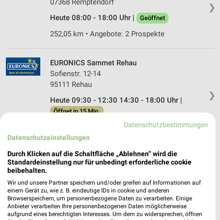
07368 Remptendorf
❯
Heute 08:00 - 18:00 Uhr |
Geöffnet
252,05 km • Angebote: 2 Prospekte
EURONICS Sammet Rehau
Sofienstr. 12-14
95111 Rehau
❯
Heute 09:30 - 12:30 14:30 - 18:00 Uhr |
Öffnet in 15 Min.
Datenschutzbestimmungen
270,15 km
Datenschutzeinstellungen
Durch Klicken auf die Schaltfläche „Ablehnen“ wird die
EP:K&amp;K Electro Greiz
Standardeinstellung nur für unbedingt erforderliche cookie
Carolinenstr. 10
beibehalten.
07973 Greiz
❯
Wir und unsere Partner speichern und/oder greifen auf Informationen auf
einem Gerät zu, wie z. B. eindeutige IDs in cookie und anderen
Heute 09:00 - 18:00 Uhr |
Geöffnet
Browserspeichern, um personenbezogene Daten zu verarbeiten. Einige
Anbieter verarbeiten Ihre personenbezogenen Daten möglicherweise
223,60 km • Angebote: 2 Prospekte
aufgrund eines berechtigten Interesses. Um dem zu widersprechen, öffnen