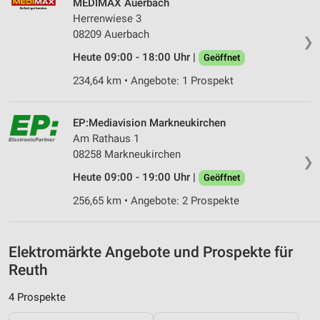
MEDIMAX Auerbach
Herrenwiese 3
Analyse von Zielgruppen durch Statistiken oder
08209 Auerbach
Kombinationen von Daten aus verschiedenen
❯
Quellen
Heute 09:00 - 18:00 Uhr |
Geöffnet
Entwicklung und Verbesserung der Angebote
234,64 km • Angebote: 1 Prospekt
Verwendung reduzierter Daten zur Auswahl von
Inhalten
EP:Mediavision Markneukirchen
Am Rathaus 1
IAB-Besonderheiten:
08258 Markneukirchen
❯
Verwendung genauer Standortdaten
Heute 09:00 - 19:00 Uhr |
Geöffnet
Geräte anhand von aktiv angeforderten
256,65 km • Angebote: 2 Prospekte
Informationen identifizieren
Nicht-IAB-Verarbeitungszwecke:
Elektromärkte Angebote und Prospekte für
Notwendig
Reuth
Performance
4 Prospekte
Funktional