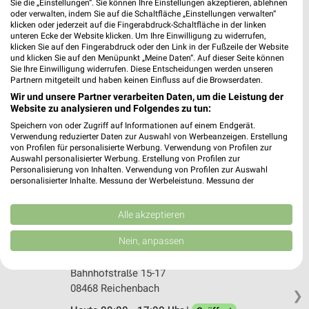
Sie die „Einstellungen“. Sie können Ihre Einstellungen akzeptieren, ablehnen
oder verwalten, indem Sie auf die Schaltfläche „Einstellungen verwalten“
klicken oder jederzeit auf die Fingerabdruck-Schaltfläche in der linken
EP:K &amp; K City Sound Greiz
unteren Ecke der Website klicken. Um Ihre Einwilligung zu widerrufen,
Am Puschkinplatz 8
klicken Sie auf den Fingerabdruck oder den Link in der Fußzeile der Website
07973 Greiz
und klicken Sie auf den Menüpunkt „Meine Daten“. Auf dieser Seite können
❯
Sie Ihre Einwilligung widerrufen. Diese Entscheidungen werden unseren
Heute 09:00 - 18:00 Uhr |
Geöffnet
Partnern mitgeteilt und haben keinen Einfluss auf die Browserdaten.
Wir und unsere Partner verarbeiten Daten, um die Leistung der
223,28 km • Angebote: 2 Prospekte
Website zu analysieren und Folgendes zu tun:
Speichern von oder Zugriff auf Informationen auf einem Endgerät.
Verwendung reduzierter Daten zur Auswahl von Werbeanzeigen. Erstellung
mx-systems Falkenstein
von Profilen für personalisierte Werbung. Verwendung von Profilen zur
Schloßstr. 25
Auswahl personalisierter Werbung. Erstellung von Profilen zur
Personalisierung von Inhalten. Verwendung von Profilen zur Auswahl
08223 Falkenstein
❯
personalisierter Inhalte. Messung der Werbeleistung. Messung der
Performance von Inhalten. Analyse von Zielgruppen durch Statistiken oder
Heute 09:00 - 18:00 Uhr |
Geöffnet
Kombinationen von Daten aus verschiedenen Quellen. Entwicklung und
Verbesserung der Angebote. Verwendung reduzierter Daten zur Auswahl
Alle akzeptieren
238,55 km
von Inhalten.
Daten können außerhalb der Europäischen Union weitergegeben und in die
Nein, anpassen
USA gesendet werden.
expert Reichenbach
Ihre Einwilligung und die cookie Richtlinie gelten ausschließlich für diese
Bahnhofstraße 15-17
Website/App.
08468 Reichenbach
Partnerliste anzeigen (1 IAB-Anbieter)
❯