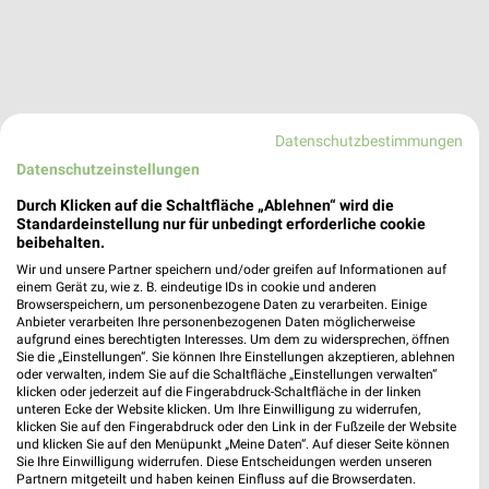
Datenschutzbestimmungen
Kaufland Reichenbach
Datenschutzeinstellungen
Zwickauer Straße 128
Durch Klicken auf die Schaltfläche „Ablehnen“ wird die
08468 Reichenbach
❯
Standardeinstellung nur für unbedingt erforderliche cookie
beibehalten.
Heute 07:00 - 22:00 Uhr |
Geschlossen
Wir und unsere Partner speichern und/oder greifen auf Informationen auf
223,27 km • Angebote: 2 Prospekte
einem Gerät zu, wie z. B. eindeutige IDs in cookie und anderen
Browserspeichern, um personenbezogene Daten zu verarbeiten. Einige
Anbieter verarbeiten Ihre personenbezogenen Daten möglicherweise
aufgrund eines berechtigten Interesses. Um dem zu widersprechen, öffnen
Kaufland Zeulenroda
Sie die „Einstellungen“. Sie können Ihre Einstellungen akzeptieren, ablehnen
Aumaische Straße 27/29
oder verwalten, indem Sie auf die Schaltfläche „Einstellungen verwalten“
klicken oder jederzeit auf die Fingerabdruck-Schaltfläche in der linken
07937 Zeulenroda
❯
unteren Ecke der Website klicken. Um Ihre Einwilligung zu widerrufen,
klicken Sie auf den Fingerabdruck oder den Link in der Fußzeile der Website
Heute 07:00 - 22:00 Uhr |
Geschlossen
und klicken Sie auf den Menüpunkt „Meine Daten“. Auf dieser Seite können
Sie Ihre Einwilligung widerrufen. Diese Entscheidungen werden unseren
229,96 km • Angebote: 2 Prospekte
Partnern mitgeteilt und haben keinen Einfluss auf die Browserdaten.