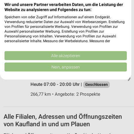
Wir und unsere Partner verarbeiten Daten, um die Leistung der
Website zu analysieren und Folgendes zu tun:
Kaufland Schleiz
Speichern von oder Zugriff auf Informationen auf einem Endgerät.
Oettersdorfer Straße 40
Verwendung reduzierter Daten zur Auswahl von Werbeanzeigen. Erstellung
07907 Schleiz
❯
von Profilen für personalisierte Werbung. Verwendung von Profilen zur
Auswahl personalisierter Werbung. Erstellung von Profilen zur
Heute 07:00 - 21:00 Uhr |
Geschlossen
Personalisierung von Inhalten. Verwendung von Profilen zur Auswahl
personalisierter Inhalte. Messung der Werbeleistung. Messung der
241,27 km • Angebote: 2 Prospekte
Performance von Inhalten. Analyse von Zielgruppen durch Statistiken oder
Kombinationen von Daten aus verschiedenen Quellen. Entwicklung und
Verbesserung der Angebote. Verwendung reduzierter Daten zur Auswahl
Alle akzeptieren
von Inhalten.
Kaufland Hof
Daten können außerhalb der Europäischen Union weitergegeben und in die
Nein, anpassen
Hans-Böckler-Straße 19
USA gesendet werden.
95032 Hof
Ihre Einwilligung und die cookie Richtlinie gelten ausschließlich für diese
❯
Website/App.
Heute 07:00 - 20:00 Uhr |
Geschlossen
Partnerliste anzeigen (1 IAB-Anbieter)
266,77 km • Angebote: 2 Prospekte
Wir nutzen Ihre Daten für folgende Zwecke:
IAB-Verarbeitungszwecke:
Speichern von oder Zugriff auf Informationen
Alle Filialen, Adressen und Öffnungszeiten
auf einem Endgerät
von Kaufland in und um Plauen
Verwendung reduzierter Daten zur Auswahl von