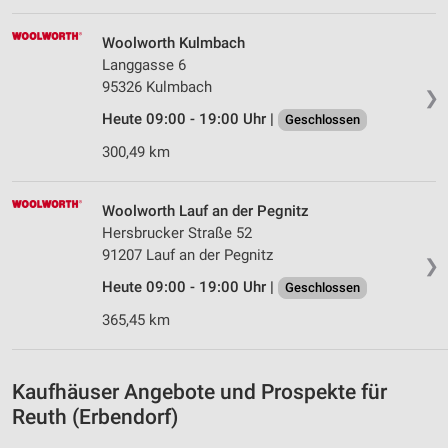
Erstellung von Profilen für personalisierte
Woolworth Kulmbach
Werbung
Langgasse 6
95326 Kulmbach
❯
Verwendung von Profilen zur Auswahl
personalisierter Werbung
Heute 09:00 - 19:00 Uhr |
Geschlossen
300,49 km
Erstellung von Profilen zur Personalisierung
von Inhalten
Woolworth Lauf an der Pegnitz
Verwendung von Profilen zur Auswahl
personalisierter Inhalte
Hersbrucker Straße 52
91207 Lauf an der Pegnitz
❯
Messung der Werbeleistung
Heute 09:00 - 19:00 Uhr |
Geschlossen
Messung der Performance von Inhalten
365,45 km
Analyse von Zielgruppen durch Statistiken oder
Kombinationen von Daten aus verschiedenen
Quellen
Kaufhäuser Angebote und Prospekte für
Reuth (Erbendorf)
Entwicklung und Verbesserung der Angebote