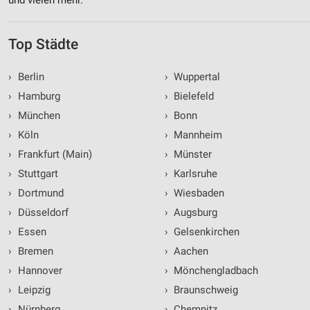
Top Städte
›
Berlin
›
Wuppertal
›
Hamburg
›
Bielefeld
›
München
›
Bonn
›
Köln
›
Mannheim
›
Frankfurt (Main)
›
Münster
›
Stuttgart
›
Karlsruhe
›
Dortmund
›
Wiesbaden
›
Düsseldorf
›
Augsburg
›
Essen
›
Gelsenkirchen
›
Bremen
›
Aachen
›
Hannover
›
Mönchengladbach
›
Leipzig
›
Braunschweig
›
Nürnberg
›
Chemnitz