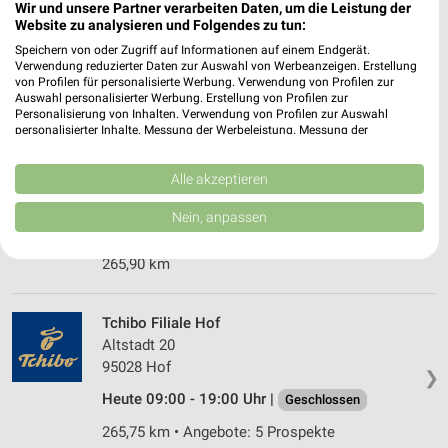
Wir und unsere Partner verarbeiten Daten, um die Leistung der
Am Bergsteig 1
Website zu analysieren und Folgendes zu tun:
92224 Amberg
❯
Speichern von oder Zugriff auf Informationen auf einem Endgerät.
Heute 09:00 - 20:00 Uhr |
Geschlossen
Verwendung reduzierter Daten zur Auswahl von Werbeanzeigen. Erstellung
von Profilen für personalisierte Werbung. Verwendung von Profilen zur
359,30 km
Auswahl personalisierter Werbung. Erstellung von Profilen zur
Personalisierung von Inhalten. Verwendung von Profilen zur Auswahl
personalisierter Inhalte. Messung der Werbeleistung. Messung der
Performance von Inhalten. Analyse von Zielgruppen durch Statistiken oder
Woolworth Hof
Kombinationen von Daten aus verschiedenen Quellen. Entwicklung und
Lorenzstr. 19
Verbesserung der Angebote. Verwendung reduzierter Daten zur Auswahl
Alle akzeptieren
von Inhalten.
95028 Hof
❯
Daten können außerhalb der Europäischen Union weitergegeben und in die
Nein, anpassen
USA gesendet werden.
Heute 09:00 - 19:00 Uhr |
Geschlossen
Ihre Einwilligung und die cookie Richtlinie gelten ausschließlich für diese
265,90 km
Website/App.
Partnerliste anzeigen (1 IAB-Anbieter)
Wir nutzen Ihre Daten für folgende Zwecke:
Tchibo Filiale Hof
IAB-Verarbeitungszwecke:
Altstadt 20
95028 Hof
Speichern von oder Zugriff auf Informationen
❯
auf einem Endgerät
Heute 09:00 - 19:00 Uhr |
Geschlossen
Verwendung reduzierter Daten zur Auswahl von
265,75 km • Angebote: 5 Prospekte
Werbeanzeigen