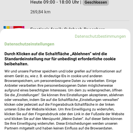
Heute 09:00 - 18:00 Uhr |
Geschlossen
269,84 km
Ernsting's family Sulzbach-Rosenberg
Rosenberger Straße 22
Datenschutzbestimmungen
92237 Sulzbach-Rosenberg
Datenschutzeinstellungen
❯
Heute 09:00 - 18:00 Uhr |
Geschlossen
Durch Klicken auf die Schaltfläche „Ablehnen“ wird die
Standardeinstellung nur für unbedingt erforderliche cookie
354,95 km
beibehalten.
Wir und unsere Partner speichern und/oder greifen auf Informationen auf
einem Gerät zu, wie z. B. eindeutige IDs in cookie und anderen
Tchibo Filiale mit Kaffee Bar Amberg
Browserspeichern, um personenbezogene Daten zu verarbeiten. Einige
Georgenstrasse 23
Anbieter verarbeiten Ihre personenbezogenen Daten möglicherweise
aufgrund eines berechtigten Interesses. Um dem zu widersprechen, öffnen
92224 Amberg
❯
Sie die „Einstellungen“. Sie können Ihre Einstellungen akzeptieren, ablehnen
oder verwalten, indem Sie auf die Schaltfläche „Einstellungen verwalten“
Heute 09:00 - 18:00 Uhr |
Geschlossen
klicken oder jederzeit auf die Fingerabdruck-Schaltfläche in der linken
unteren Ecke der Website klicken. Um Ihre Einwilligung zu widerrufen,
358,75 km • Angebote: 5 Prospekte
klicken Sie auf den Fingerabdruck oder den Link in der Fußzeile der Website
und klicken Sie auf den Menüpunkt „Meine Daten“. Auf dieser Seite können
Sie Ihre Einwilligung widerrufen. Diese Entscheidungen werden unseren
Partnern mitgeteilt und haben keinen Einfluss auf die Browserdaten.
Ernsting's family Amberg