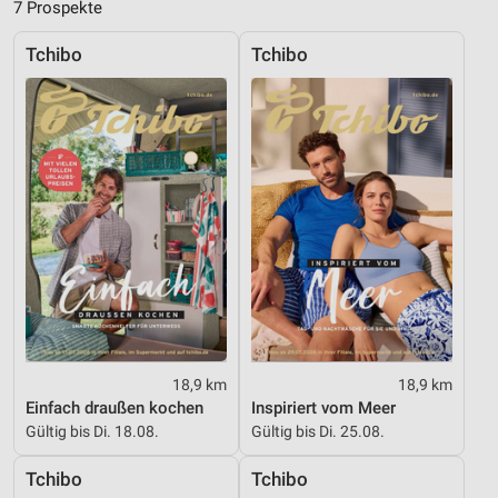
7 Prospekte
Verwendung reduzierter Daten zur Auswahl von
Inhalten
Tchibo
Tchibo
IAB-Besonderheiten:
Verwendung genauer Standortdaten
Geräte anhand von aktiv angeforderten
Informationen identifizieren
Nicht-IAB-Verarbeitungszwecke:
Notwendig
Performance
Funktional
18,9 km
18,9 km
Werbung
Einfach draußen kochen
Inspiriert vom Meer
Gültig bis Di. 18.08.
Gültig bis Di. 25.08.
Tchibo
Tchibo