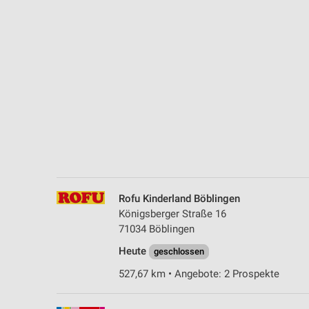
Messung der Performance von Inhalten
Analyse von Zielgruppen durch Statistiken oder Kombinationen 
Quellen
Entwicklung und Verbesserung der Angebote
Verwendung reduzierter Daten zur Auswahl von Inhalten
IAB-Besonderheiten:
Verwendung genauer Standortdaten
Geräte anhand von aktiv angeforderten Informationen identifizie
Rofu Kinderland Böblingen
Nicht-IAB-Verarbeitungszwecke:
Königsberger Straße 16
Notwendig
71034 Böblingen
Heute
Performance
geschlossen
527,67 km • Angebote: 2 Prospekte
Funktional
Werbung