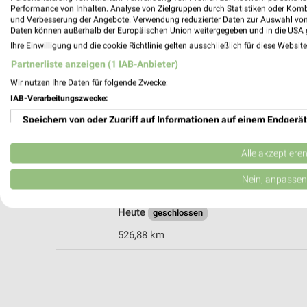
Performance von Inhalten. Analyse von Zielgruppen durch Statistiken oder Kom
und Verbesserung der Angebote. Verwendung reduzierter Daten zur Auswahl von
Daten können außerhalb der Europäischen Union weitergegeben und in die USA 
Ernsting's family Sindelfingen
Ihre Einwilligung und die cookie Richtlinie gelten ausschließlich für diese Websit
Mercedesstraße 12
Partnerliste anzeigen (1 IAB-Anbieter)
71063 Sindelfingen
Wir nutzen Ihre Daten für folgende Zwecke:
Heute
geschlossen
IAB-Verarbeitungszwecke:
525,63 km
Speichern von oder Zugriff auf Informationen auf einem Endgerät
Verwendung reduzierter Daten zur Auswahl von Werbeanzeigen
Alle akzeptiere
Ernsting's family Böblingen
Wolfgang-Brumme -Allee 27
Erstellung von Profilen für personalisierte Werbung
Nein, anpassen
71034 Böblingen
Verwendung von Profilen zur Auswahl personalisierter Werbung
Heute
geschlossen
Erstellung von Profilen zur Personalisierung von Inhalten
526,88 km
Verwendung von Profilen zur Auswahl personalisierter Inhalte
Messung der Werbeleistung