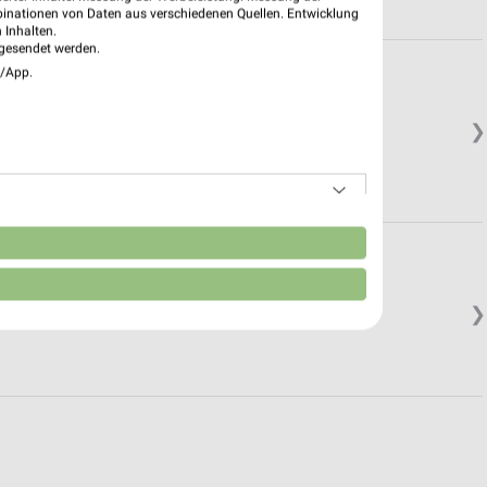
binationen von Daten aus verschiedenen Quellen. Entwicklung
 Inhalten.
gesendet werden.
e/App.
❯
n
❯