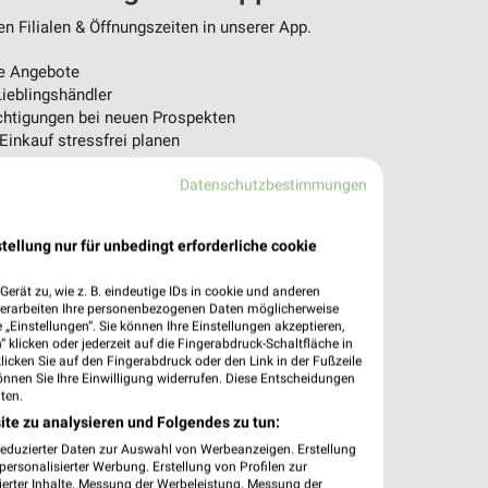
n Filialen & Öffnungszeiten in unserer App.
e Angebote
ieblingshändler
htigungen bei neuen Prospekten
 Einkauf stressfrei planen
 App jetzt laden oder QR-Code scannen.
Datenschutzbestimmungen
tellung nur für unbedingt erforderliche cookie
erät zu, wie z. B. eindeutige IDs in cookie und anderen
verarbeiten Ihre personenbezogenen Daten möglicherweise
„Einstellungen“. Sie können Ihre Einstellungen akzeptieren,
 klicken oder jederzeit auf die Fingerabdruck-Schaltfläche in
klicken Sie auf den Fingerabdruck oder den Link in der Fußzeile
önnen Sie Ihre Einwilligung widerrufen. Diese Entscheidungen
ten.
ite zu analysieren und Folgendes zu tun:
reduzierter Daten zur Auswahl von Werbeanzeigen. Erstellung
ersonalisierter Werbung. Erstellung von Profilen zur
ierter Inhalte. Messung der Werbeleistung. Messung der