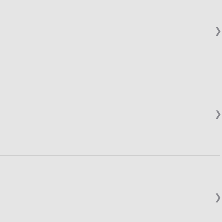
❯
❯
❯