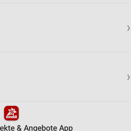
❯
❯
pekte & Angebote App