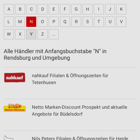
A
B
C
D
E
F
G
H
I
J
K
L
M
N
O
P
Q
R
S
T
U
V
W
X
Y
Z
...
Alle Händler mit Anfangsbuchstabe "N" in
Rendsburg und Umgebung
nahkauf Filialen & Öffnungszeiten für
Tetenhusen
Netto Marken-Discount Prospekt und aktuelle
Angebote für Büdelsdorf
Nils Peters Filialen & Öffnungszeiten für Heide