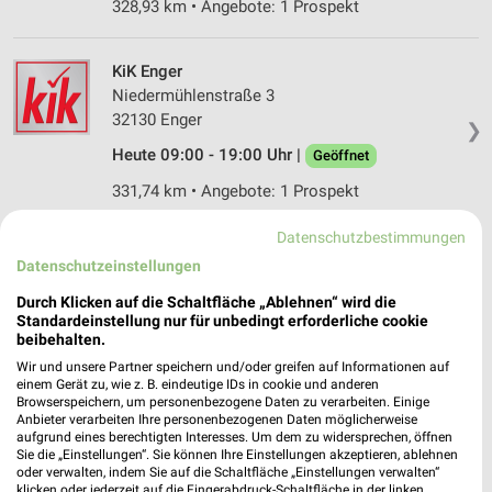
328,93 km • Angebote: 1 Prospekt
KiK Enger
Niedermühlenstraße 3
32130 Enger
❯
Heute 09:00 - 19:00 Uhr |
Geöffnet
331,74 km • Angebote: 1 Prospekt
Datenschutzbestimmungen
KiK Schloss Holte Stukenbrock
Datenschutzeinstellungen
Lüchtenstraße 59
Durch Klicken auf die Schaltfläche „Ablehnen“ wird die
33758 Schloss Holte Stukenbrock
❯
Standardeinstellung nur für unbedingt erforderliche cookie
Heute 09:00 - 20:00 Uhr |
beibehalten.
Geöffnet
Wir und unsere Partner speichern und/oder greifen auf Informationen auf
330,76 km • Angebote: 1 Prospekt
einem Gerät zu, wie z. B. eindeutige IDs in cookie und anderen
Browserspeichern, um personenbezogene Daten zu verarbeiten. Einige
Anbieter verarbeiten Ihre personenbezogenen Daten möglicherweise
aufgrund eines berechtigten Interesses. Um dem zu widersprechen, öffnen
KiK Herford Innenstadt
Sie die „Einstellungen“. Sie können Ihre Einstellungen akzeptieren, ablehnen
Werrestraße 74
oder verwalten, indem Sie auf die Schaltfläche „Einstellungen verwalten“
32049 Herford Innenstadt
klicken oder jederzeit auf die Fingerabdruck-Schaltfläche in der linken