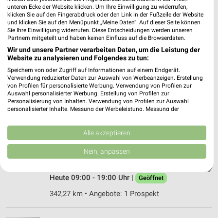
❯
unteren Ecke der Website klicken. Um Ihre Einwilligung zu widerrufen,
Heute 09:00 - 20:00 Uhr |
Geöffnet
klicken Sie auf den Fingerabdruck oder den Link in der Fußzeile der Website
und klicken Sie auf den Menüpunkt „Meine Daten“. Auf dieser Seite können
324,30 km • Angebote: 1 Prospekt
Sie Ihre Einwilligung widerrufen. Diese Entscheidungen werden unseren
Partnern mitgeteilt und haben keinen Einfluss auf die Browserdaten.
Wir und unsere Partner verarbeiten Daten, um die Leistung der
Website zu analysieren und Folgendes zu tun:
KiK Gütersloh
Grüne Straße 24b
Speichern von oder Zugriff auf Informationen auf einem Endgerät.
Verwendung reduzierter Daten zur Auswahl von Werbeanzeigen. Erstellung
33330 Gütersloh
❯
von Profilen für personalisierte Werbung. Verwendung von Profilen zur
Auswahl personalisierter Werbung. Erstellung von Profilen zur
Heute 09:00 - 20:00 Uhr |
Geöffnet
Personalisierung von Inhalten. Verwendung von Profilen zur Auswahl
personalisierter Inhalte. Messung der Werbeleistung. Messung der
348,37 km • Angebote: 1 Prospekt
Performance von Inhalten. Analyse von Zielgruppen durch Statistiken oder
Kombinationen von Daten aus verschiedenen Quellen. Entwicklung und
Verbesserung der Angebote. Verwendung reduzierter Daten zur Auswahl
Alle akzeptieren
KiK Verl
von Inhalten.
Daten können außerhalb der Europäischen Union weitergegeben und in die
Westring 1
Nein, anpassen
USA gesendet werden.
33415 Verl
❯
Ihre Einwilligung und die cookie Richtlinie gelten ausschließlich für diese
Website/App.
Heute 09:00 - 19:00 Uhr |
Geöffnet
Partnerliste anzeigen (1 IAB-Anbieter)
342,27 km • Angebote: 1 Prospekt
Wir nutzen Ihre Daten für folgende Zwecke:
IAB-Verarbeitungszwecke: