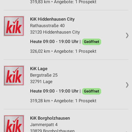
319,83 km • Angebote: 1 Prospekt
Kombinationen von Daten aus verschiedenen
Quellen
KiK Hiddenhausen City
Entwicklung und Verbesserung der Angebote
Rathausstraße 40
32120 Hiddenhausen City
Verwendung reduzierter Daten zur Auswahl von
❯
Inhalten
Heute 09:00 - 19:00 Uhr |
Geöffnet
IAB-Besonderheiten:
326,02 km • Angebote: 1 Prospekt
Verwendung genauer Standortdaten
KiK Lage
Geräte anhand von aktiv angeforderten
Bergstraße 25
Informationen identifizieren
32791 Lage
❯
Nicht-IAB-Verarbeitungszwecke:
Heute 09:00 - 19:00 Uhr |
Geöffnet
Notwendig
319,28 km • Angebote: 1 Prospekt
Performance
KiK Borgholzhausen
Funktional
Jammerpatt 4
Werbung
33829 Borgholzhausen