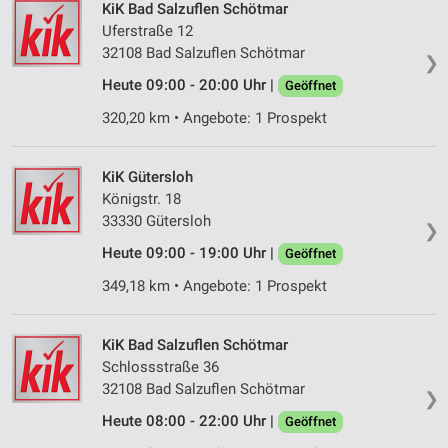
KiK Bad Salzuflen Schötmar
Speichern von oder Zugriff auf Informationen
Uferstraße 12
auf einem Endgerät
32108 Bad Salzuflen Schötmar
❯
Verwendung reduzierter Daten zur Auswahl von
Heute 09:00 - 20:00 Uhr |
Geöffnet
Werbeanzeigen
320,20 km • Angebote: 1 Prospekt
Erstellung von Profilen für personalisierte
Werbung
KiK Gütersloh
Verwendung von Profilen zur Auswahl
Königstr. 18
personalisierter Werbung
33330 Gütersloh
❯
Erstellung von Profilen zur Personalisierung
Heute 09:00 - 19:00 Uhr |
Geöffnet
von Inhalten
349,18 km • Angebote: 1 Prospekt
Verwendung von Profilen zur Auswahl
personalisierter Inhalte
KiK Bad Salzuflen Schötmar
Messung der Werbeleistung
Schlossstraße 36
32108 Bad Salzuflen Schötmar
❯
Messung der Performance von Inhalten
Heute 08:00 - 22:00 Uhr |
Geöffnet
Analyse von Zielgruppen durch Statistiken oder